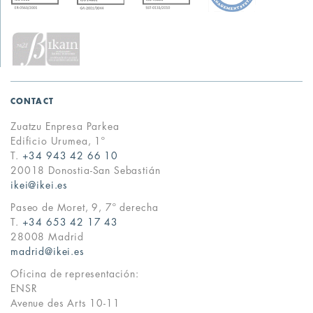
CONTACT
Zuatzu Enpresa Parkea
Edificio Urumea, 1º
T.
+34 943 42 66 10
20018 Donostia-San Sebastián
ikei@ikei.es
Paseo de Moret, 9, 7º derecha
T.
+34 653 42 17 43
28008 Madrid
madrid@ikei.es
Oficina de representación:
ENSR
Avenue des Arts 10-11