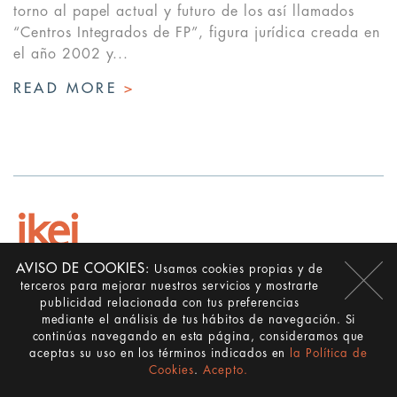
torno al papel actual y futuro de los así llamados
“Centros Integrados de FP”, figura jurídica creada en
el año 2002 y...
READ MORE
>
AVISO DE COOKIES:
Usamos cookies propias y de
terceros para mejorar nuestros servicios y mostrarte
publicidad relacionada con tus preferencias
SINCE 1977
mediante el análisis de tus hábitos de navegación. Si
continúas navegando en esta página, consideramos que
WHAT WE DO
aceptas su uso en los términos indicados en
la Política de
Public sector consulting
Cookies
.
Acepto.
Management consulting