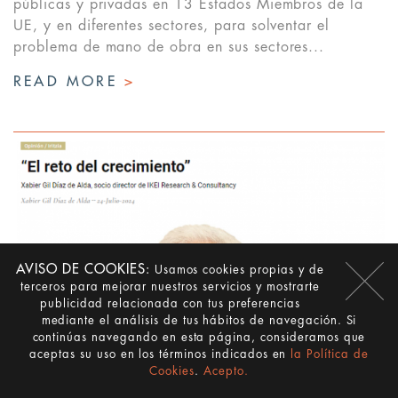
públicas y privadas en 13 Estados Miembros de la
UE, y en diferentes sectores, para solventar el
problema de mano de obra en sus sectores...
READ MORE
>
AVISO DE COOKIES:
Usamos cookies propias y de
terceros para mejorar nuestros servicios y mostrarte
publicidad relacionada con tus preferencias
"EL RETO DEL CRECIMIENTO", TRIBUNA DE
mediante el análisis de tus hábitos de navegación. Si
XABIER GIL DIAZ DE ALDA EN EL PERIODICO
continúas navegando en esta página, consideramos que
aceptas su uso en los términos indicados en
la Política de
ESTRATEGIA EMPRESARIAL
Cookies
.
Acepto.