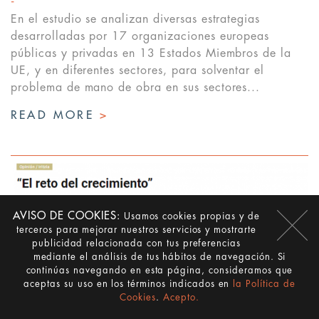
En el estudio se analizan diversas estrategias
desarrolladas por 17 organizaciones europeas
públicas y privadas en 13 Estados Miembros de la
UE, y en diferentes sectores, para solventar el
problema de mano de obra en sus sectores...
READ MORE
>
AVISO DE COOKIES:
Usamos cookies propias y de
terceros para mejorar nuestros servicios y mostrarte
publicidad relacionada con tus preferencias
mediante el análisis de tus hábitos de navegación. Si
continúas navegando en esta página, consideramos que
aceptas su uso en los términos indicados en
la Política de
Cookies
.
Acepto.
"EL RETO DEL CRECIMIENTO", TRIBUNA DE