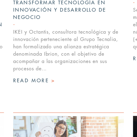
TRANSFORMAR TECNOLOGÍA EN
A
INNOVACIÓN Y DESARROLLO DE
S
NEGOCIO
m
N
e
IKEI y Octantis, consultora tecnológica y de
n
innovación perteneciente al Grupo Tecnalia,
(
po
han formalizado una alianza estratégica
q
denominada Ibrion, con el objetivo de
acompañar a las organizaciones en sus
procesos de...
READ MORE
>