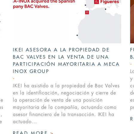
IKEI ASESORA A LA PROPIEDAD DE
F
BAC VALVES EN LA VENTA DE UNA
B
PARTICIPACIÓN MAYORITARIA A MECA
INOX GROUP
L
y
IKEI ha asistido a la propiedad de Bac Valves
c
en la identificación, negociación y cierre de
d
de
la operación de venta de una posición
e
as
mayoritaria de la compañía, actuando como
p
,
asesor financiero de la transacción. IKEI ha
e
actuado...
READ MORE
>