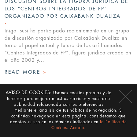
DISCUSIÓN SOBRE LA FIGURA JURÍDICA DE
LOS “CENTROS INTEGRADOS DE FP”
ORGANIZADO POR CAIXABANK DUALIZA
Iñigo Isusi ha participado recientemente en un grupo
de discusión organizado por CaixaBank Dualiza en
torno al papel actual y futuro de los así llamados
“Centros Integrados de FP”, figura jurídica creada en
el año 2002 y...
READ MORE
>
AVISO DE COOKIES:
Usamos cookies propias y de
terceros para mejorar nuestros servicios y mostrarte
publicidad relacionada con tus preferencias
mediante el análisis de tus hábitos de navegación. Si
continúas navegando en esta página, consideramos que
aceptas su uso en los términos indicados en
la Política de
Cookies
.
Acepto.