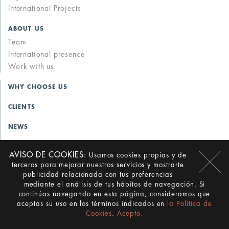
International Projects
ABOUT US
Team
International presence
Work with us
WHY CHOOSE US
CLIENTS
NEWS
IKEI PHOTO CONTEST
AVISO DE COOKIES:
Usamos cookies propias y de
terceros para mejorar nuestros servicios y mostrarte
FOLLOW US
publicidad relacionada con tus preferencias
Linkedin
mediante el análisis de tus hábitos de navegación. Si
continúas navegando en esta página, consideramos que
aceptas su uso en los términos indicados en
la Política de
Cookies
.
Acepto.