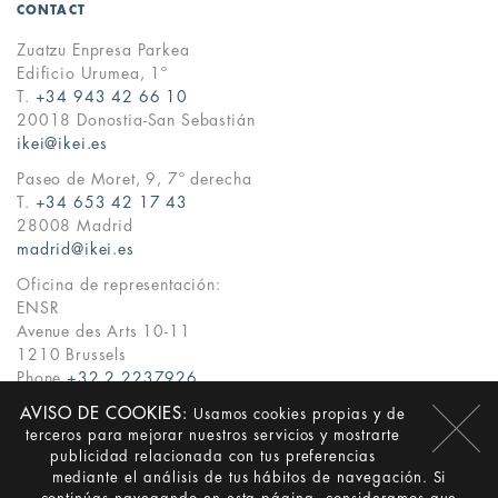
CONTACT
Zuatzu Enpresa Parkea
Edificio Urumea, 1º
T.
+34 943 42 66 10
20018 Donostia-San Sebastián
ikei@ikei.es
Paseo de Moret, 9, 7º derecha
T.
+34 653 42 17 43
28008 Madrid
madrid@ikei.es
Oficina de representación:
ENSR
Avenue des Arts 10-11
1210 Brussels
Phone
+32 2 2237926
ikei@ikei.es
AVISO DE COOKIES:
Usamos cookies propias y de
terceros para mejorar nuestros servicios y mostrarte
·
·
ES
EN
EU
publicidad relacionada con tus preferencias
mediante el análisis de tus hábitos de navegación. Si
© Ikei 2026 ·
Legal Notice
·
Privacy policy
·
Cookies
·