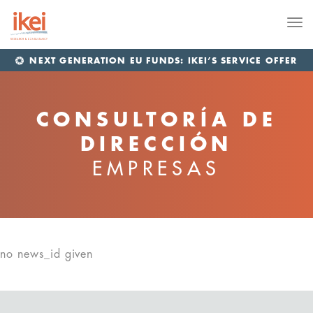
Me
NEXT GENERATION EU FUNDS: IKEI’S SERVICE OFFER
CONSULTORÍA DE
DIRECCIÓN
EMPRESAS
no news_id given