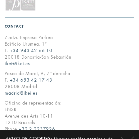
CONTACT
Zuatzu Enpresa Parkea
Edificio Urumea, 1º
T.
+34 943 42 66 10
20018 Donostia-San Sebastián
ikei@ikei.es
Paseo de Moret, 9, 7º derecha
T.
+34 653 42 17 43
28008 Madrid
madrid@ikei.es
Oficina de representación:
ENSR
Avenue des Arts 10-11
1210 Brussels
Phone
+32 2 2237926
ikei@ikei.es