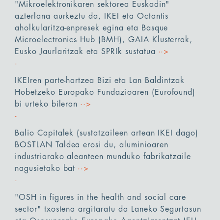
"Mikroelektronikaren sektorea Euskadin"
azterlana aurkeztu da, IKEI eta Octantis
aholkularitza-enpresek egina eta Basque
Microelectronics Hub (BMH), GAIA Klusterrak,
Eusko Jaurlaritzak eta SPRIk sustatua
··>
IKEIren parte-hartzea Bizi eta Lan Baldintzak
Hobetzeko Europako Fundazioaren (Eurofound)
bi urteko bileran
··>
Balio Capitalek (sustatzaileen artean IKEI dago)
BOSTLAN Taldea erosi du, aluminioaren
industriarako aleanteen munduko fabrikatzaile
nagusietako bat
··>
"OSH in figures in the health and social care
sector" txostena argitaratu da Laneko Segurtasun