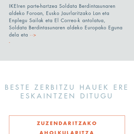
IKEIren parte-hartzea Soldata Berdintasunaren
aldeko Foroan, Eusko Jaurlaritzako Lan eta
Enplegu Sailak eta El Correo-k antolatua,
Soldata Berdintasunaren aldeko Europako Eguna
dela eta
··>
BESTE ZERBITZU HAUEK ERE
ESKAINTZEN DITUGU
ZUZENDARITZAKO
AHOLKULARITZA