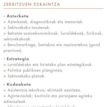
ZERBITZUEN ESKAINTZA
-
Azterketa
>
Azterketak, diagnostikoak eta memoriak.
>
Sektorekako txostenak.
>
Behatze sozioekonomikoak: lurraldekoak, hirikoak,
sektorekakoak.
>
Benchmarkinga, bertakoa eta nazioartekoa (good
practices).
-
Estrategia
>
Lurraldekako eta hirietako plan estrategikoak.
>
Politika publikoen plangintza.
>
Sektorekako planak.
-
Kudeaketa
>
Asistentzia teknikoa; ekintzak ezartzea.
>
Aginte-taulak; kontrola eta jarraipena egiteko
adierazleak.