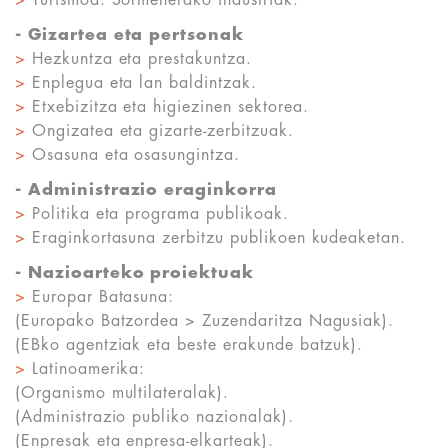
>
Turismoa. Sormenerako industriak.
- Gizartea eta pertsonak
>
Hezkuntza eta prestakuntza.
>
Enplegua eta lan baldintzak.
>
Etxebizitza eta higiezinen sektorea.
>
Ongizatea eta gizarte-zerbitzuak.
>
Osasuna eta osasungintza.
- Administrazio eraginkorra
>
Politika eta programa publikoak.
>
Eraginkortasuna zerbitzu publikoen kudeaketan.
- Nazioarteko proiektuak
>
Europar Batasuna:
(Europako Batzordea > Zuzendaritza Nagusiak).
(EBko agentziak eta beste erakunde batzuk).
>
Latinoamerika:
(Organismo multilateralak).
(Administrazio publiko nazionalak).
(Enpresak eta enpresa-elkarteak).