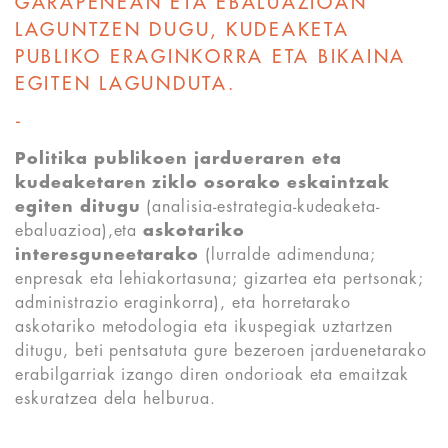
GARAPENEAN ETA EBALUAZIOAN
LAGUNTZEN DUGU, KUDEAKETA
PUBLIKO ERAGINKORRA ETA BIKAINA
EGITEN LAGUNDUTA.
-
Politika publikoen jardueraren eta
kudeaketaren ziklo osorako eskaintzak
egiten ditugu
(analisia-estrategia-kudeaketa-
ebaluazioa),eta
askotariko
interesguneetarako
(lurralde adimenduna;
enpresak eta lehiakortasuna; gizartea eta pertsonak;
administrazio eraginkorra), eta horretarako
askotariko metodologia eta ikuspegiak uztartzen
ditugu, beti pentsatuta gure bezeroen jarduenetarako
erabilgarriak izango diren ondorioak eta emaitzak
eskuratzea dela helburua.