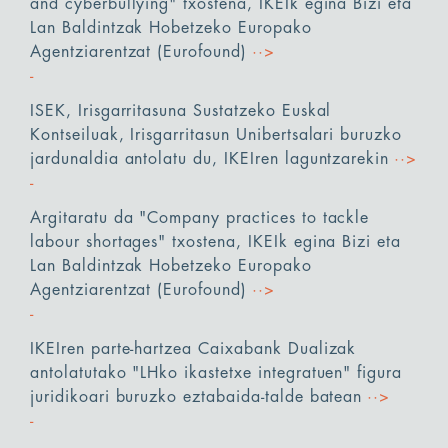
and cyberbullying" txostena, IKEIk egina Bizi eta
Lan Baldintzak Hobetzeko Europako
Agentziarentzat (Eurofound)
··>
ISEK, Irisgarritasuna Sustatzeko Euskal
Kontseiluak, Irisgarritasun Unibertsalari buruzko
jardunaldia antolatu du, IKEIren laguntzarekin
··>
Argitaratu da "Company practices to tackle
labour shortages" txostena, IKEIk egina Bizi eta
Lan Baldintzak Hobetzeko Europako
Agentziarentzat (Eurofound)
··>
IKEIren parte-hartzea Caixabank Dualizak
antolatutako "LHko ikastetxe integratuen" figura
juridikoari buruzko eztabaida-talde batean
··>