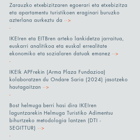
Zarauzko etxebizitzaren egoerari eta etxebizitza
eta apartamentu turistikoen eraginari buruzko
azterlana aurkeztu da
··>
IKEIren eta EITBren arteko lankidetza jarraitua,
euskarri analitikoa eta euskal errealitate
ekonomiko eta sozialaren datuak emanez
··>
IKEIk APFrekin (Arma Plaza Fundazioa)
kolaboratzen du Ondare Saria (2024) jasotzeko
hautagaitzan
··>
Bost helmuga berri hasi dira IKEIren
laguntzarekin Helmuga Turistiko Adimentsu
bihurtzeko metodologia lantzen (DTI -
SEGITTUR)
··>