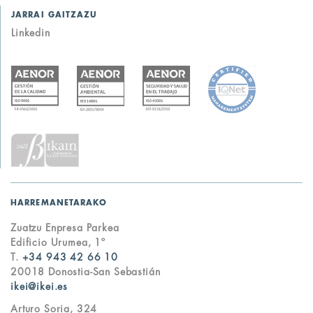
JARRAI GAITZAZU
Linkedin
HARREMANETARAKO
Zuatzu Enpresa Parkea
Edificio Urumea, 1º
T.
+34 943 42 66 10
20018 Donostia-San Sebastián
ikei@ikei.es
Arturo Soria, 324