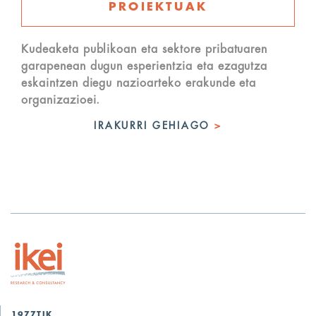
PROIEKTUAK
Kudeaketa publikoan eta sektore pribatuaren
garapenean dugun esperientzia eta ezagutza
eskaintzen diegu nazioarteko erakunde eta
organizazioei.
IRAKURRI GEHIAGO
>
1977TIK