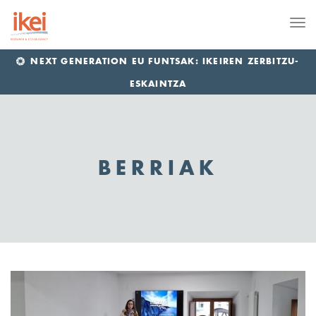
Me
NEXT GENERATION EU FUNTSAK: IKEIREN ZERBITZU-
ESKAINTZA
BERRIAK