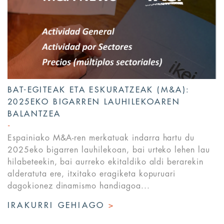
BAT-EGITEAK ETA ESKURATZEAK (M&A):
2025EKO BIGARREN LAUHILEKOAREN
BALANTZEA
Espainiako M&A-ren merkatuak indarra hartu du
2025eko bigarren lauhilekoan, bai urteko lehen lau
hilabeteekin, bai aurreko ekitaldiko aldi berarekin
alderatuta ere, itxitako eragiketa kopuruari
dagokionez dinamismo handiagoa...
IRAKURRI GEHIAGO
>