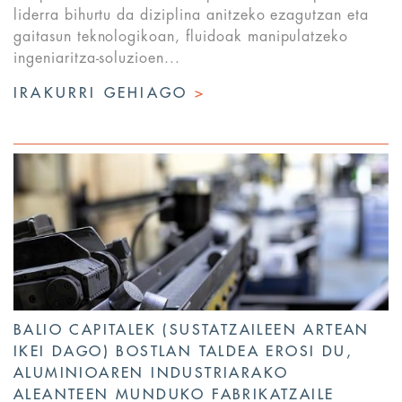
liderra bihurtu da diziplina anitzeko ezagutzan eta
gaitasun teknologikoan, fluidoak manipulatzeko
ingeniaritza-soluzioen...
IRAKURRI GEHIAGO
>
BALIO CAPITALEK (SUSTATZAILEEN ARTEAN
IKEI DAGO) BOSTLAN TALDEA EROSI DU,
ALUMINIOAREN INDUSTRIARAKO
ALEANTEEN MUNDUKO FABRIKATZAILE