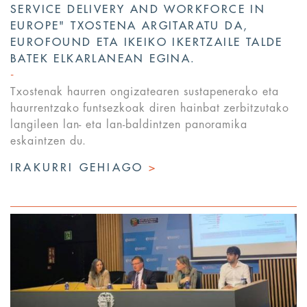
SERVICE DELIVERY AND WORKFORCE IN
EUROPE" TXOSTENA ARGITARATU DA,
EUROFOUND ETA IKEIKO IKERTZAILE TALDE
BATEK ELKARLANEAN EGINA.
Txostenak haurren ongizatearen sustapenerako eta
haurrentzako funtsezkoak diren hainbat zerbitzutako
langileen lan- eta lan-baldintzen panoramika
eskaintzen du.
IRAKURRI GEHIAGO
>