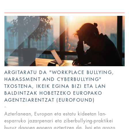
ARGITARATU DA "WORKPLACE BULLYING,
HARASSMENT AND CYBERBULLYING"
TXOSTENA, IKEIK EGINA BIZI ETA LAN
BALDINTZAK HOBETZEKO EUROPAKO
AGENTZIARENTZAT (EUROFOUND)
Azterlanean, Europan eta estatu kideetan lan-
esparruko jazarpenari eta ziberbullying-praktikei
buruz dagoen egoera aztertzen da, bai eta arazo