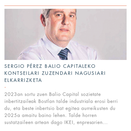
SERGIO PÉREZ BALIO CAPITALEKO
KONTSEILARI ZUZENDARI NAGUSIARI
ELKARRIZKETA
2023an sortu zuen Balio Capital sozietate
inbertitzaileak Bostlan talde industriala erosi berri
du, eta beste inbertsio bat egitea aurreikusten du
2025a amaitu baino lehen. Talde horren
sustatzaileen artean dago IKEI, enpresarien...