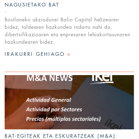
NAGUSIETAKO BAT
Bostlaneko akziodunei Balio Capital heltzearen
bidez, taldearen hazkundea indartu nahi da,
dibertsifikazioaren eta enpresaren lehiakortasunaren
hazkundearen bidez.
IRAKURRI GEHIAGO
>
BAT-EGITEAK ETA ESKURATZEAK (M&A):