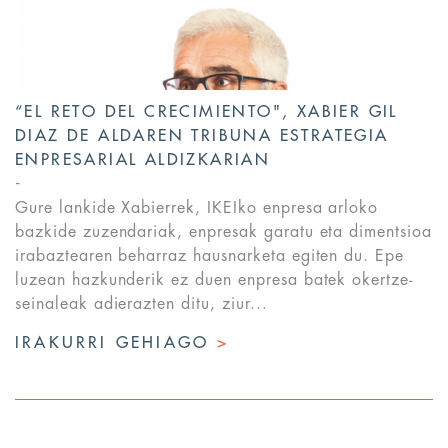
“EL RETO DEL CRECIMIENTO", XABIER GIL
DIAZ DE ALDAREN TRIBUNA ESTRATEGIA
ENPRESARIAL ALDIZKARIAN
Gure lankide Xabierrek, IKEIko enpresa arloko
bazkide zuzendariak, enpresak garatu eta dimentsioa
irabaztearen beharraz hausnarketa egiten du. Epe
luzean hazkunderik ez duen enpresa batek okertze-
seinaleak adierazten ditu, ziur...
IRAKURRI GEHIAGO
>