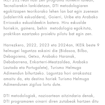
IKEI 2021ean hasi zen programa honekin lanean,
Tecnaliarekin lankidetzan, DTI metodologiaren
egokitzapen teorikorako lehen lan bat egin zuenean
(udalerritik eskualdera), Goierri, Uribe eta Arabako
Errioxako eskualdeekin batera. Hiru eskualde
horiekin, gainera, behin metodologia egokituta,
praktikan ezartzeko proiektu pilotu bat egin zen.
Harrezkero, 2022, 2023 eta 2024an, IKEIk beste 9
helmugei laguntza eskaini die (Bidasoa, Bilbo,
Debagoiena, Getxo, Arabako Haranak,
Debabarrena, Enkarterri-Meatzaldea, Arabako
Lautada eta Portugalete), Turismo Helmuga
Adimendun bihurtzeko. Laguntza hori arrakastaz
amaitu da, eta destino horiek Turismo Helmuga
Adimendunen zigilua lortu dute.
DTI metodologiak, nazioartean aitzindaria denak,
DTI programaren oinarri diren zutabeak hartzen ditu