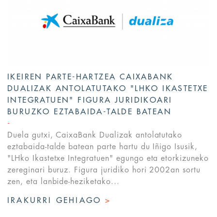
IKEIREN PARTE-HARTZEA CAIXABANK
DUALIZAK ANTOLATUTAKO "LHKO IKASTETXE
INTEGRATUEN" FIGURA JURIDIKOARI
BURUZKO EZTABAIDA-TALDE BATEAN
Duela gutxi, CaixaBank Dualizak antolatutako
eztabaida-talde batean parte hartu du Iñigo Isusik,
"LHko Ikastetxe Integratuen" egungo eta etorkizuneko
zereginari buruz. Figura juridiko hori 2002an sortu
zen, eta lanbide-heziketako...
IRAKURRI GEHIAGO
>