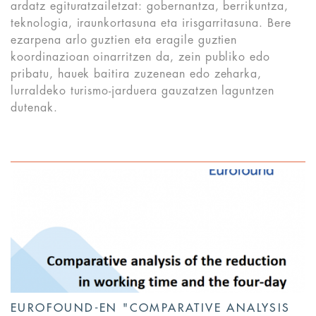
ardatz egituratzailetzat: gobernantza, berrikuntza,
teknologia, iraunkortasuna eta irisgarritasuna. Bere
ezarpena arlo guztien eta eragile guztien
koordinazioan oinarritzen da, zein publiko edo
pribatu, hauek baitira zuzenean edo zeharka,
lurraldeko turismo-jarduera gauzatzen laguntzen
dutenak.
EUROFOUND-EN "COMPARATIVE ANALYSIS