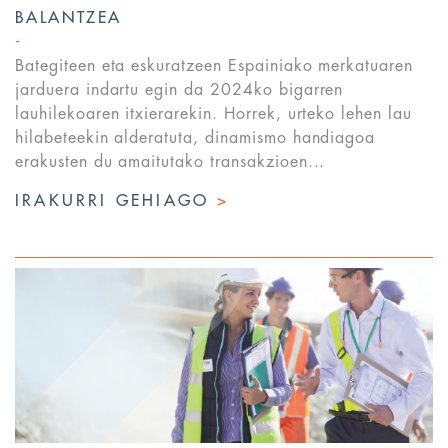
BALANTZEA
Bategiteen eta eskuratzeen Espainiako merkatuaren
jarduera indartu egin da 2024ko bigarren
lauhilekoaren itxierarekin. Horrek, urteko lehen lau
hilabeteekin alderatuta, dinamismo handiagoa
erakusten du amaitutako transakzioen...
IRAKURRI GEHIAGO
>