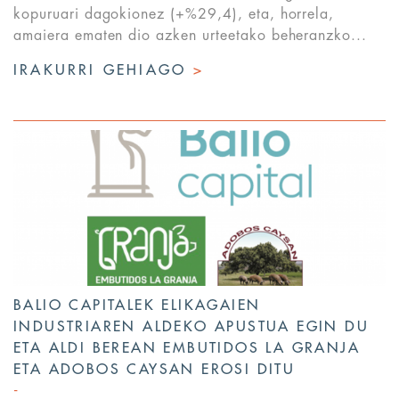
kopuruari dagokionez (+%29,4), eta, horrela,
amaiera ematen dio azken urteetako beheranzko...
IRAKURRI GEHIAGO
>
BALIO CAPITALEK ELIKAGAIEN
INDUSTRIAREN ALDEKO APUSTUA EGIN DU
ETA ALDI BEREAN EMBUTIDOS LA GRANJA
ETA ADOBOS CAYSAN EROSI DITU