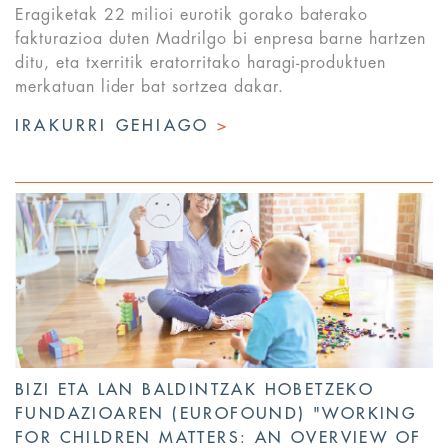
Eragiketak 22 milioi eurotik gorako baterako
fakturazioa duten Madrilgo bi enpresa barne hartzen
ditu, eta txerritik eratorritako haragi-produktuen
merkatuan lider bat sortzea dakar.
IRAKURRI GEHIAGO
>
BIZI ETA LAN BALDINTZAK HOBETZEKO
FUNDAZIOAREN (EUROFOUND) "WORKING
FOR CHILDREN MATTERS: AN OVERVIEW OF