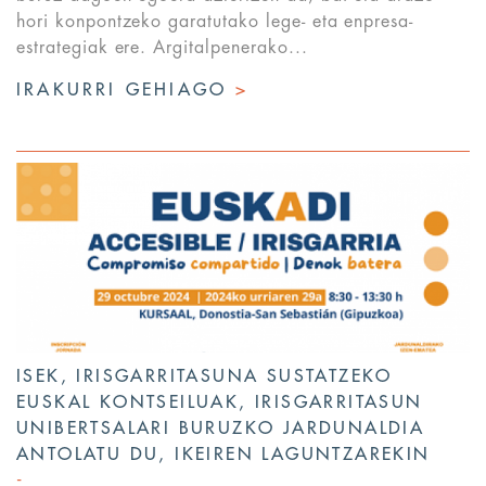
hori konpontzeko garatutako lege- eta enpresa-
estrategiak ere. Argitalpenerako...
IRAKURRI GEHIAGO
>
ISEK, IRISGARRITASUNA SUSTATZEKO
EUSKAL KONTSEILUAK, IRISGARRITASUN
UNIBERTSALARI BURUZKO JARDUNALDIA
ANTOLATU DU, IKEIREN LAGUNTZAREKIN