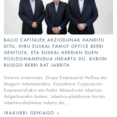
BALIO CAPITALEK AKZIODUNAK HANDITU
DITU, HIRU EUSKAL FAMILY OFFICE BERRI
GEHITUTA, ETA EUSKAL HERRIAN DUEN
POSIZIONAMENDUA INDARTU DU, BILBON
BULEGO BERRI BAT JARRITA
Dularra Inversiones, Grupo Empresarial Holfisa eta
Mugarri indartzearekin, Kaizaharra Corporación
Empresarial-ekin eta Pedro Abásolo-ren inbertsio-
ibilgailuarekin batera, inbertsio-plataforma horren
inbertsio-ahalmena indartu da,...
IRAKURRI GEHIAGO
>