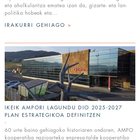
eta aholkularitza ematea izan da, gizarte- eta lan-
politika hobeak eta...
IRAKURRI GEHIAGO
>
IKEIK AMPORI LAGUNDU DIO 2025-2027
PLAN ESTRATEGIKOA DEFINITZEN
60 urte baino gehiagoko historiaren ondoren, AMPO
kooperatiba nazioarteko enpresa-talde kooperatibo