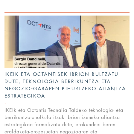
IKEIK ETA OCTANTISEK IBRION BULTZATU
DUTE, TEKNOLOGIA BERRIKUNTZA ETA
NEGOZIO-GARAPEN BIHURTZEKO ALIANTZA
ESTRATEGIKOA
IKEIk eta Octantis Tecnalia Taldeko teknologia- eta
berrikuntza-aholkularitzak Ibrion izeneko aliantza
estrategikoa formalizatu dute, erakundeei beren
eraldaketa-prozesuetan negozioaren eta