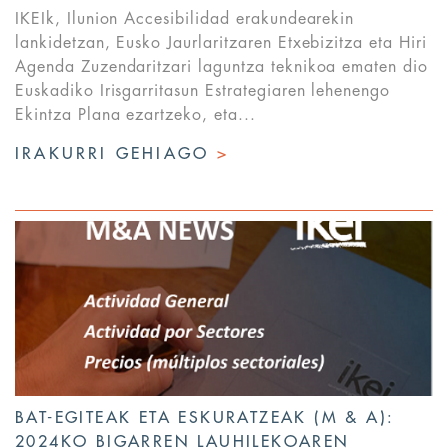
IKEIk, Ilunion Accesibilidad erakundearekin
lankidetzan, Eusko Jaurlaritzaren Etxebizitza eta Hiri
Agenda Zuzendaritzari laguntza teknikoa ematen dio
Euskadiko Irisgarritasun Estrategiaren lehenengo
Ekintza Plana ezartzeko, eta...
IRAKURRI GEHIAGO
>
BAT-EGITEAK ETA ESKURATZEAK (M & A):
2024KO BIGARREN LAUHILEKOAREN