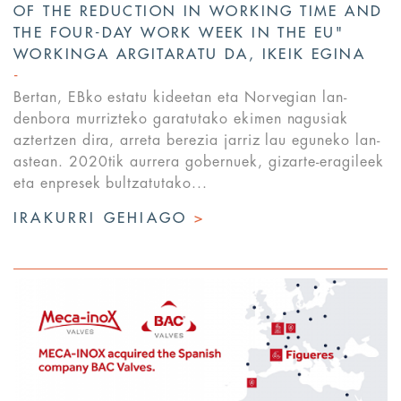
OF THE REDUCTION IN WORKING TIME AND
THE FOUR-DAY WORK WEEK IN THE EU"
WORKINGA ARGITARATU DA, IKEIK EGINA
Bertan, EBko estatu kideetan eta Norvegian lan-
denbora murrizteko garatutako ekimen nagusiak
aztertzen dira, arreta berezia jarriz lau eguneko lan-
astean. 2020tik aurrera gobernuek, gizarte-eragileek
eta enpresek bultzatutako...
IRAKURRI GEHIAGO
>