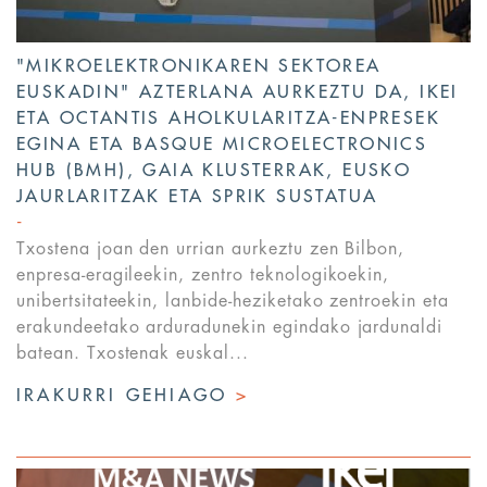
"MIKROELEKTRONIKAREN SEKTOREA
EUSKADIN" AZTERLANA AURKEZTU DA, IKEI
ETA OCTANTIS AHOLKULARITZA-ENPRESEK
EGINA ETA BASQUE MICROELECTRONICS
HUB (BMH), GAIA KLUSTERRAK, EUSKO
JAURLARITZAK ETA SPRIK SUSTATUA
Txostena joan den urrian aurkeztu zen Bilbon,
enpresa-eragileekin, zentro teknologikoekin,
unibertsitateekin, lanbide-heziketako zentroekin eta
erakundeetako arduradunekin egindako jardunaldi
batean. Txostenak euskal...
IRAKURRI GEHIAGO
>