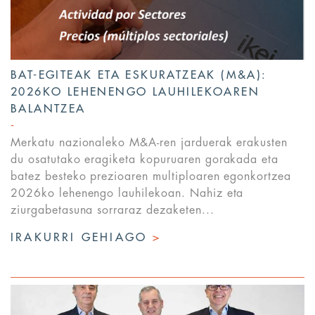
BAT-EGITEAK ETA ESKURATZEAK (M&A):
2026KO LEHENENGO LAUHILEKOAREN
BALANTZEA
Merkatu nazionaleko M&A-ren jarduerak erakusten
du osatutako eragiketa kopuruaren gorakada eta
batez besteko prezioaren multiploaren egonkortzea
2026ko lehenengo lauhilekoan. Nahiz eta
ziurgabetasuna sorraraz dezaketen...
IRAKURRI GEHIAGO
>