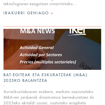
teknologiaren ezagutzan oinarritutako...
IRAKURRI GEHIAGO
>
BAT-EGITEAK ETA ESKURATZEAK (M&A):
2025KO BALANTZEA
Aurreikusitakoaren arabera, merkatu nazionaleko
M&A-ren jarduerak dinamismoa berreskuratzen du
2025eko ekitaldi osoan, osatutako eragiketa