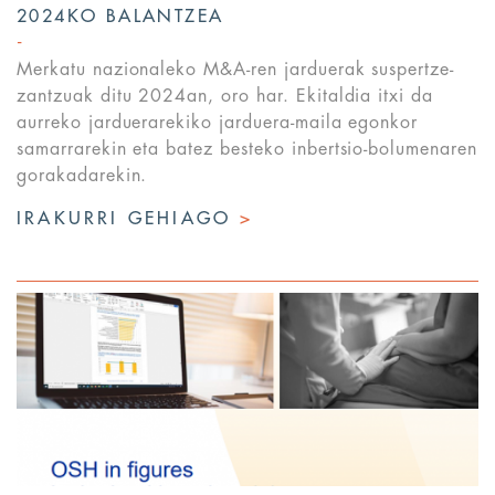
2024KO BALANTZEA
Merkatu nazionaleko M&A-ren jarduerak suspertze-
zantzuak ditu 2024an, oro har. Ekitaldia itxi da
aurreko jarduerarekiko jarduera-maila egonkor
samarrarekin eta batez besteko inbertsio-bolumenaren
gorakadarekin.
IRAKURRI GEHIAGO
>