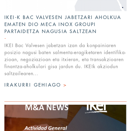
IKEI-K BAC VALVESEN JABETZARI AHOLKUA
EMATEN DIO MECA INOX GROUPI
PARTAIDETZA NAGUSIA SALTZEAN
IKEI Bac Valvesen jabetzan izan da konpainiaren
posizio nagusi baten salmenta-eragiketaren identifika-
zioan, negoziazioan eta itxieran, eta transakzioaren
finantza-aholkulari gisa jardun du. IKEIk akziodun
saltzailearen...
IRAKURRI GEHIAGO
>