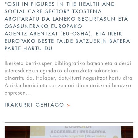
"OSH IN FIGURES IN THE HEALTH AND
SOCIAL CARE SECTOR" TXOSTENA
ARGITARATU DA LANEKO SEGURTASUN ETA
OSASUNERAKO EUROPAKO
AGENTZIARENTZAT (EU-OSHA), ETA IKEIK
EUROPAKO BESTE TALDE BATZUEKIN BATERA
PARTE HARTU DU
Ikerketa berrikuspen bibliografiko batean eta alderdi
interesdunekin egindako elkarrizketa sakonetan
oinarritu da. Halaber, datu-iturri nagusitzat hartu dira
Arrisku berriei eta sortzen ari diren arriskuei buruzko
enpresen...
IRAKURRI GEHIAGO
>