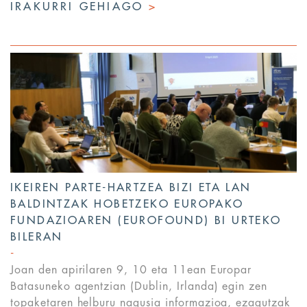
IRAKURRI GEHIAGO
>
IKEIREN PARTE-HARTZEA BIZI ETA LAN
BALDINTZAK HOBETZEKO EUROPAKO
FUNDAZIOAREN (EUROFOUND) BI URTEKO
BILERAN
Joan den apirilaren 9, 10 eta 11ean Europar
Batasuneko agentzian (Dublin, Irlanda) egin zen
topaketaren helburu nagusia informazioa, ezagutzak