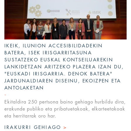
IKEIK, ILUNION ACCESIBILIDADEKIN
BATERA, ISEK IRISGARRITASUNA
SUSTATZEKO EUSKAL KONTSEILUAREKIN
LANKIDETZAN ARITZEKO PLAZERA IZAN DU,
"EUSKADI IRISGARRIA. DENOK BATERA"
JARDUNALDIAREN DISEINU, EKOIZPEN ETA
ANTOLAKETAN
Ekitaldira 250 pertsona baino gehiago hurbildu dira,
erakunde publiko eta pribatuetakoak, elkarteetakoak
eta herritarrak oro har.
IRAKURRI GEHIAGO
>