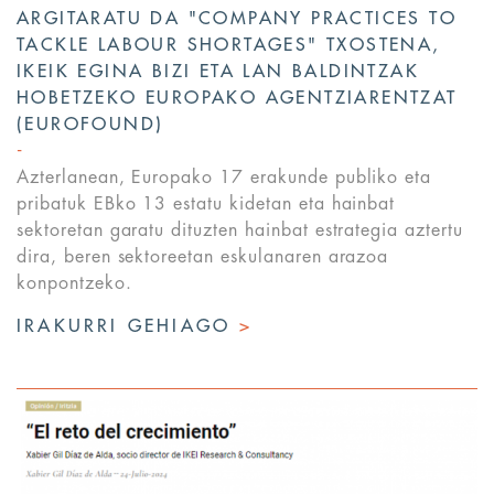
ARGITARATU DA "COMPANY PRACTICES TO
TACKLE LABOUR SHORTAGES" TXOSTENA,
IKEIK EGINA BIZI ETA LAN BALDINTZAK
HOBETZEKO EUROPAKO AGENTZIARENTZAT
(EUROFOUND)
Azterlanean, Europako 17 erakunde publiko eta
pribatuk EBko 13 estatu kidetan eta hainbat
sektoretan garatu dituzten hainbat estrategia aztertu
dira, beren sektoreetan eskulanaren arazoa
konpontzeko.
IRAKURRI GEHIAGO
>