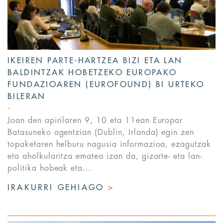
IKEIREN PARTE-HARTZEA BIZI ETA LAN
BALDINTZAK HOBETZEKO EUROPAKO
FUNDAZIOAREN (EUROFOUND) BI URTEKO
BILERAN
Joan den apirilaren 9, 10 eta 11ean Europar
Batasuneko agentzian (Dublin, Irlanda) egin zen
topaketaren helburu nagusia informazioa, ezagutzak
eta aholkularitza ematea izan da, gizarte- eta lan-
politika hobeak eta...
IRAKURRI GEHIAGO
>