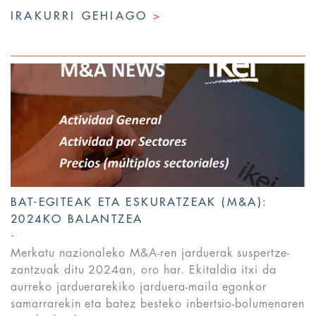
IRAKURRI GEHIAGO
>
BAT-EGITEAK ETA ESKURATZEAK (M&A):
2024KO BALANTZEA
Merkatu nazionaleko M&A-ren jarduerak suspertze-
zantzuak ditu 2024an, oro har. Ekitaldia itxi da
aurreko jarduerarekiko jarduera-maila egonkor
samarrarekin eta batez besteko inbertsio-bolumenaren