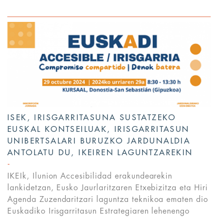
ISEK, IRISGARRITASUNA SUSTATZEKO
EUSKAL KONTSEILUAK, IRISGARRITASUN
UNIBERTSALARI BURUZKO JARDUNALDIA
ANTOLATU DU, IKEIREN LAGUNTZAREKIN
IKEIk, Ilunion Accesibilidad erakundearekin
lankidetzan, Eusko Jaurlaritzaren Etxebizitza eta Hiri
Agenda Zuzendaritzari laguntza teknikoa ematen dio
Euskadiko Irisgarritasun Estrategiaren lehenengo