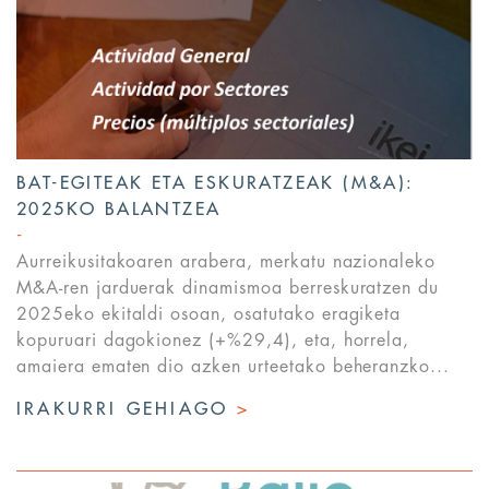
BAT-EGITEAK ETA ESKURATZEAK (M&A):
2025KO BALANTZEA
Aurreikusitakoaren arabera, merkatu nazionaleko
M&A-ren jarduerak dinamismoa berreskuratzen du
2025eko ekitaldi osoan, osatutako eragiketa
kopuruari dagokionez (+%29,4), eta, horrela,
amaiera ematen dio azken urteetako beheranzko...
IRAKURRI GEHIAGO
>