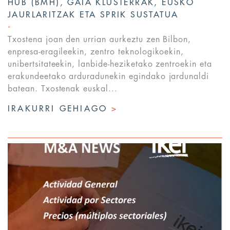
HUB (BMH), GAIA KLUSTERRAK, EUSKO
JAURLARITZAK ETA SPRIK SUSTATUA
Txostena joan den urrian aurkeztu zen Bilbon,
enpresa-eragileekin, zentro teknologikoekin,
unibertsitateekin, lanbide-heziketako zentroekin eta
erakundeetako arduradunekin egindako jardunaldi
batean. Txostenak euskal...
IRAKURRI GEHIAGO
>