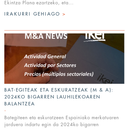
Ekintza Plana ezartzeko, eta...
IRAKURRI GEHIAGO
>
BAT-EGITEAK ETA ESKURATZEAK (M & A):
2024KO BIGARREN LAUHILEKOAREN
BALANTZEA
Bategiteen eta eskuratzeen Espainiako merkatuaren
jarduera indartu egin da 2024ko bigarren