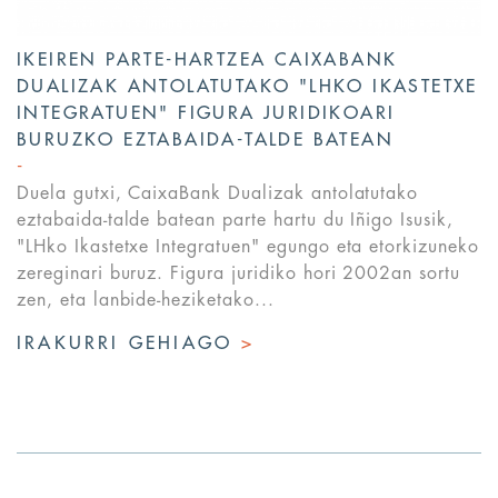
IKEIREN PARTE-HARTZEA CAIXABANK
DUALIZAK ANTOLATUTAKO "LHKO IKASTETXE
INTEGRATUEN" FIGURA JURIDIKOARI
BURUZKO EZTABAIDA-TALDE BATEAN
Duela gutxi, CaixaBank Dualizak antolatutako
eztabaida-talde batean parte hartu du Iñigo Isusik,
"LHko Ikastetxe Integratuen" egungo eta etorkizuneko
zereginari buruz. Figura juridiko hori 2002an sortu
zen, eta lanbide-heziketako...
IRAKURRI GEHIAGO
>