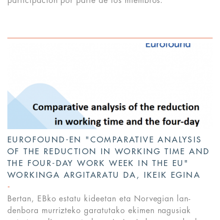
participación por parte de los miembros.
EUROFOUND-EN "COMPARATIVE ANALYSIS
OF THE REDUCTION IN WORKING TIME AND
THE FOUR-DAY WORK WEEK IN THE EU"
WORKINGA ARGITARATU DA, IKEIK EGINA
Bertan, EBko estatu kideetan eta Norvegian lan-
denbora murrizteko garatutako ekimen nagusiak