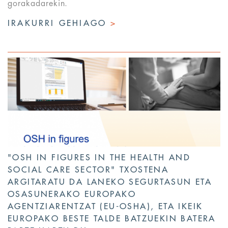
gorakadarekin.
IRAKURRI GEHIAGO
>
"OSH IN FIGURES IN THE HEALTH AND
SOCIAL CARE SECTOR" TXOSTENA
ARGITARATU DA LANEKO SEGURTASUN ETA
OSASUNERAKO EUROPAKO
AGENTZIARENTZAT (EU-OSHA), ETA IKEIK
EUROPAKO BESTE TALDE BATZUEKIN BATERA