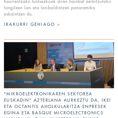
haurrentzako funtsezkoak diren hainbat zerbitzutako
langileen lan- eta lan-baldintzen panoramika
eskaintzen du.
IRAKURRI GEHIAGO
>
"MIKROELEKTRONIKAREN SEKTOREA
EUSKADIN" AZTERLANA AURKEZTU DA, IKEI
ETA OCTANTIS AHOLKULARITZA-ENPRESEK
EGINA ETA BASQUE MICROELECTRONICS