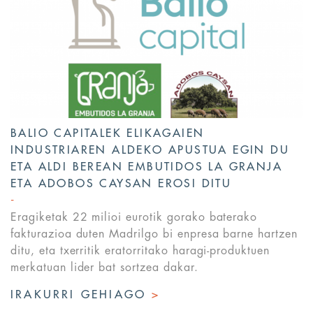
BALIO CAPITALEK ELIKAGAIEN
INDUSTRIAREN ALDEKO APUSTUA EGIN DU
ETA ALDI BEREAN EMBUTIDOS LA GRANJA
ETA ADOBOS CAYSAN EROSI DITU
Eragiketak 22 milioi eurotik gorako baterako
fakturazioa duten Madrilgo bi enpresa barne hartzen
ditu, eta txerritik eratorritako haragi-produktuen
merkatuan lider bat sortzea dakar.
IRAKURRI GEHIAGO
>