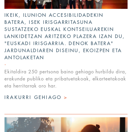
IKEIK, ILUNION ACCESIBILIDADEKIN
BATERA, ISEK IRISGARRITASUNA
SUSTATZEKO EUSKAL KONTSEILUAREKIN
LANKIDETZAN ARITZEKO PLAZERA IZAN DU,
"EUSKADI IRISGARRIA. DENOK BATERA"
JARDUNALDIAREN DISEINU, EKOIZPEN ETA
ANTOLAKETAN
Ekitaldira 250 pertsona baino gehiago hurbildu dira,
erakunde publiko eta pribatuetakoak, elkarteetakoak
eta herritarrak oro har.
IRAKURRI GEHIAGO
>