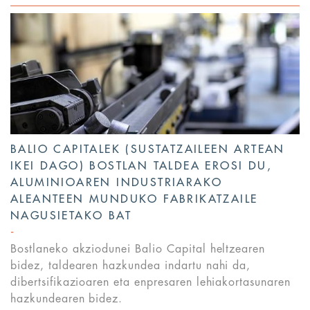
BALIO CAPITALEK (SUSTATZAILEEN ARTEAN
IKEI DAGO) BOSTLAN TALDEA EROSI DU,
ALUMINIOAREN INDUSTRIARAKO
ALEANTEEN MUNDUKO FABRIKATZAILE
NAGUSIETAKO BAT
Bostlaneko akziodunei Balio Capital heltzearen
bidez, taldearen hazkundea indartu nahi da,
dibertsifikazioaren eta enpresaren lehiakortasunaren
hazkundearen bidez.