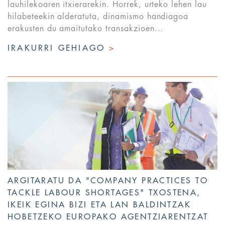
lauhilekoaren itxierarekin. Horrek, urteko lehen lau
hilabeteekin alderatuta, dinamismo handiagoa
erakusten du amaitutako transakzioen...
IRAKURRI GEHIAGO
>
ARGITARATU DA "COMPANY PRACTICES TO
TACKLE LABOUR SHORTAGES" TXOSTENA,
IKEIK EGINA BIZI ETA LAN BALDINTZAK
HOBETZEKO EUROPAKO AGENTZIARENTZAT