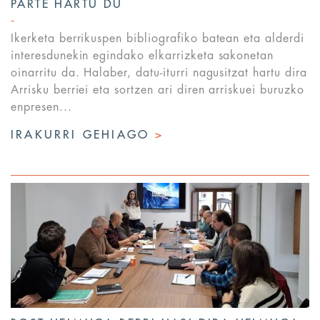
PARTE HARTU DU
Ikerketa berrikuspen bibliografiko batean eta alderdi
interesdunekin egindako elkarrizketa sakonetan
oinarritu da. Halaber, datu-iturri nagusitzat hartu dira
Arrisku berriei eta sortzen ari diren arriskuei buruzko
enpresen...
IRAKURRI GEHIAGO
>