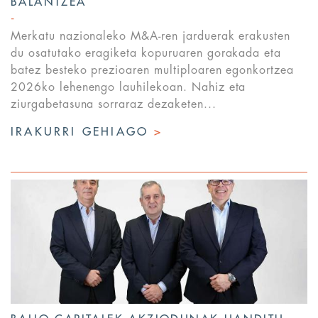
BALANTZEA
Merkatu nazionaleko M&A-ren jarduerak erakusten
du osatutako eragiketa kopuruaren gorakada eta
batez besteko prezioaren multiploaren egonkortzea
2026ko lehenengo lauhilekoan. Nahiz eta
ziurgabetasuna sorraraz dezaketen...
IRAKURRI GEHIAGO
>