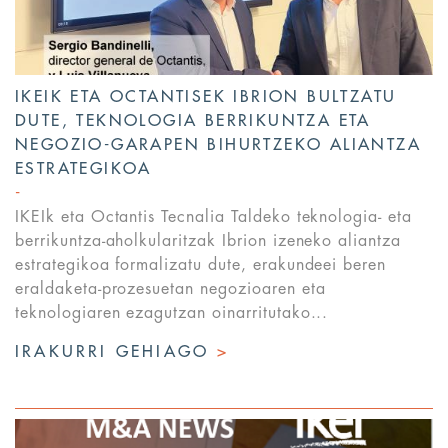
IKEIK ETA OCTANTISEK IBRION BULTZATU
DUTE, TEKNOLOGIA BERRIKUNTZA ETA
NEGOZIO-GARAPEN BIHURTZEKO ALIANTZA
ESTRATEGIKOA
IKEIk eta Octantis Tecnalia Taldeko teknologia- eta
berrikuntza-aholkularitzak Ibrion izeneko aliantza
estrategikoa formalizatu dute, erakundeei beren
eraldaketa-prozesuetan negozioaren eta
teknologiaren ezagutzan oinarritutako...
IRAKURRI GEHIAGO
>