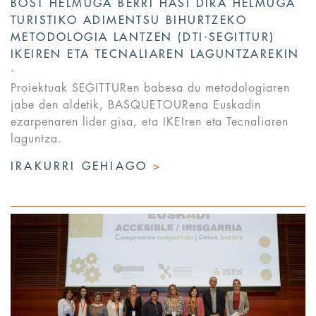
BOST HELMUGA BERRI HASI DIRA HELMUGA
TURISTIKO ADIMENTSU BIHURTZEKO
METODOLOGIA LANTZEN (DTI-SEGITTUR)
IKEIREN ETA TECNALIAREN LAGUNTZAREKIN
Proiektuak SEGITTURen babesa du metodologiaren
jabe den aldetik, BASQUETOURena Euskadin
ezarpenaren lider gisa, eta IKEIren eta Tecnaliaren
laguntza.
IRAKURRI GEHIAGO
>