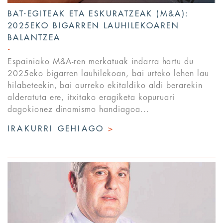
BAT-EGITEAK ETA ESKURATZEAK (M&A):
2025EKO BIGARREN LAUHILEKOAREN
BALANTZEA
Espainiako M&A-ren merkatuak indarra hartu du
2025eko bigarren lauhilekoan, bai urteko lehen lau
hilabeteekin, bai aurreko ekitaldiko aldi berarekin
alderatuta ere, itxitako eragiketa kopuruari
dagokionez dinamismo handiagoa...
IRAKURRI GEHIAGO
>