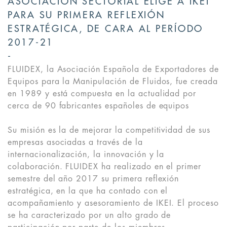
ASOCIACIÓN SECTORIAL ELIGE A IKEI
PARA SU PRIMERA REFLEXIÓN
ESTRATÉGICA, DE CARA AL PERÍODO
2017-21
FLUIDEX, la Asociación Española de Exportadores de
Equipos para la Manipulación de Fluidos, fue creada
en 1989 y está compuesta en la actualidad por
cerca de 90 fabricantes españoles de equipos
Su misión es la de mejorar la competitividad de sus
empresas asociadas a través de la
internacionalización, la innovación y la
colaboración. FLUIDEX ha realizado en el primer
semestre del año 2017 su primera reflexión
estratégica, en la que ha contado con el
acompañamiento y asesoramiento de IKEI. El proceso
se ha caracterizado por un alto grado de