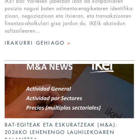
IKEI Bac Valvesen jabetzan izan da konpainiaren
posizio nagusi baten salmenta-eragiketaren identifika-
zioan, negoziazioan eta itxieran, eta transakzioaren
finantza-aholkulari gisa jardun du. IKEIk akziodun
saltzailearen...
IRAKURRI GEHIAGO
>
BAT-EGITEAK ETA ESKURATZEAK (M&A):
2026KO LEHENENGO LAUHILEKOAREN