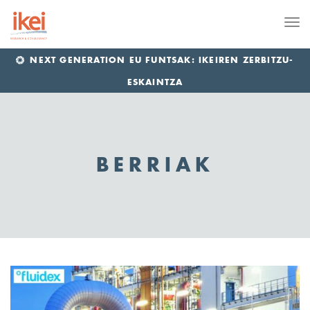
Me
NEXT GENERATION EU FUNTSAK: IKEIREN ZERBITZU-
ESKAINTZA
BERRIAK