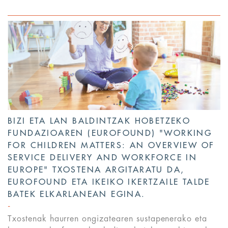
BIZI ETA LAN BALDINTZAK HOBETZEKO
FUNDAZIOAREN (EUROFOUND) "WORKING
FOR CHILDREN MATTERS: AN OVERVIEW OF
SERVICE DELIVERY AND WORKFORCE IN
EUROPE" TXOSTENA ARGITARATU DA,
EUROFOUND ETA IKEIKO IKERTZAILE TALDE
BATEK ELKARLANEAN EGINA.
Txostenak haurren ongizatearen sustapenerako eta