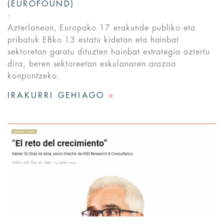
(EUROFOUND)
Azterlanean, Europako 17 erakunde publiko eta
pribatuk EBko 13 estatu kidetan eta hainbat
sektoretan garatu dituzten hainbat estrategia aztertu
dira, beren sektoreetan eskulanaren arazoa
konpontzeko.
IRAKURRI GEHIAGO
>