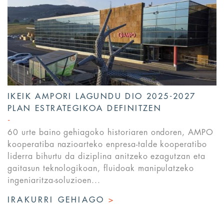
IKEIK AMPORI LAGUNDU DIO 2025-2027
PLAN ESTRATEGIKOA DEFINITZEN
60 urte baino gehiagoko historiaren ondoren, AMPO
kooperatiba nazioarteko enpresa-talde kooperatibo
liderra bihurtu da diziplina anitzeko ezagutzan eta
gaitasun teknologikoan, fluidoak manipulatzeko
ingeniaritza-soluzioen...
IRAKURRI GEHIAGO
>