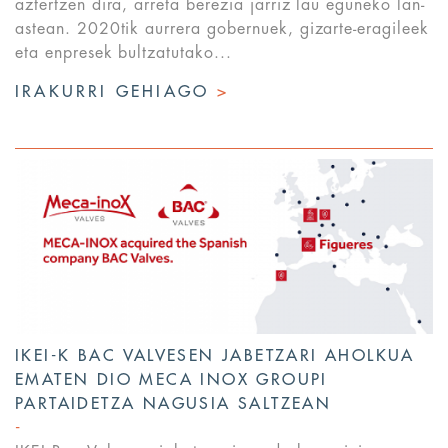
aztertzen dira, arreta berezia jarriz lau eguneko lan-
astean. 2020tik aurrera gobernuek, gizarte-eragileek
eta enpresek bultzatutako...
IRAKURRI GEHIAGO
>
IKEI-K BAC VALVESEN JABETZARI AHOLKUA
EMATEN DIO MECA INOX GROUPI
PARTAIDETZA NAGUSIA SALTZEAN