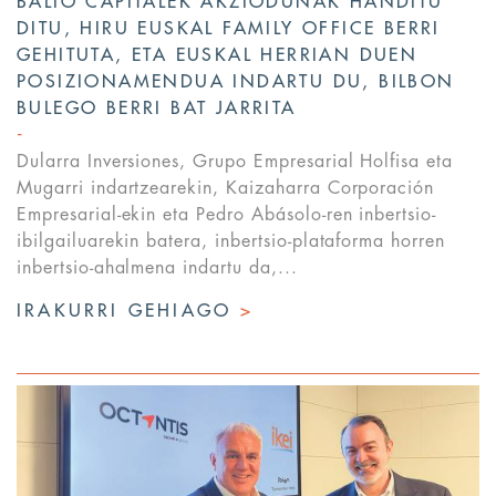
BALIO CAPITALEK AKZIODUNAK HANDITU
DITU, HIRU EUSKAL FAMILY OFFICE BERRI
GEHITUTA, ETA EUSKAL HERRIAN DUEN
POSIZIONAMENDUA INDARTU DU, BILBON
BULEGO BERRI BAT JARRITA
Dularra Inversiones, Grupo Empresarial Holfisa eta
Mugarri indartzearekin, Kaizaharra Corporación
Empresarial-ekin eta Pedro Abásolo-ren inbertsio-
ibilgailuarekin batera, inbertsio-plataforma horren
inbertsio-ahalmena indartu da,...
IRAKURRI GEHIAGO
>