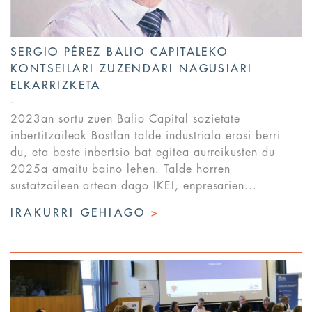
SERGIO PÉREZ BALIO CAPITALEKO
KONTSEILARI ZUZENDARI NAGUSIARI
ELKARRIZKETA
2023an sortu zuen Balio Capital sozietate
inbertitzaileak Bostlan talde industriala erosi berri
du, eta beste inbertsio bat egitea aurreikusten du
2025a amaitu baino lehen. Talde horren
sustatzaileen artean dago IKEI, enpresarien...
IRAKURRI GEHIAGO
>