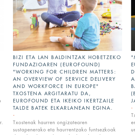
BIZI ETA LAN BALDINTZAK HOBETZEKO
"
FUNDAZIOAREN (EUROFOUND)
E
"WORKING FOR CHILDREN MATTERS:
D
AN OVERVIEW OF SERVICE DELIVERY
A
AND WORKFORCE IN EUROPE"
B
TXOSTENA ARGITARATU DA,
(
o
EUROFOUND ETA IKEIKO IKERTZAILE
J
TALDE BATEK ELKARLANEAN EGINA.
T
r.
Txostenak haurren ongizatearen
e
sustapenerako eta haurrentzako funtsezkoak
u