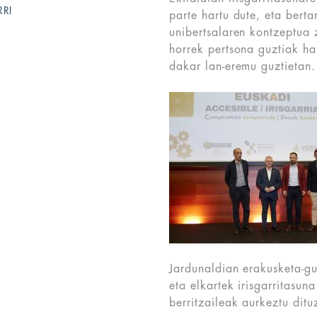
RRI
parte hartu dute, eta berta
unibertsalaren kontzeptua 
horrek pertsona guztiak ha
dakar lan-eremu guztietan.
Jardunaldian erakusketa-gu
eta elkartek irisgarritasun
berritzaileak aurkeztu ditu