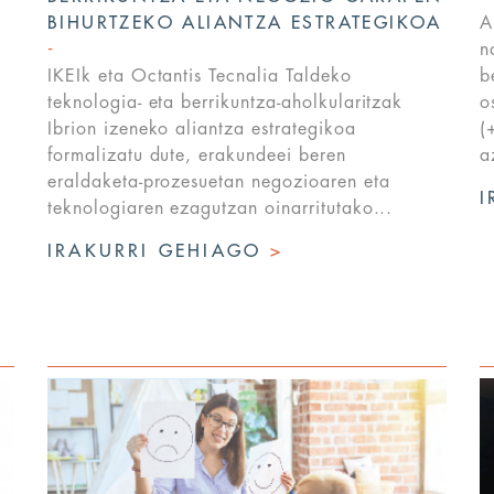
BIHURTZEKO ALIANTZA ESTRATEGIKOA
A
n
IKEIk eta Octantis Tecnalia Taldeko
b
teknologia- eta berrikuntza-aholkularitzak
o
Ibrion izeneko aliantza estrategikoa
(
formalizatu dute, erakundeei beren
a
a
eraldaketa-prozesuetan negozioaren eta
I
teknologiaren ezagutzan oinarritutako...
IRAKURRI GEHIAGO
>