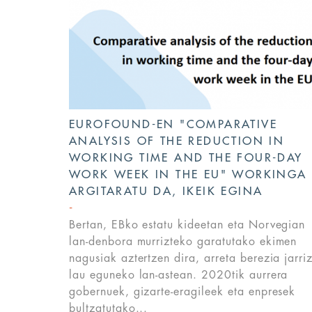
EUROFOUND-EN "COMPARATIVE
ANALYSIS OF THE REDUCTION IN
WORKING TIME AND THE FOUR-DAY
WORK WEEK IN THE EU" WORKINGA
ARGITARATU DA, IKEIK EGINA
Bertan, EBko estatu kideetan eta Norvegian
lan-denbora murrizteko garatutako ekimen
nagusiak aztertzen dira, arreta berezia jarri
lau eguneko lan-astean. 2020tik aurrera
gobernuek, gizarte-eragileek eta enpresek
bultzatutako...