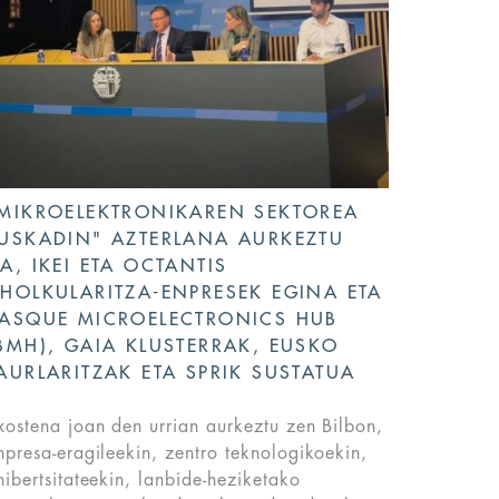
MIKROELEKTRONIKAREN SEKTOREA
USKADIN" AZTERLANA AURKEZTU
A, IKEI ETA OCTANTIS
HOLKULARITZA-ENPRESEK EGINA ETA
ASQUE MICROELECTRONICS HUB
BMH), GAIA KLUSTERRAK, EUSKO
AURLARITZAK ETA SPRIK SUSTATUA
xostena joan den urrian aurkeztu zen Bilbon,
npresa-eragileekin, zentro teknologikoekin,
nibertsitateekin, lanbide-heziketako