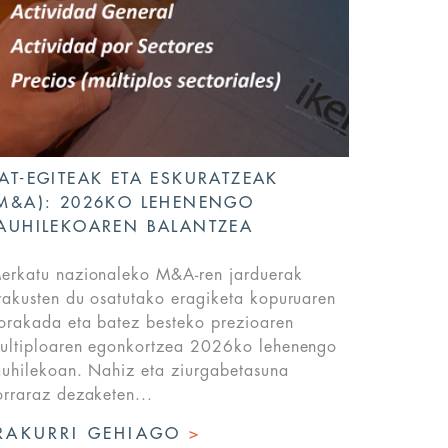
AT-EGITEAK ETA ESKURATZEAK
M&A): 2026KO LEHENENGO
AUHILEKOAREN BALANTZEA
erkatu nazionaleko M&A-ren jarduerak
rakusten du osatutako eragiketa kopuruaren
orakada eta batez besteko prezioaren
ultiploaren egonkortzea 2026ko lehenengo
auhilekoan. Nahiz eta ziurgabetasuna
orraraz dezaketen...
RAKURRI GEHIAGO
>