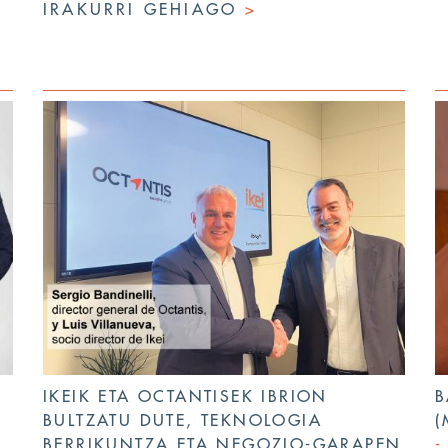
IRAKURRI GEHIAGO
>
IKEIK ETA OCTANTISEK IBRION
B
BULTZATU DUTE, TEKNOLOGIA
(
BERRIKUNTZA ETA NEGOZIO-GARAPEN