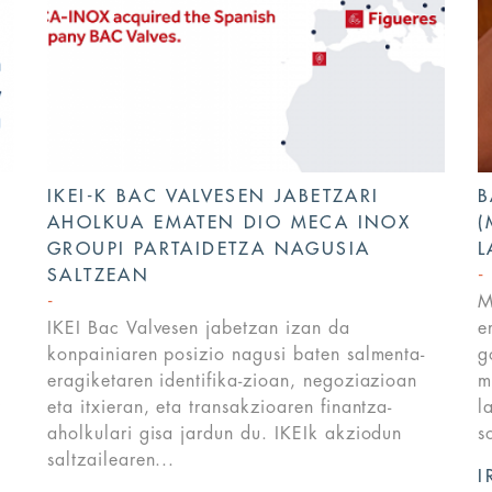
IKEI-K BAC VALVESEN JABETZARI
B
AHOLKUA EMATEN DIO MECA INOX
(
GROUPI PARTAIDETZA NAGUSIA
L
SALTZEAN
M
IKEI Bac Valvesen jabetzan izan da
e
konpainiaren posizio nagusi baten salmenta-
g
eragiketaren identifika-zioan, negoziazioan
m
z
eta itxieran, eta transakzioaren finantza-
l
aholkulari gisa jardun du. IKEIk akziodun
s
saltzailearen...
I