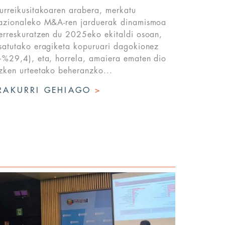
urreikusitakoaren arabera, merkatu
azionaleko M&A-ren jarduerak dinamismoa
erreskuratzen du 2025eko ekitaldi osoan,
satutako eragiketa kopuruari dagokionez
+%29,4), eta, horrela, amaiera ematen dio
zken urteetako beheranzko...
RAKURRI GEHIAGO
>