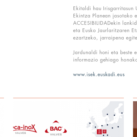
Ekitaldi hau Irisgarritasun
Ekintza Planean jasotako 
ACCESIBILIDADekin lankide
eta Eusko Jaurlaritzaren Et
ezartzeko, jarraipena egi
Jardunaldi honi eta beste e
informazio gehiago honako
www.isek.euskadi.eus