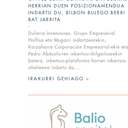
HERRIAN DUEN POSIZIONAMENDUA
INDARTU DU, BILBON BULEGO BERRI
BAT JARRITA
Dularra Inversiones, Grupo Empresarial
Holfisa eta Mugarri indartzearekin,
Kaizaharra Corporación Empresarial-ekin et
Pedro Abásolo-ren inbertsio-ibilgailuarekin
batera, inbertsio-plataforma horren inbertsio-
ahalmena indartu da,...
IRAKURRI GEHIAGO
>