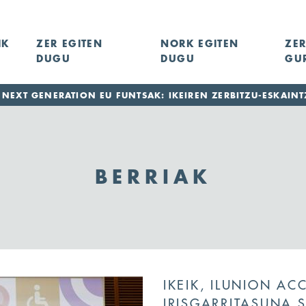
IK
ZER EGITEN
NORK EGITEN
ZER
DUGU
DUGU
GU
NEXT GENERATION EU FUNTSAK: IKEIREN ZERBITZU-ESKAINT
BERRIAK
IKEIK, ILUNION AC
IRISGARRITASUNA 