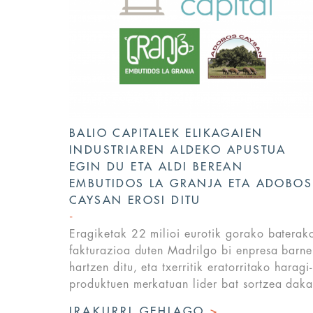
BALIO CAPITALEK ELIKAGAIEN
INDUSTRIAREN ALDEKO APUSTUA
EGIN DU ETA ALDI BEREAN
EMBUTIDOS LA GRANJA ETA ADOBOS
CAYSAN EROSI DITU
Eragiketak 22 milioi eurotik gorako baterak
fakturazioa duten Madrilgo bi enpresa barne
hartzen ditu, eta txerritik eratorritako haragi-
produktuen merkatuan lider bat sortzea daka
IRAKURRI GEHIAGO
>