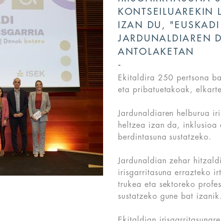
KONTSEILUAREKIN 
IZAN DU, "EUSKADI
JARDUNALDIAREN D
ANTOLAKETAN
Ekitaldira 250 pertsona b
eta pribatuetakoak, elkarte
Jardunaldiaren helburua ir
heltzea izan da, inklusioa
berdintasuna sustatzeko.
Jardunaldian zehar hitzald
irisgarritasuna errazteko i
trukea eta sektoreko profe
sustatzeko gune bat izanik
Ekitaldian irisgarritasuna