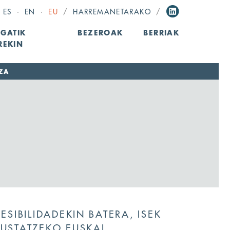
ES
·
EN
·
EU
/
HARREMANETARAKO
/
GATIK
BEZEROAK
BERRIAK
REKIN
ZA
CESIBILIDADEKIN BATERA, ISEK
SUSTATZEKO EUSKAL