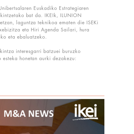
 Unibertsalaren Euskadiko Estrategiaren
ekintzetako bat da. IKEIk, ILUNION
tzan, laguntza teknikoa ematen die ISEKi
xebizitza eta Hiri Agenda Sailari, hura
teko eta ebaluatzeko.
kintza interesgarri batzuei buruzko
 esteka honetan aurki dezakezu: