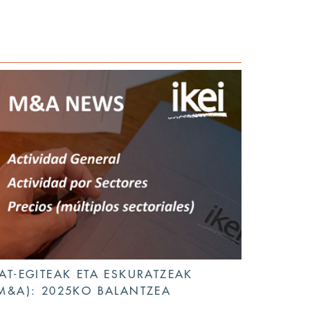
AT-EGITEAK ETA ESKURATZEAK
M&A): 2025KO BALANTZEA