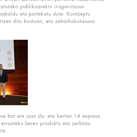
ratutako publikoarekin irisgarritasun
zabaldu eta partekatu dute. Kontzeptu
rtzen ditu kontuan, eta zeharkakotasuna
ne bat ere izan da, eta bertan 14 enpresa
a errazteko beren produktu eta zerbitzu
zte.