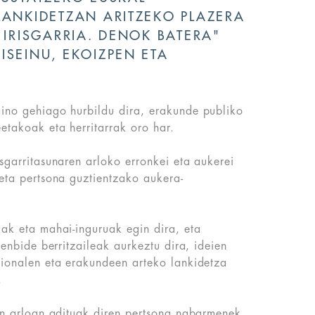
LANKIDETZAN ARITZEKO PLAZERA
 IRISGARRIA. DENOK BATERA"
ISEINU, EKOIZPEN ETA
aino gehiago hurbildu dira, erakunde publiko
etakoak eta herritarrak oro har.
isgarritasunaren arloko erronkei eta aukerei
 eta pertsona guztientzako aukera-
iak eta mahai-inguruak egin dira, eta
rtenbide berritzaileak aurkeztu dira, ideien
sionalen eta erakundeen arteko lankidetza
.
ren arloan adituak diren pertsona nabarmenek