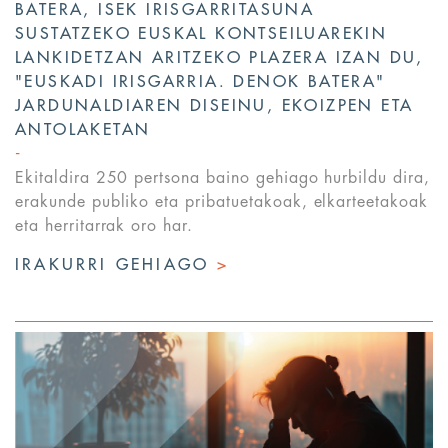
BATERA, ISEK IRISGARRITASUNA
SUSTATZEKO EUSKAL KONTSEILUAREKIN
LANKIDETZAN ARITZEKO PLAZERA IZAN DU,
"EUSKADI IRISGARRIA. DENOK BATERA"
JARDUNALDIAREN DISEINU, EKOIZPEN ETA
ANTOLAKETAN
Ekitaldira 250 pertsona baino gehiago hurbildu dira,
erakunde publiko eta pribatuetakoak, elkarteetakoak
eta herritarrak oro har.
IRAKURRI GEHIAGO
>