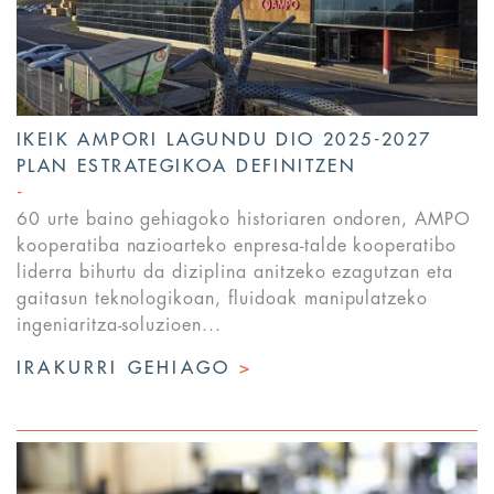
IKEIK AMPORI LAGUNDU DIO 2025-2027
PLAN ESTRATEGIKOA DEFINITZEN
60 urte baino gehiagoko historiaren ondoren, AMPO
kooperatiba nazioarteko enpresa-talde kooperatibo
liderra bihurtu da diziplina anitzeko ezagutzan eta
gaitasun teknologikoan, fluidoak manipulatzeko
ingeniaritza-soluzioen...
IRAKURRI GEHIAGO
>