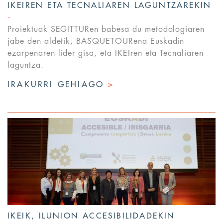
IKEIREN ETA TECNALIAREN LAGUNTZAREKIN
Proiektuak SEGITTURen babesa du metodologiaren
jabe den aldetik, BASQUETOURena Euskadin
ezarpenaren lider gisa, eta IKEIren eta Tecnaliaren
laguntza.
IRAKURRI GEHIAGO
>
IKEIK, ILUNION ACCESIBILIDADEKIN