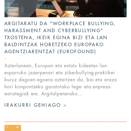
ARGITARATU DA "WORKPLACE BULLYING,
HARASSMENT AND CYBERBULLYING"
TXOSTENA, IKEIK EGINA BIZI ETA LAN
BALDINTZAK HOBETZEKO EUROPAKO
AGENTZIARENTZAT (EUROFOUND)
Azterlanean, Europan eta estatu kideetan lan-
esparruko jazarpenari eta ziberbullying-praktikei
buruz dagoen egoera aztertzen da, bai eta arazo
hori konpontzeko garatutako lege- eta enpresa-
estrategiak ere. Argitalpenerako...
IRAKURRI GEHIAGO
>