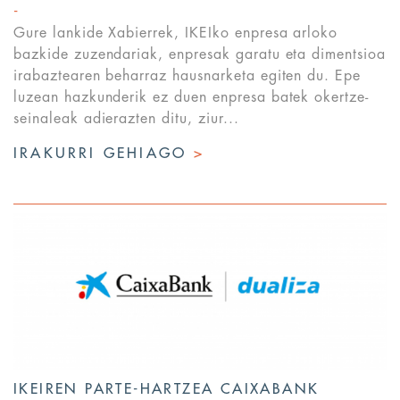
Gure lankide Xabierrek, IKEIko enpresa arloko
bazkide zuzendariak, enpresak garatu eta dimentsioa
irabaztearen beharraz hausnarketa egiten du. Epe
luzean hazkunderik ez duen enpresa batek okertze-
seinaleak adierazten ditu, ziur...
IRAKURRI GEHIAGO
>
IKEIREN PARTE-HARTZEA CAIXABANK