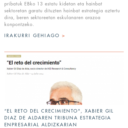
pribatuk EBko 13 estatu kidetan eta hainbat
sektoretan garatu dituzten hainbat estrategia aztertu
dira, beren sektoreetan eskulanaren arazoa
konpontzeko.
IRAKURRI GEHIAGO
>
“EL RETO DEL CRECIMIENTO", XABIER GIL
DIAZ DE ALDAREN TRIBUNA ESTRATEGIA
ENPRESARIAL ALDIZKARIAN