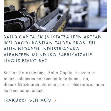
BALIO CAPITALEK (SUSTATZAILEEN ARTEAN
IKEI DAGO) BOSTLAN TALDEA EROSI DU,
ALUMINIOAREN INDUSTRIARAKO
ALEANTEEN MUNDUKO FABRIKATZAILE
NAGUSIETAKO BAT
Bostlaneko akziodunei Balio Capital heltzearen
bidez, taldearen hazkundea indartu nahi da,
dibertsifikazioaren eta enpresaren lehiakortasunaren
hazkundearen bidez.
IRAKURRI GEHIAGO
>