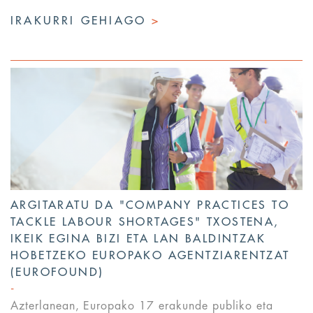
IRAKURRI GEHIAGO
>
ARGITARATU DA "COMPANY PRACTICES TO
TACKLE LABOUR SHORTAGES" TXOSTENA,
IKEIK EGINA BIZI ETA LAN BALDINTZAK
HOBETZEKO EUROPAKO AGENTZIARENTZAT
(EUROFOUND)
Azterlanean, Europako 17 erakunde publiko eta