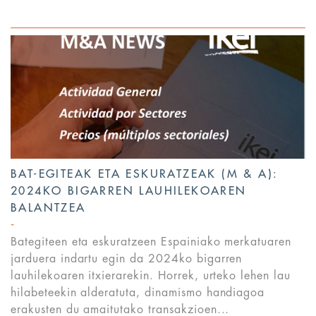
BAT-EGITEAK ETA ESKURATZEAK (M & A):
2024KO BIGARREN LAUHILEKOAREN
BALANTZEA
Bategiteen eta eskuratzeen Espainiako merkatuaren
jarduera indartu egin da 2024ko bigarren
lauhilekoaren itxierarekin. Horrek, urteko lehen lau
hilabeteekin alderatuta, dinamismo handiagoa
erakusten du amaitutako transakzioen...