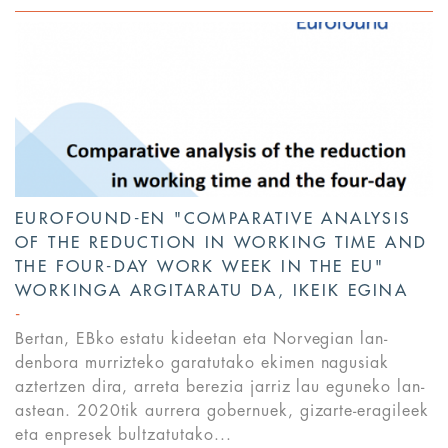
EUROFOUND-EN "COMPARATIVE ANALYSIS
OF THE REDUCTION IN WORKING TIME AND
THE FOUR-DAY WORK WEEK IN THE EU"
WORKINGA ARGITARATU DA, IKEIK EGINA
Bertan, EBko estatu kideetan eta Norvegian lan-
denbora murrizteko garatutako ekimen nagusiak
aztertzen dira, arreta berezia jarriz lau eguneko lan-
astean. 2020tik aurrera gobernuek, gizarte-eragileek
eta enpresek bultzatutako...