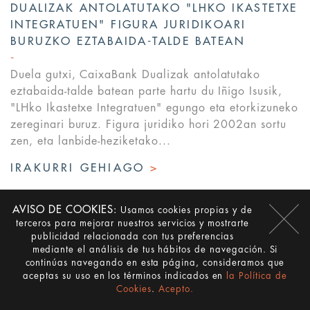
DUALIZAK ANTOLATUTAKO "LHKO IKASTETXE
INTEGRATUEN" FIGURA JURIDIKOARI
BURUZKO EZTABAIDA-TALDE BATEAN
Duela gutxi, CaixaBank Dualizak antolatutako
eztabaida-talde batean parte hartu du Iñigo Isusik,
"LHko Ikastetxe Integratuen" egungo eta etorkizuneko
zereginari buruz. Figura juridiko hori 2002an sortu
zen, eta lanbide-heziketako...
IRAKURRI GEHIAGO
>
AVISO DE COOKIES:
Usamos cookies propias y de
terceros para mejorar nuestros servicios y mostrarte
publicidad relacionada con tus preferencias
mediante el análisis de tus hábitos de navegación. Si
continúas navegando en esta página, consideramos que
aceptas su uso en los términos indicados en
la Política de
Cookies
.
Acepto.