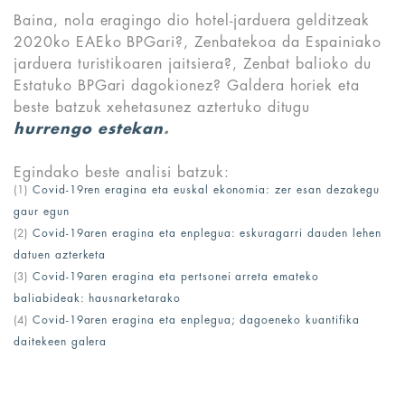
Baina, nola eragingo dio hotel-jarduera gelditzeak
2020ko EAEko BPGari?, Zenbatekoa da Espainiako
jarduera turistikoaren jaitsiera?, Zenbat balioko du
Estatuko BPGari dagokionez? Galdera horiek eta
beste batzuk xehetasunez aztertuko ditugu
hurrengo estekan
.
Egindako beste analisi batzuk:
(1)
Covid-19ren eragina eta euskal ekonomia: zer esan dezakegu
gaur egun
(2)
Covid-19aren eragina eta enplegua: eskuragarri dauden lehen
datuen azterketa
(3)
Covid-19aren eragina eta pertsonei arreta emateko
baliabideak: hausnarketarako
(4)
Covid-19aren eragina eta enplegua; dagoeneko kuantifika
daitekeen galera