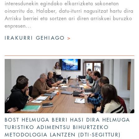
interesdunekin egindako elkarrizketa sakonetan
oinarritu da. Halaber, datu-iturri nagusitzat hartu dira
Arrisku berriei eta sortzen ari diren arriskuei buruzko
enpresen...
IRAKURRI GEHIAGO
>
BOST HELMUGA BERRI HASI DIRA HELMUGA
TURISTIKO ADIMENTSU BIHURTZEKO
METODOLOGIA LANTZEN (DTI-SEGITTUR)