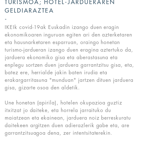
TURISMOA; HOTEL-JARDUERAREN
GELDIARAZTEA
IKEIk covid-19ak Euskadin izango duen eragin
ekonomikoaren inguruan egiten ari den azterketaren
eta hausnarketaren esparruan, oraingo honetan
turismo-jardueran izango duen eragina aztertuko da,
jarduera ekonomiko gisa eta aberastasuna eta
enplegu sortzen duen jarduera garrantzitsu gisa, eta,
batez ere, herrialde jakin baten irudia eta
erakargarritasuna "munduan" jartzen dituen jarduera
gisa, gizarte osoa den aldetik.
Une honetan (apirila), hotelen okupazioa guztiz
itxitzat jo daiteke, eta horrela jarraituko du
maiatzean eta ekainean, jarduera noiz berreskuratu
daitekeen argitzen duen adierazlerik gabe eta, are
garrantzitsuagoa dena, zer intentsitaterekin.