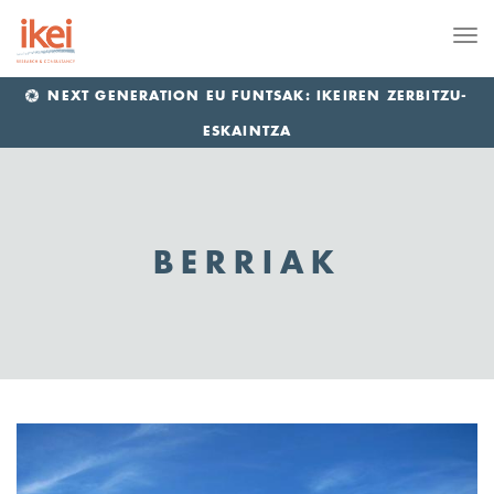
Me
NEXT GENERATION EU FUNTSAK: IKEIREN ZERBITZU-
ESKAINTZA
BERRIAK