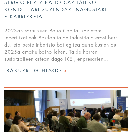
SERGIO PÉREZ BALIO CAPITALEKO
KONTSEILARI ZUZENDARI NAGUSIARI
ELKARRIZKETA
2023an sortu zuen Balio Capital sozietate
inbertitzaileak Bostlan talde industriala erosi berri
du, eta beste inbertsio bat egitea aurreikusten du
2025a amaitu baino lehen. Talde horren
sustatzaileen artean dago IKEI, enpresarien...
IRAKURRI GEHIAGO
>