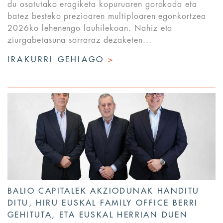
du osatutako eragiketa kopuruaren gorakada eta
batez besteko prezioaren multiploaren egonkortzea
2026ko lehenengo lauhilekoan. Nahiz eta
ziurgabetasuna sorraraz dezaketen...
IRAKURRI GEHIAGO
>
BALIO CAPITALEK AKZIODUNAK HANDITU
DITU, HIRU EUSKAL FAMILY OFFICE BERRI
GEHITUTA, ETA EUSKAL HERRIAN DUEN