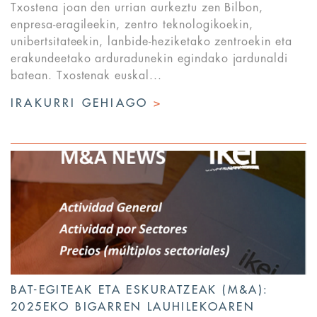
Txostena joan den urrian aurkeztu zen Bilbon,
enpresa-eragileekin, zentro teknologikoekin,
unibertsitateekin, lanbide-heziketako zentroekin eta
erakundeetako arduradunekin egindako jardunaldi
batean. Txostenak euskal...
IRAKURRI GEHIAGO
>
BAT-EGITEAK ETA ESKURATZEAK (M&A):
2025EKO BIGARREN LAUHILEKOAREN