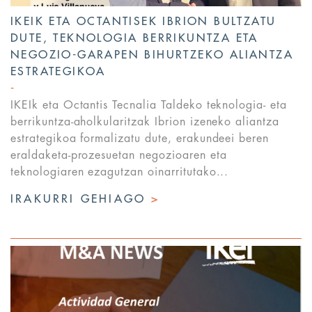
IKEIK ETA OCTANTISEK IBRION BULTZATU
DUTE, TEKNOLOGIA BERRIKUNTZA ETA
NEGOZIO-GARAPEN BIHURTZEKO ALIANTZA
ESTRATEGIKOA
IKEIk eta Octantis Tecnalia Taldeko teknologia- eta
berrikuntza-aholkularitzak Ibrion izeneko aliantza
estrategikoa formalizatu dute, erakundeei beren
eraldaketa-prozesuetan negozioaren eta
teknologiaren ezagutzan oinarritutako...
IRAKURRI GEHIAGO
>