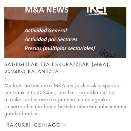
BAT-EGITEAK ETA ESKURATZEAK (M&A):
2024KO BALANTZEA
Merkatu nazionaleko M&A-ren jarduerak suspertze-
zantzuak ditu 2024an, oro har. Ekitaldia itxi da
aurreko jarduerarekiko jarduera-maila egonkor
samarrarekin eta batez besteko inbertsio-bolumenaren
gorakadarekin.
IRAKURRI GEHIAGO
>