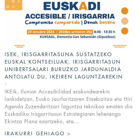
ISEK, IRISGARRITASUNA SUSTATZEKO
EUSKAL KONTSEILUAK, IRISGARRITASUN
UNIBERTSALARI BURUZKO JARDUNALDIA
ANTOLATU DU, IKEIREN LAGUNTZAREKIN
IKEIk, Ilunion Accesibilidad erakundearekin
lankidetzan, Eusko Jaurlaritzaren Etxebizitza eta Hiri
Agenda Zuzendaritzari laguntza teknikoa ematen dio
Euskadiko Irisgarritasun Estrategiaren lehenengo
Ekintza Plana ezartzeko, eta...
IRAKURRI GEHIAGO
>