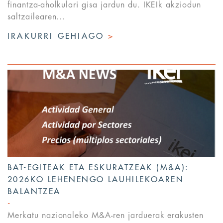
finantza-aholkulari gisa jardun du. IKEIk akziodun
saltzailearen...
IRAKURRI GEHIAGO
>
BAT-EGITEAK ETA ESKURATZEAK (M&A):
2026KO LEHENENGO LAUHILEKOAREN
BALANTZEA
Merkatu nazionaleko M&A-ren jarduerak erakusten