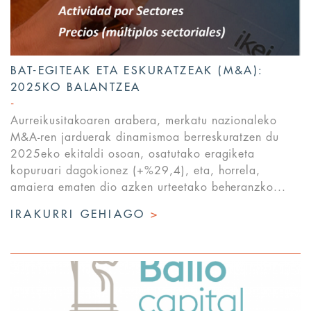
BAT-EGITEAK ETA ESKURATZEAK (M&A):
2025KO BALANTZEA
Aurreikusitakoaren arabera, merkatu nazionaleko
M&A-ren jarduerak dinamismoa berreskuratzen du
2025eko ekitaldi osoan, osatutako eragiketa
kopuruari dagokionez (+%29,4), eta, horrela,
amaiera ematen dio azken urteetako beheranzko...
IRAKURRI GEHIAGO
>