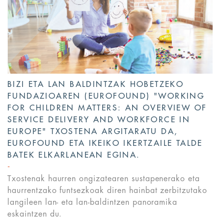
BIZI ETA LAN BALDINTZAK HOBETZEKO
FUNDAZIOAREN (EUROFOUND) "WORKING
FOR CHILDREN MATTERS: AN OVERVIEW OF
SERVICE DELIVERY AND WORKFORCE IN
EUROPE" TXOSTENA ARGITARATU DA,
EUROFOUND ETA IKEIKO IKERTZAILE TALDE
BATEK ELKARLANEAN EGINA.
Txostenak haurren ongizatearen sustapenerako eta
haurrentzako funtsezkoak diren hainbat zerbitzutako
langileen lan- eta lan-baldintzen panoramika
eskaintzen du.