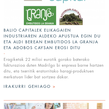
BALIO CAPITALEK ELIKAGAIEN
INDUSTRIAREN ALDEKO APUSTUA EGIN DU
ETA ALDI BEREAN EMBUTIDOS LA GRANJA
ETA ADOBOS CAYSAN EROSI DITU
Eragiketak 22 milioi eurotik gorako baterako
fakturazioa duten Madrilgo bi enpresa barne hartzen
ditu, eta txerritik eratorritako haragi-produktuen
merkatuan lider bat sortzea dakar.
IRAKURRI GEHIAGO
>