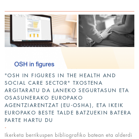
"OSH IN FIGURES IN THE HEALTH AND
SOCIAL CARE SECTOR" TXOSTENA
ARGITARATU DA LANEKO SEGURTASUN ETA
OSASUNERAKO EUROPAKO
AGENTZIARENTZAT (EU-OSHA), ETA IKEIK
EUROPAKO BESTE TALDE BATZUEKIN BATERA
PARTE HARTU DU
Ikerketa berrikuspen bibliografiko batean eta alderdi