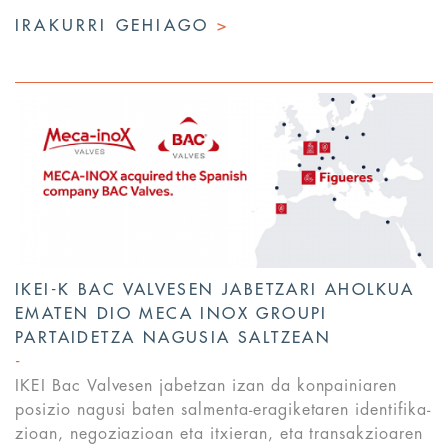
IRAKURRI GEHIAGO
>
IKEI-K BAC VALVESEN JABETZARI AHOLKUA
EMATEN DIO MECA INOX GROUPI
PARTAIDETZA NAGUSIA SALTZEAN
IKEI Bac Valvesen jabetzan izan da konpainiaren
posizio nagusi baten salmenta-eragiketaren identifika-
zioan, negoziazioan eta itxieran, eta transakzioaren