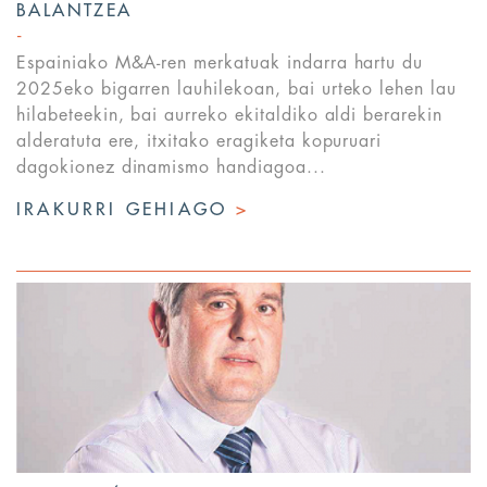
BALANTZEA
Espainiako M&A-ren merkatuak indarra hartu du
2025eko bigarren lauhilekoan, bai urteko lehen lau
hilabeteekin, bai aurreko ekitaldiko aldi berarekin
alderatuta ere, itxitako eragiketa kopuruari
dagokionez dinamismo handiagoa...
IRAKURRI GEHIAGO
>