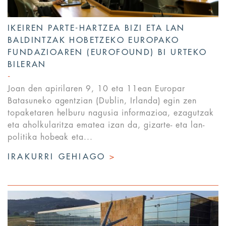
IKEIREN PARTE-HARTZEA BIZI ETA LAN
BALDINTZAK HOBETZEKO EUROPAKO
FUNDAZIOAREN (EUROFOUND) BI URTEKO
BILERAN
Joan den apirilaren 9, 10 eta 11ean Europar
Batasuneko agentzian (Dublin, Irlanda) egin zen
topaketaren helburu nagusia informazioa, ezagutzak
eta aholkularitza ematea izan da, gizarte- eta lan-
politika hobeak eta...
IRAKURRI GEHIAGO
>