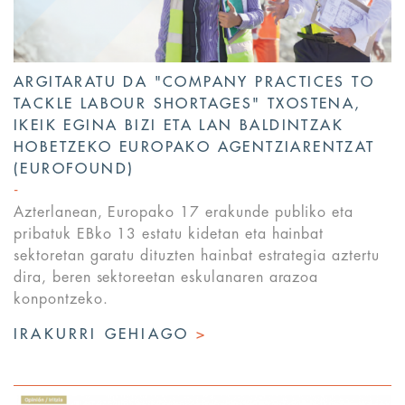
ARGITARATU DA "COMPANY PRACTICES TO
TACKLE LABOUR SHORTAGES" TXOSTENA,
IKEIK EGINA BIZI ETA LAN BALDINTZAK
HOBETZEKO EUROPAKO AGENTZIARENTZAT
(EUROFOUND)
Azterlanean, Europako 17 erakunde publiko eta
pribatuk EBko 13 estatu kidetan eta hainbat
sektoretan garatu dituzten hainbat estrategia aztertu
dira, beren sektoreetan eskulanaren arazoa
konpontzeko.
IRAKURRI GEHIAGO
>