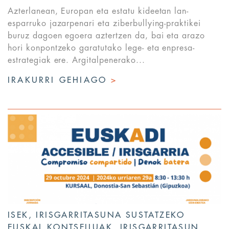
Azterlanean, Europan eta estatu kideetan lan-
esparruko jazarpenari eta ziberbullying-praktikei
buruz dagoen egoera aztertzen da, bai eta arazo
hori konpontzeko garatutako lege- eta enpresa-
estrategiak ere. Argitalpenerako...
IRAKURRI GEHIAGO
>
ISEK, IRISGARRITASUNA SUSTATZEKO
EUSKAL KONTSEILUAK, IRISGARRITASUN