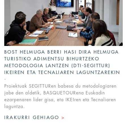
BOST HELMUGA BERRI HASI DIRA HELMUGA
TURISTIKO ADIMENTSU BIHURTZEKO
METODOLOGIA LANTZEN (DTI-SEGITTUR)
IKEIREN ETA TECNALIAREN LAGUNTZAREKIN
Proiektuak SEGITTURen babesa du metodologiaren
jabe den aldetik, BASQUETOURena Euskadin
ezarpenaren lider gisa, eta IKEIren eta Tecnaliaren
laguntza.
IRAKURRI GEHIAGO
>