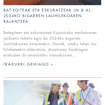
BAT-EGITEAK ETA ESKURATZEAK (M & A):
2024KO BIGARREN LAUHILEKOAREN
BALANTZEA
Bategiteen eta eskuratzeen Espainiako merkatuaren
jarduera indartu egin da 2024ko bigarren
lauhilekoaren itxierarekin. Horrek, urteko lehen lau
hilabeteekin alderatuta, dinamismo handiagoa
erakusten du amaitutako transakzioen...
IRAKURRI GEHIAGO
>