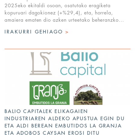
2025eko ekitaldi osoan, osatutako eragiketa
kopuruari dagokionez (+%29,4), eta, horrela,
amaiera ematen dio azken urteetako beheranzko...
IRAKURRI GEHIAGO
>
BALIO CAPITALEK ELIKAGAIEN
INDUSTRIAREN ALDEKO APUSTUA EGIN DU
ETA ALDI BEREAN EMBUTIDOS LA GRANJA
ETA ADOBOS CAYSAN EROSI DITU