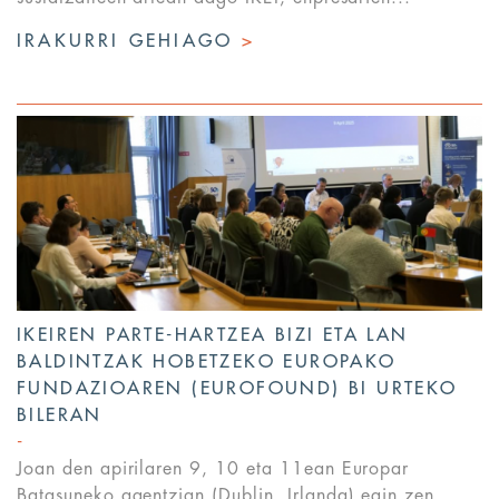
IRAKURRI GEHIAGO
>
IKEIREN PARTE-HARTZEA BIZI ETA LAN
BALDINTZAK HOBETZEKO EUROPAKO
FUNDAZIOAREN (EUROFOUND) BI URTEKO
BILERAN
Joan den apirilaren 9, 10 eta 11ean Europar
Batasuneko agentzian (Dublin, Irlanda) egin zen