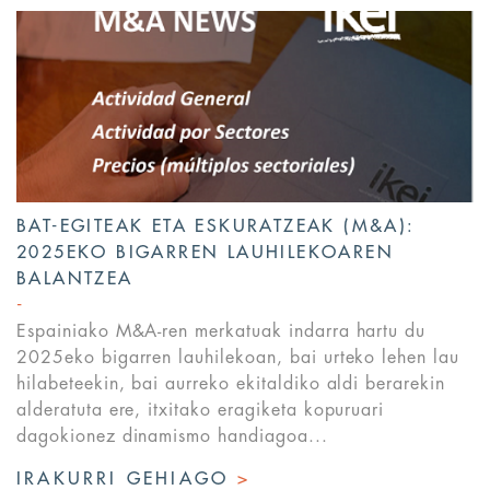
BAT-EGITEAK ETA ESKURATZEAK (M&A):
2025EKO BIGARREN LAUHILEKOAREN
BALANTZEA
Espainiako M&A-ren merkatuak indarra hartu du
2025eko bigarren lauhilekoan, bai urteko lehen lau
hilabeteekin, bai aurreko ekitaldiko aldi berarekin
alderatuta ere, itxitako eragiketa kopuruari
dagokionez dinamismo handiagoa...
IRAKURRI GEHIAGO
>