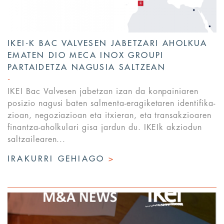
IKEI-K BAC VALVESEN JABETZARI AHOLKUA
EMATEN DIO MECA INOX GROUPI
PARTAIDETZA NAGUSIA SALTZEAN
IKEI Bac Valvesen jabetzan izan da konpainiaren
posizio nagusi baten salmenta-eragiketaren identifika-
zioan, negoziazioan eta itxieran, eta transakzioaren
finantza-aholkulari gisa jardun du. IKEIk akziodun
saltzailearen...
IRAKURRI GEHIAGO
>