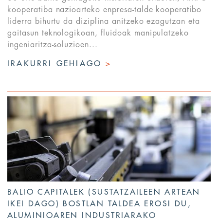
kooperatiba nazioarteko enpresa-talde kooperatibo
liderra bihurtu da diziplina anitzeko ezagutzan eta
gaitasun teknologikoan, fluidoak manipulatzeko
ingeniaritza-soluzioen...
IRAKURRI GEHIAGO
>
BALIO CAPITALEK (SUSTATZAILEEN ARTEAN
IKEI DAGO) BOSTLAN TALDEA EROSI DU,
ALUMINIOAREN INDUSTRIARAKO