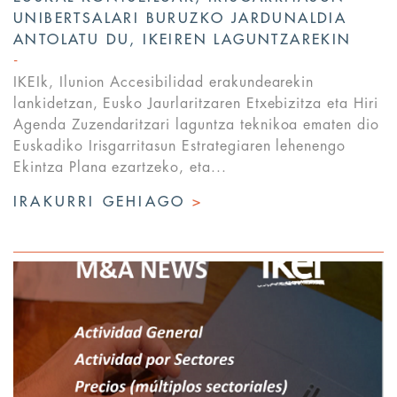
UNIBERTSALARI BURUZKO JARDUNALDIA
ANTOLATU DU, IKEIREN LAGUNTZAREKIN
IKEIk, Ilunion Accesibilidad erakundearekin
lankidetzan, Eusko Jaurlaritzaren Etxebizitza eta Hiri
Agenda Zuzendaritzari laguntza teknikoa ematen dio
Euskadiko Irisgarritasun Estrategiaren lehenengo
Ekintza Plana ezartzeko, eta...
IRAKURRI GEHIAGO
>