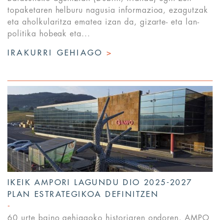
topaketaren helburu nagusia informazioa, ezagutzak
eta aholkularitza ematea izan da, gizarte- eta lan-
politika hobeak eta...
IRAKURRI GEHIAGO
>
IKEIK AMPORI LAGUNDU DIO 2025-2027
PLAN ESTRATEGIKOA DEFINITZEN
60 urte baino gehiagoko historiaren ondoren, AMPO