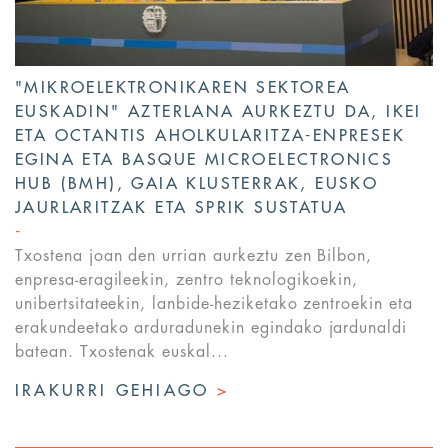
"MIKROELEKTRONIKAREN SEKTOREA
EUSKADIN" AZTERLANA AURKEZTU DA, IKEI
ETA OCTANTIS AHOLKULARITZA-ENPRESEK
EGINA ETA BASQUE MICROELECTRONICS
HUB (BMH), GAIA KLUSTERRAK, EUSKO
JAURLARITZAK ETA SPRIK SUSTATUA
Txostena joan den urrian aurkeztu zen Bilbon,
enpresa-eragileekin, zentro teknologikoekin,
unibertsitateekin, lanbide-heziketako zentroekin eta
erakundeetako arduradunekin egindako jardunaldi
batean. Txostenak euskal...
IRAKURRI GEHIAGO
>