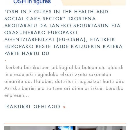
"OSH IN FIGURES IN THE HEALTH AND
SOCIAL CARE SECTOR" TXOSTENA
ARGITARATU DA LANEKO SEGURTASUN ETA
OSASUNERAKO EUROPAKO
AGENTZIARENTZAT (EU-OSHA), ETA IKEIK
EUROPAKO BESTE TALDE BATZUEKIN BATERA
PARTE HARTU DU
Ikerketa berrikuspen bibliografiko batean eta alderdi
interesdunekin egindako elkarrizketa sakonetan
oinarritu da. Halaber, datu-iturri nagusitzat hartu dira
Arrisku berriei eta sortzen ari diren arriskuei buruzko
enpresen...
IRAKURRI GEHIAGO
>