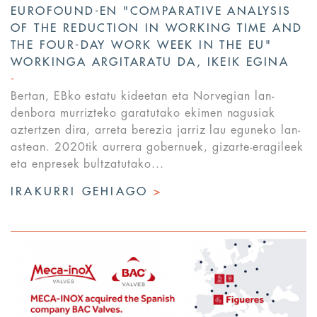
EUROFOUND-EN "COMPARATIVE ANALYSIS
OF THE REDUCTION IN WORKING TIME AND
THE FOUR-DAY WORK WEEK IN THE EU"
WORKINGA ARGITARATU DA, IKEIK EGINA
Bertan, EBko estatu kideetan eta Norvegian lan-
denbora murrizteko garatutako ekimen nagusiak
aztertzen dira, arreta berezia jarriz lau eguneko lan-
astean. 2020tik aurrera gobernuek, gizarte-eragileek
eta enpresek bultzatutako...
IRAKURRI GEHIAGO
>