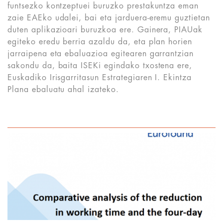
funtsezko kontzeptuei buruzko prestakuntza eman
zaie EAEko udalei, bai eta jarduera-eremu guztietan
duten aplikazioari buruzkoa ere. Gainera, PIAUak
egiteko eredu berria azaldu da, eta plan horien
jarraipena eta ebaluazioa egitearen garrantzian
sakondu da, baita ISEKi egindako txostena ere,
Euskadiko Irisgarritasun Estrategiaren I. Ekintza
Plana ebaluatu ahal izateko.