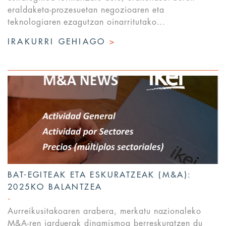
eraldaketa-prozesuetan negozioaren eta
teknologiaren ezagutzan oinarritutako...
IRAKURRI GEHIAGO
>
BAT-EGITEAK ETA ESKURATZEAK (M&A):
2025KO BALANTZEA
Aurreikusitakoaren arabera, merkatu nazionaleko
M&A-ren jarduerak dinamismoa berreskuratzen du