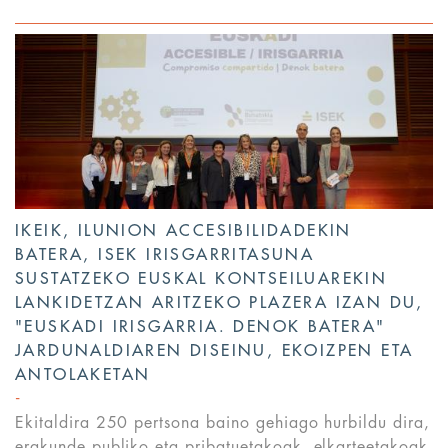
IKEIK, ILUNION ACCESIBILIDADEKIN
BATERA, ISEK IRISGARRITASUNA
SUSTATZEKO EUSKAL KONTSEILUAREKIN
LANKIDETZAN ARITZEKO PLAZERA IZAN DU,
"EUSKADI IRISGARRIA. DENOK BATERA"
JARDUNALDIAREN DISEINU, EKOIZPEN ETA
ANTOLAKETAN
Ekitaldira 250 pertsona baino gehiago hurbildu dira,
erakunde publiko eta pribatuetakoak, elkarteetakoak