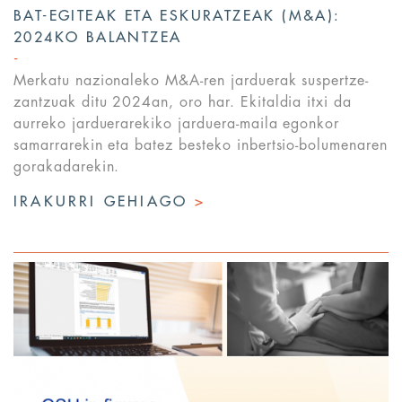
BAT-EGITEAK ETA ESKURATZEAK (M&A):
2024KO BALANTZEA
Merkatu nazionaleko M&A-ren jarduerak suspertze-
zantzuak ditu 2024an, oro har. Ekitaldia itxi da
aurreko jarduerarekiko jarduera-maila egonkor
samarrarekin eta batez besteko inbertsio-bolumenaren
gorakadarekin.
IRAKURRI GEHIAGO
>