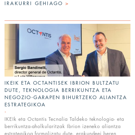
IRAKURRI GEHIAGO
>
IKEIK ETA OCTANTISEK IBRION BULTZATU
DUTE, TEKNOLOGIA BERRIKUNTZA ETA
NEGOZIO-GARAPEN BIHURTZEKO ALIANTZA
ESTRATEGIKOA
IKEIk eta Octantis Tecnalia Taldeko teknologia- eta
berrikuntza-aholkularitzak Ibrion izeneko aliantza
estrategikoa formalizatu dute, erakundeei beren