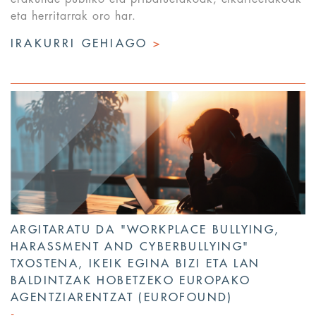
eta herritarrak oro har.
IRAKURRI GEHIAGO
>
ARGITARATU DA "WORKPLACE BULLYING,
HARASSMENT AND CYBERBULLYING"
TXOSTENA, IKEIK EGINA BIZI ETA LAN
BALDINTZAK HOBETZEKO EUROPAKO
AGENTZIARENTZAT (EUROFOUND)