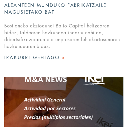
ALEANTEEN MUNDUKO FABRIKATZAILE
NAGUSIETAKO BAT
Bostlaneko akziodunei Balio Capital heltzearen
bidez, taldearen hazkundea indartu nahi da,
dibertsifikazioaren eta enpresaren lehiakortasunaren
hazkundearen bidez.
IRAKURRI GEHIAGO
>