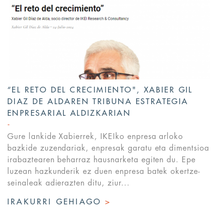
“EL RETO DEL CRECIMIENTO", XABIER GIL
DIAZ DE ALDAREN TRIBUNA ESTRATEGIA
ENPRESARIAL ALDIZKARIAN
Gure lankide Xabierrek, IKEIko enpresa arloko
bazkide zuzendariak, enpresak garatu eta dimentsioa
irabaztearen beharraz hausnarketa egiten du. Epe
luzean hazkunderik ez duen enpresa batek okertze-
seinaleak adierazten ditu, ziur...
IRAKURRI GEHIAGO
>