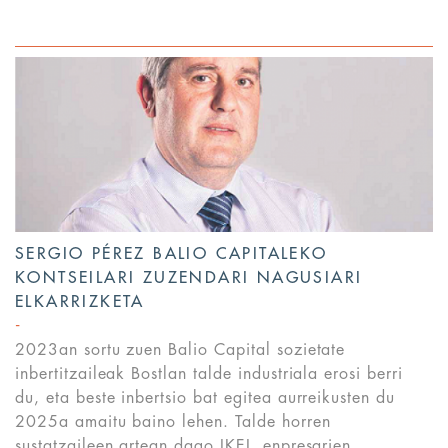
SERGIO PÉREZ BALIO CAPITALEKO
KONTSEILARI ZUZENDARI NAGUSIARI
ELKARRIZKETA
2023an sortu zuen Balio Capital sozietate
inbertitzaileak Bostlan talde industriala erosi berri
du, eta beste inbertsio bat egitea aurreikusten du
2025a amaitu baino lehen. Talde horren
sustatzaileen artean dago IKEI, enpresarien...