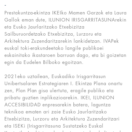
Prestakuntza-ekintza IKEIko Mamen Garzok eta Laura
Gallok eman dute, ILUNION IRISGARRITASUNArekin
eta Eusko Jaurlaritzako Etxebizitza
Sailburuordetzako Etxebizitza, Lurzoru eta
Arkitektura Zuzendaritzarekin lankidetzan. IVAPek
euskal toki-erakundeetako langile publikoei
eskainitako ikastaroen barruan dago, eta bi goizetan
egin da Eudelen Bilboko egoitzan.
2021eko uztailean, Euskadiko Irisgarritasun
Unibertsalaren Estrategiaren I. Ekintza Plana onartu
zen, Plan Plan gisa ulertuta, eragile publiko eta
pribatu guztien inplikazioarekin. IKEI, ILUNION
ACCESIBILIDAD enpresarekin batera, laguntza
teknikoa ematen ari zaie Eusko Jaurlaritzako
Etxebizitza, Lurzoru eta Arkitektura Zuzendaritzari
eta ISEKi (Irisgarritasuna Sustatzeko Euskal