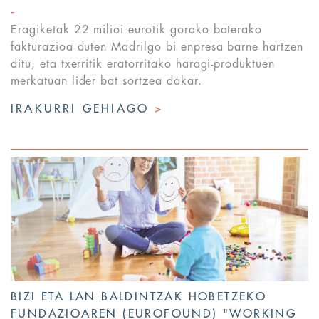
Eragiketak 22 milioi eurotik gorako baterako
fakturazioa duten Madrilgo bi enpresa barne hartzen
ditu, eta txerritik eratorritako haragi-produktuen
merkatuan lider bat sortzea dakar.
IRAKURRI GEHIAGO
>
BIZI ETA LAN BALDINTZAK HOBETZEKO
FUNDAZIOAREN (EUROFOUND) "WORKING