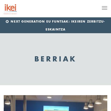
Me
NEXT GENERATION EU FUNTSAK: IKEIREN ZERBITZU-
ESKAINTZA
BERRIAK