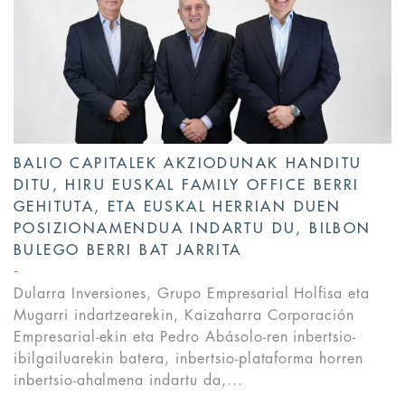
BALIO CAPITALEK AKZIODUNAK HANDITU
DITU, HIRU EUSKAL FAMILY OFFICE BERRI
GEHITUTA, ETA EUSKAL HERRIAN DUEN
POSIZIONAMENDUA INDARTU DU, BILBON
BULEGO BERRI BAT JARRITA
Dularra Inversiones, Grupo Empresarial Holfisa eta
Mugarri indartzearekin, Kaizaharra Corporación
Empresarial-ekin eta Pedro Abásolo-ren inbertsio-
ibilgailuarekin batera, inbertsio-plataforma horren
inbertsio-ahalmena indartu da,...