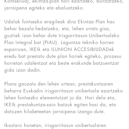
Kontseilua), ekintza-plan hori ezartzeko, bultzatzeko,
jarraipena egiteko eta ebaluatzeko.
Udalak funtsezko eragileak dira Ekintza Plan hau
behar bezala hedatzeko, eta, lehen urrats gisa,
guztiek izan behar dute Irisgarritasun Unibertsaleko
Plan Integral bat (PIAU). Laguntza tekniko horren
esparruan, IKEIk eta ILUNION ACCESIBILIDADek
eredu bat prestatu dute plan horiek egiteko, prozesu
horretan udalentzat eta beste erakunde batzuentzat
gida izan dadin.
Plana gauzatu den lehen urtean, prestakuntzaren
beharra Euskadin irisgarritasun unibertsala ezartzeko
lehen funtsezko elementutzat jo da. Hori dela eta,
IKEIk prestakuntza-saio batzuk egiten hasi da, eta
datozen hilabeteetan jarraipena izango dute.
Ikastaro honetan, irisgarritasun unibertsalaren