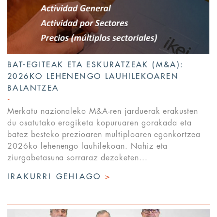
BAT-EGITEAK ETA ESKURATZEAK (M&A):
2026KO LEHENENGO LAUHILEKOAREN
BALANTZEA
Merkatu nazionaleko M&A-ren jarduerak erakusten
du osatutako eragiketa kopuruaren gorakada eta
batez besteko prezioaren multiploaren egonkortzea
2026ko lehenengo lauhilekoan. Nahiz eta
ziurgabetasuna sorraraz dezaketen...
IRAKURRI GEHIAGO
>