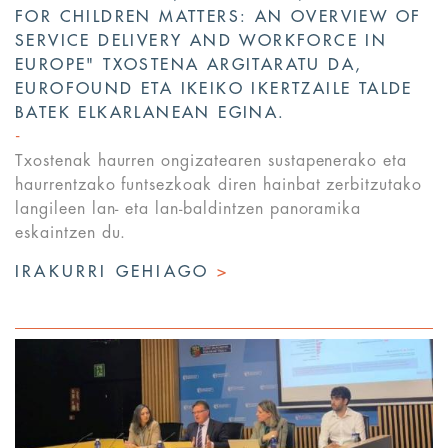
FOR CHILDREN MATTERS: AN OVERVIEW OF
SERVICE DELIVERY AND WORKFORCE IN
EUROPE" TXOSTENA ARGITARATU DA,
EUROFOUND ETA IKEIKO IKERTZAILE TALDE
BATEK ELKARLANEAN EGINA.
Txostenak haurren ongizatearen sustapenerako eta
haurrentzako funtsezkoak diren hainbat zerbitzutako
langileen lan- eta lan-baldintzen panoramika
eskaintzen du.
IRAKURRI GEHIAGO
>