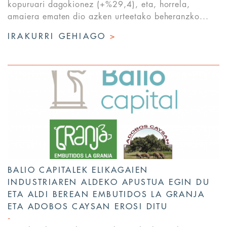
kopuruari dagokionez (+%29,4), eta, horrela,
amaiera ematen dio azken urteetako beheranzko...
IRAKURRI GEHIAGO
>
BALIO CAPITALEK ELIKAGAIEN
INDUSTRIAREN ALDEKO APUSTUA EGIN DU
ETA ALDI BEREAN EMBUTIDOS LA GRANJA
ETA ADOBOS CAYSAN EROSI DITU