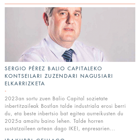
SERGIO PÉREZ BALIO CAPITALEKO
KONTSEILARI ZUZENDARI NAGUSIARI
ELKARRIZKETA
2023an sortu zuen Balio Capital sozietate
inbertitzaileak Bostlan talde industriala erosi berri
du, eta beste inbertsio bat egitea aurreikusten du
2025a amaitu baino lehen. Talde horren
sustatzaileen artean dago IKEI, enpresarien...