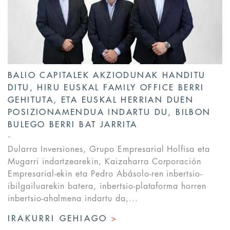
BALIO CAPITALEK AKZIODUNAK HANDITU
DITU, HIRU EUSKAL FAMILY OFFICE BERRI
GEHITUTA, ETA EUSKAL HERRIAN DUEN
POSIZIONAMENDUA INDARTU DU, BILBON
BULEGO BERRI BAT JARRITA
Dularra Inversiones, Grupo Empresarial Holfisa eta
Mugarri indartzearekin, Kaizaharra Corporación
Empresarial-ekin eta Pedro Abásolo-ren inbertsio-
ibilgailuarekin batera, inbertsio-plataforma horren
inbertsio-ahalmena indartu da,...
IRAKURRI GEHIAGO
>