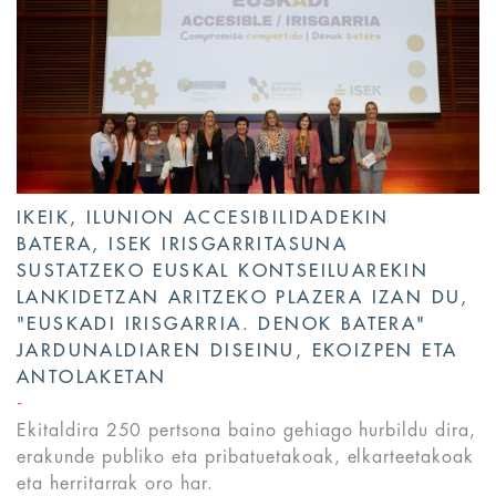
IKEIK, ILUNION ACCESIBILIDADEKIN
BATERA, ISEK IRISGARRITASUNA
SUSTATZEKO EUSKAL KONTSEILUAREKIN
LANKIDETZAN ARITZEKO PLAZERA IZAN DU,
"EUSKADI IRISGARRIA. DENOK BATERA"
JARDUNALDIAREN DISEINU, EKOIZPEN ETA
ANTOLAKETAN
Ekitaldira 250 pertsona baino gehiago hurbildu dira,
erakunde publiko eta pribatuetakoak, elkarteetakoak
eta herritarrak oro har.