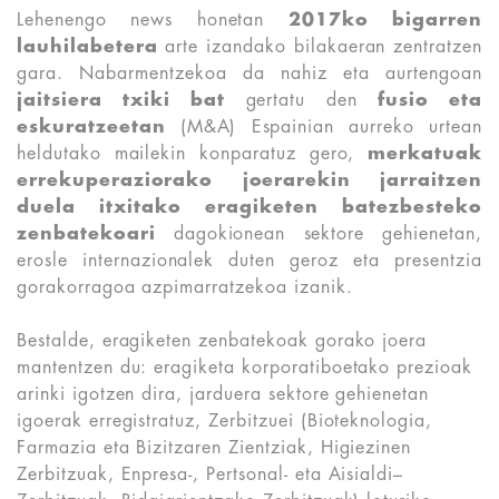
Lehenengo news honetan
2017ko bigarren
lauhilabetera
arte izandako bilakaeran zentratzen
gara. Nabarmentzekoa da nahiz eta aurtengoan
jaitsiera txiki bat
gertatu den
fusio eta
eskuratzeetan
(M&A) Espainian aurreko urtean
heldutako mailekin konparatuz gero,
merkatuak
errekuperaziorako joerarekin jarraitzen
duela itxitako eragiketen batezbesteko
zenbatekoari
dagokionean sektore gehienetan,
erosle internazionalek duten geroz eta presentzia
gorakorragoa azpimarratzekoa izanik.
Bestalde, eragiketen zenbatekoak gorako joera
mantentzen du: eragiketa korporatiboetako prezioak
arinki igotzen dira, jarduera sektore gehienetan
igoerak erregistratuz, Zerbitzuei (Bioteknologia,
Farmazia eta Bizitzaren Zientziak, Higiezinen
Zerbitzuak, Enpresa-, Pertsonal- eta Aisialdi–