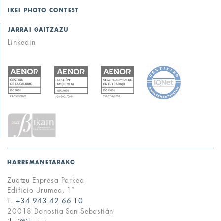
IKEI PHOTO CONTEST
JARRAI GAITZAZU
Linkedin
HARREMANETARAKO
Zuatzu Enpresa Parkea
Edificio Urumea, 1º
T.
+34 943 42 66 10
20018 Donostia-San Sebastián