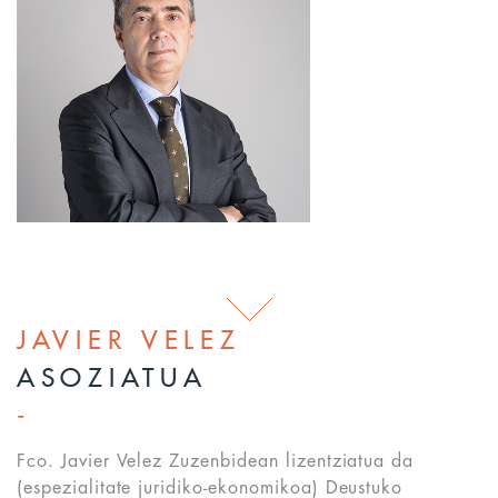
JAVIER VELEZ
ASOZIATUA
Fco. Javier Velez Zuzenbidean lizentziatua da
(espezialitate juridiko-ekonomikoa) Deustuko