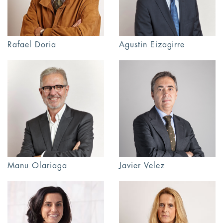
Rafael Doria
Agustin Eizagirre
Manu Olariaga
Javier Velez