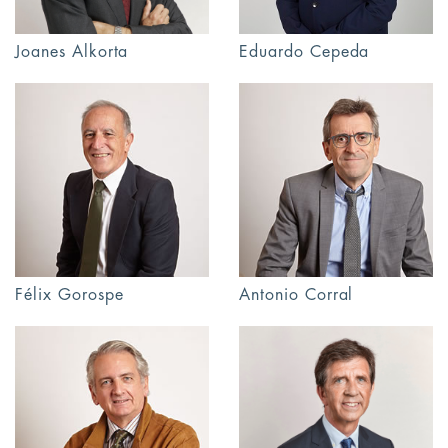
Joanes Alkorta
Eduardo Cepeda
Félix Gorospe
Antonio Corral