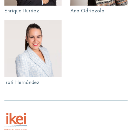
Enrique Iturrioz
Ane Odriozola
Irati Hernández