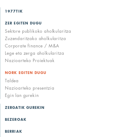
1977TIK
ZER EGITEN DUGU
Sektore publikoko aholkularitza
Zuzendaritzako aholkularitza
Corporate finance / M&A
Lege eta zerga aholkularitza
Nazioarteko Proiektuak
NORK EGITEN DUGU
Taldea
Nazioarteko presentzia
Egin lan gurekin
ZERGATIK GUREKIN
BEZEROAK
BERRIAK