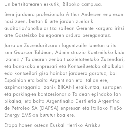
Unibertsitatearen eskutik, Bilboko campusa.
Bere jarduera profesionala Arthur Andersen enpresan
hasi zuen, bertan 8 urte jardun zuelarik
auditoria/aholkularitza sailean Gerente kargura iritsi
arte Gasteizko bulegoaren ardura bereganatuz.
Jarraian Zuzendaritzaren laguntzaile lanetan aritu
zen Guascor Taldean, Administrazio Kontseiluko kide
izanez / Taldearen zenbait sozietateetako Zuzendari,
eta banakako enpresari eta Kontseiluetako aholkulari
edo kontseilari gisa hainbat jarduera garatuz, bai
Espainian eta baita Argentinan eta Italian ere,
azpimarragarria izanik BIKANI eraikuntza, sustapen
eta parking-en kontzesionario Taldean egindako lan
bikaina, eta baita Argentinako Destileria Argentina
de Petroleo SA (DAPSA) enpresan eta Italiako FinSo
Energy EMS-an buruturikoa ere.
Etapa honen ostean Euskal Herriko Arrisku