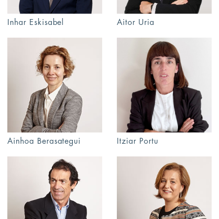
Inhar Eskisabel
Aitor Uria
Itziar Portu
Ainhoa Berasategui