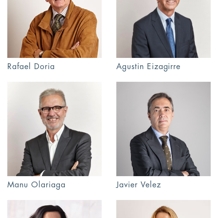
Rafael Doria
Agustin Eizagirre
Manu Olariaga
Javier Velez