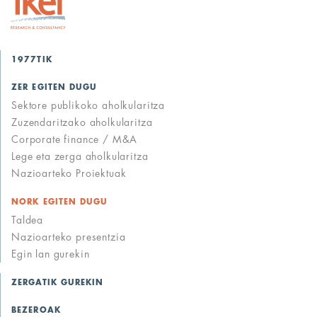
1977TIK
ZER EGITEN DUGU
Sektore publikoko aholkularitza
Zuzendaritzako aholkularitza
Corporate finance / M&A
Lege eta zerga aholkularitza
Nazioarteko Proiektuak
NORK EGITEN DUGU
Taldea
Nazioarteko presentzia
Egin lan gurekin
ZERGATIK GUREKIN
BEZEROAK