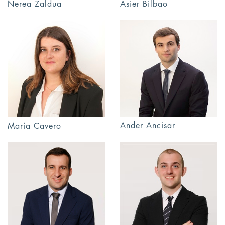
Nerea Zaldua
Asier Bilbao
Ander Ancisar
María Cavero