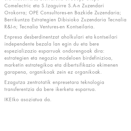
Comelectric eta S.Izaguirre S.A-n Zuzendari
Orokorra; OPE Consultores-en Bazkide Zuzendaria;
Berrikuntza Estrategien Dibisioko Zuzendaria Tecnalia
R&I-n; Tecnalia Ventures-en Kontseilaria.
Enpresa desberdinentzat aholkulari eta kontseilari
independente bezala lan egin du eta bere
espezializazio esparruak ondorengoak dira:
estrategien eta negozio modeloen birdefinizioa,
marketin estrategikoa eta dibertsifikazio ekimenen
garapena, organikoak zein ez organikoak.
Ezagutza zentrotatik enpresetara teknologia
transferentzia da bere ikerketa esparrua.
IKEIko asoziatua da.