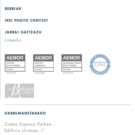
BERRIAK
IKEI PHOTO CONTEST
JARRAI GAITZAZU
Linkedin
HARREMANETARAKO
Zuatzu Enpresa Parkea
Edificio Urumea, 1º