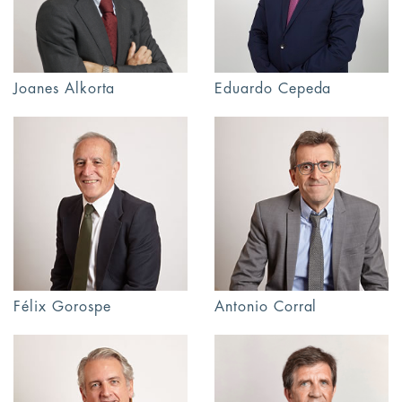
Joanes Alkorta
Eduardo Cepeda
Félix Gorospe
Antonio Corral