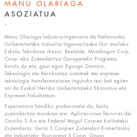
MANU OLARIAGA
ASOZIATUA
Manu Olariaga Industria-Ingeniaria da Nafarroako
Unibertsitateko Industria Ingeniaritzako Goi mailako
Eskola Teknikoan ikasia. Bestalde, Mondragon Corp,
Coop.-eko Zuzendaritza Garapeneko Programa
burutu du eta, gaur egun Egungo Zientzia,
Teknologia eta Berrikuntza sistemak eta enpresei
teknologia transferentziaren inguruko tesi bat egiten
ari da Euskal Herriko Unibertsitateko Ekonomia eta
Enpresen Fakultatean.
Esperientzia handiko profesionala da, baita
zuzendaritza munduan ere: Aplicaciones Técnicas del
Caucho S.A-n eta Federal Mogul Corp-en Kalitateko
Zuzendaria; Guría S.Coop-en Zuzendari Komertziala
eta Industriala; Biurrarena S.Coop, Grupo