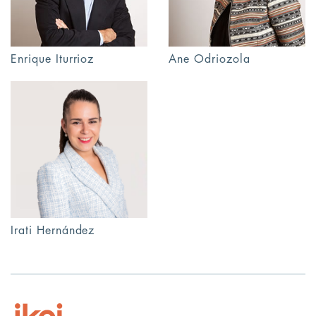
Enrique Iturrioz
Ane Odriozola
Irati Hernández