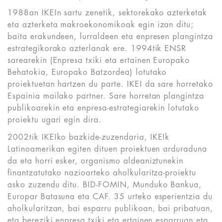
1988an IKEIn sartu zenetik, sektorekako azterketak
eta azterketa makroekonomikoak egin izan ditu;
baita erakundeen, lurraldeen eta enpresen plangintza
estrategikorako azterlanak ere. 1994tik ENSR
sarearekin (Enpresa txiki eta ertainen Europako
Behatokia, Europako Batzordea) lotutako
proiektuetan hartzen du parte. IKEI da sare horretako
Espainia mailako partner. Sare horretan plangintza
publikoarekin eta enpresa-estrategiarekin lotutako
proiektu ugari egin dira.
2002tik IKEIko bazkide-zuzendaria, IKEIk
Latinoamerikan egiten dituen proiektuen arduraduna
da eta horri esker, organismo aldeaniztunekin
finantzatutako nazioarteko aholkularitza-proiektu
asko zuzendu ditu. BID-FOMIN, Munduko Bankua,
Europar Batasuna eta CAF. 35 urteko esperientzia du
aholkularitzan, bai esparru publikoan, bai pribatuan,
eta bereziki enpresa txiki eta ertainen esparruan eta