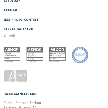
BEZEROAK
BERRIAK
IKEI PHOTO CONTEST
JARRAI GAITZAZU
Linkedin
HARREMANETARAKO
Zuatzu Enpresa Parkea
Edificio Urumea, 1º