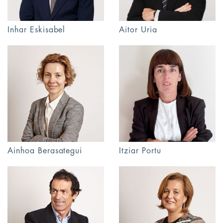
Inhar Eskisabel
Aitor Uria
Itziar Portu
Ainhoa Berasategui