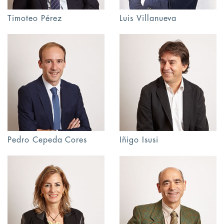
Timoteo Pérez
Luis Villanueva
Pedro Cepeda Cores
Iñigo Isusi