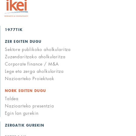
1977TIK
ZER EGITEN DUGU
Sektore publikoko aholkularitza
Zuzendaritzako aholkularitza
Corporate finance / M&A
Lege eta zerga aholkularitza
Nazioarteko Proiektuak
NORK EGITEN DUGU
Taldea
Nazioarteko presentzia
Egin lan gurekin
ZERGATIK GUREKIN