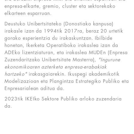
enpresa-elkarte, gremio, cluster eta sektorekako
elkarteen esparruan.
Deustuko Unibertsitateko (Donostiako kanpusa)
irakasle izan da 1994tik 2017ra, beraz 20 urtetik
gorako esperientzia du irakaskuntzan. Ibilbide
honetan, Ikerketa Operatiboko irakaslea izan da
ADEko lizentziaturan, eta irakaslea MUDEn (Enpresa
Zuzendaritzako Unibertsitate Masterra),
"Ingurune
ekonomikoaren azterketa enpresa-erabakiak
hartzeko"
irakasgaiarekin. Ikuspegi akademikotik
Modelizazioan eta Plangintza Estrategiko Publiko eta
Enpresarialean aditua da.
2023tik IKEIko Sektore Publiko arloko zuzendaria
da.