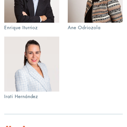
Enrique Iturrioz
Ane Odriozola
Irati Hernández