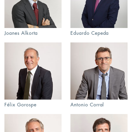
Joanes Alkorta
Eduardo Cepeda
Félix Gorospe
Antonio Corral