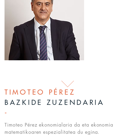
TIMOTEO PÉREZ
BAZKIDE ZUZENDARIA
Timoteo Pérez ekonomialaria da eta ekonomia
matematikoaren espezialitatea du egina.