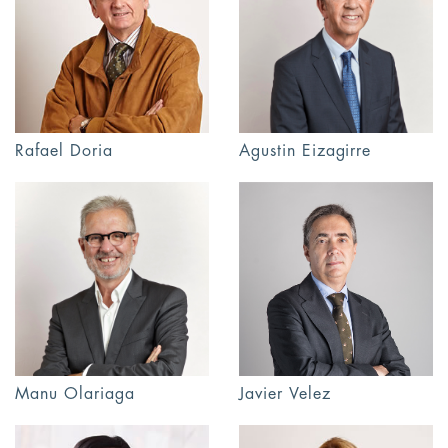
Rafael Doria
Agustin Eizagirre
Manu Olariaga
Javier Velez