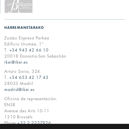
HARREMANETARAKO
Zuatzu Enpresa Parkea
Edificio Urumea, 1º
T.
+34 943 42 66 10
20018 Donostia-San Sebastián
ikei@ikei.es
Arturo Soria, 324
T.
+34 653 42 17 43
28033 Madril
madrid@ikei.es
Oficina de representación:
ENSR
Avenue des Arts 10-11
1210 Brussels
Phone
+32 2 2237926