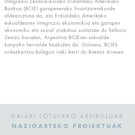
Integrazio Ekonomikorako Erdialdeko Amerikako
Bankua (BCIE) garapenerako finantza-erakunde
aldeaniztuna da, eta Erdialdeko Amerikako
eskualdearen integrazio ekonomikoa eta garapen
ekonomiko eta sozial orekatua sustatzea du helburu.
Zentzu horretan, Argentina BCIEren eskualde
kanpoko herrialde bazkidea da. Gainera, BCIEk
ordezkaritza bulegoa ireki berri du Buenos Airesen.
GAIARI LOTUTAKO ARTIKULUAK
NAZIOARTEKO PROIEKTUAK