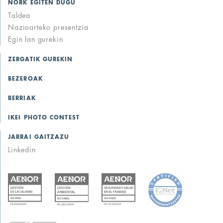
NORK EGITEN DUGU
Taldea
Nazioarteko presentzia
Egin lan gurekin
ZERGATIK GUREKIN
BEZEROAK
BERRIAK
IKEI PHOTO CONTEST
JARRAI GAITZAZU
Linkedin