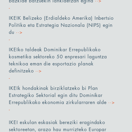
bazkide batzuekin lankidetzan egina
··>
IKEIK Belizeko (Erdialdeko Amerika) Inbertsio
Politika eta Estrategia Nazionala (NIPS) egin
du
··>
IKEIko taldeak Dominikar Errepublikako
kosmetika sektoreko 50 enpresari laguntza
teknikoa eman die esportazio planak
definitzeko
··>
IKEIk hondakinak birziklatzeko bi Plan
Estrategiko Sektorial egin ditu Dominikar
Errepublikako ekonomia zirkularraren alde
··>
IKEI eskulan eskasiak bereziki eragindako
sektoreetan, arazo hau murrizteko Europar