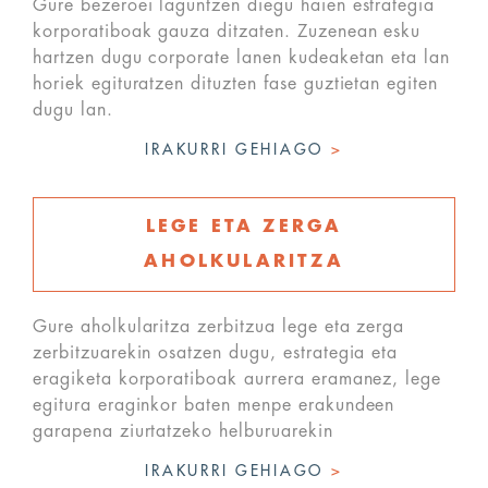
Gure bezeroei laguntzen diegu haien estrategia
korporatiboak gauza ditzaten. Zuzenean esku
hartzen dugu corporate lanen kudeaketan eta lan
horiek egituratzen dituzten fase guztietan egiten
dugu lan.
IRAKURRI GEHIAGO
>
LEGE ETA ZERGA
AHOLKULARITZA
Gure aholkularitza zerbitzua lege eta zerga
zerbitzuarekin osatzen dugu, estrategia eta
eragiketa korporatiboak aurrera eramanez, lege
egitura eraginkor baten menpe erakundeen
garapena ziurtatzeko helburuarekin
IRAKURRI GEHIAGO
>