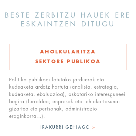
BESTE ZERBITZU HAUEK ERE
ESKAINTZEN DITUGU
AHOLKULARITZA
SEKTORE PUBLIKOA
Politika publikoei lotutako jarduerak eta
kudeaketa ardatz hartuta (analisia, estrategia,
kudeaketa, ebaluazioa), askotariko interesguneei
begira (lurraldea; enpresak eta lehiakortasuna;
gizartea eta pertsonak, administrazio
eraginkorra...).
IRAKURRI GEHIAGO
>