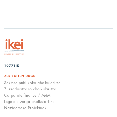
1977TIK
ZER EGITEN DUGU
Sektore publikoko aholkularitza
Zuzendaritzako aholkularitza
Corporate finance / M&A
Lege eta zerga aholkularitza
Nazioarteko Proiektuak