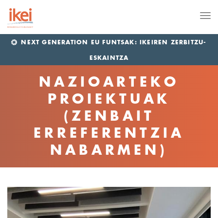
Me
NEXT GENERATION EU FUNTSAK: IKEIREN ZERBITZU-
ESKAINTZA
NAZIOARTEKO
PROIEKTUAK
(ZENBAIT
ERREFERENTZIA
NABARMEN)