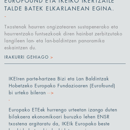
EUROFOUND ETA IKEIKO IKERTZAILE
TALDE BATEK ELKARLANEAN EGINA.
Txostenak haurren ongizatearen sustapenerako eta
haurrentzako funtsezkoak diren hainbat zerbitzutako
langileen lan- eta lan-baldintzen panoramika
eskaintzen du.
IRAKURRI GEHIAGO
>
IKEIren parte-hartzea Bizi eta Lan Baldintzak
Hobetzeko Europako Fundazioaren (Eurofound)
bi urteko bileran
··>
Europako ETEek hurrengo urteetan izango duten
bilakaera ekonomikoari buruzko lehen ENSR
txostena argitaratu da, IKEIk Europako beste