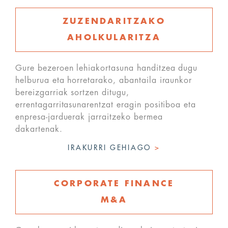
ZUZENDARITZAKO
AHOLKULARITZA
Gure bezeroen lehiakortasuna handitzea dugu
helburua eta horretarako, abantaila iraunkor
bereizgarriak sortzen ditugu,
errentagarritasunarentzat eragin positiboa eta
enpresa-jarduerak jarraitzeko bermea
dakartenak.
IRAKURRI GEHIAGO
>
CORPORATE FINANCE
M&A