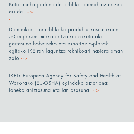
Batasuneko jardunbide publiko onenak aztertzen
ari da
··>
Dominikar Errepublikako produktu kosmetikoen
50 enpresen merkataritza-kudeaketarako
gaitasuna hobetzeko eta esportazio-planak
egiteko IKEIren laguntza teknikoari hasiera eman
zaio
··>
IKEIk European Agency for Safety and Health at
Work-rako (EU-OSHA) egindako azterlana:
laneko aniztasuna eta lan osasuna
··>