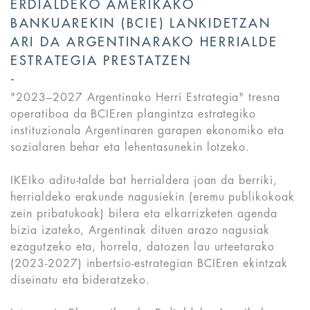
ERDIALDEKO AMERIKAKO
BANKUAREKIN (BCIE) LANKIDETZAN
ARI DA ARGENTINARAKO HERRIALDE
ESTRATEGIA PRESTATZEN
"2023–2027 Argentinako Herri Estrategia" tresna
operatiboa da BCIEren plangintza estrategiko
instituzionala Argentinaren garapen ekonomiko eta
sozialaren behar eta lehentasunekin lotzeko.
IKEIko aditu-talde bat herrialdera joan da berriki,
herrialdeko erakunde nagusiekin (eremu publikokoak
zein pribatukoak) bilera eta elkarrizketen agenda
bizia izateko, Argentinak dituen arazo nagusiak
ezagutzeko eta, horrela, datozen lau urteetarako
(2023-2027) inbertsio-estrategian BCIEren ekintzak
diseinatu eta bideratzeko.