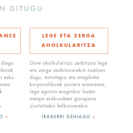
EN DITUGU
NANCE
LEGE ETA ZERGA
AHOLKULARITZA
 diegu
Gure aholkularitza zerbitzua lege
tiboak
eta zerga zerbitzuarekin osatzen
n esku
dugu, estrategia eta eragiketa
lanen
korporatiboak aurrera eramanez,
k
lege egitura eraginkor baten
menpe erakundeen garapena
n.
ziurtatzeko helburuarekin
GO
>
IRAKURRI GEHIAGO
>