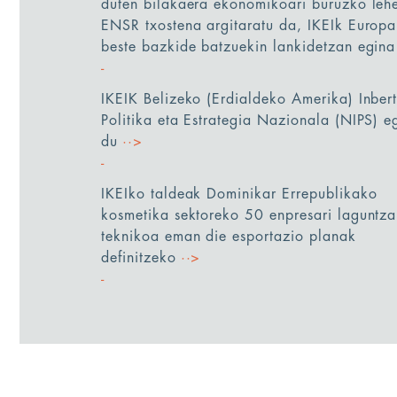
duten bilakaera ekonomikoari buruzko leh
ENSR txostena argitaratu da, IKEIk Europ
beste bazkide batzuekin lankidetzan egina
IKEIK Belizeko (Erdialdeko Amerika) Inbert
Politika eta Estrategia Nazionala (NIPS) e
du
··>
IKEIko taldeak Dominikar Errepublikako
kosmetika sektoreko 50 enpresari laguntza
teknikoa eman die esportazio planak
definitzeko
··>