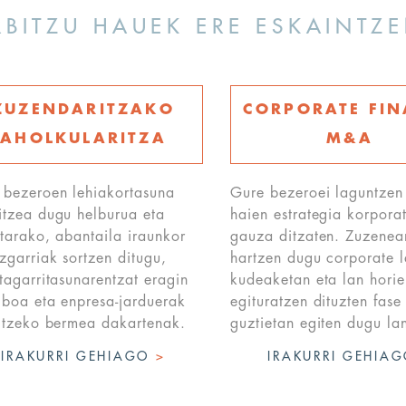
RBITZU HAUEK ERE ESKAINTZ
ZUZENDARITZAKO
CORPORATE FI
AHOLKULARITZA
M&A
 bezeroen lehiakortasuna
Gure bezeroei laguntzen
itzea dugu helburua eta
haien estrategia korpora
tarako, abantaila iraunkor
gauza ditzaten. Zuzenea
zgarriak sortzen ditugu,
hartzen dugu corporate 
tagarritasunarentzat eragin
kudeaketan eta lan horie
iboa eta enpresa-jarduerak
egituratzen dituzten fase
aitzeko bermea dakartenak.
guztietan egiten dugu la
IRAKURRI GEHIAGO
>
IRAKURRI GEHIA