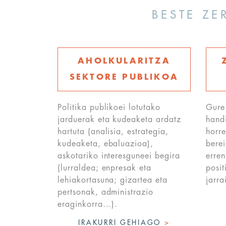
BESTE ZE
AHOLKULARITZA
SEKTORE PUBLIKOA
Politika publikoei lotutako
Gure
jarduerak eta kudeaketa ardatz
hand
hartuta (analisia, estrategia,
horre
kudeaketa, ebaluazioa),
berei
askotariko interesguneei begira
erren
(lurraldea; enpresak eta
posit
lehiakortasuna; gizartea eta
jarr
pertsonak, administrazio
eraginkorra...).
IRAKURRI GEHIAGO
>