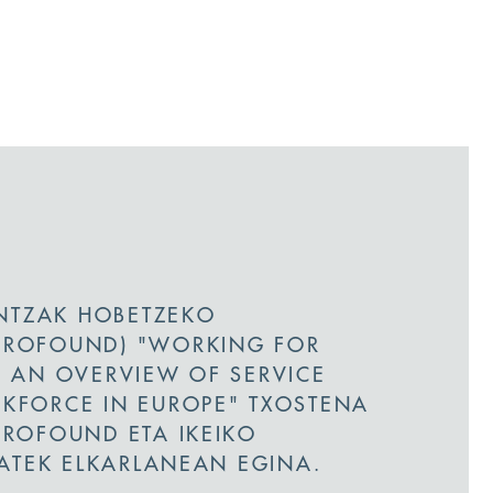
INTZAK HOBETZEKO
UROFOUND) "WORKING FOR
: AN OVERVIEW OF SERVICE
KFORCE IN EUROPE" TXOSTENA
UROFOUND ETA IKEIKO
BATEK ELKARLANEAN EGINA.