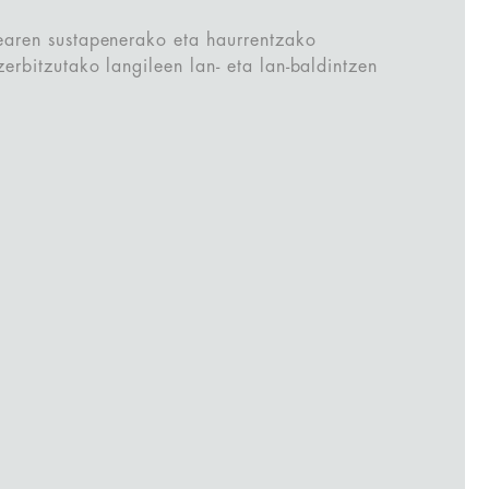
earen sustapenerako eta haurrentzako
erbitzutako langileen lan- eta lan-baldintzen
.