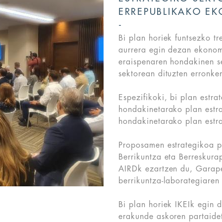
ERREPUBLIKAKO EK
Bi plan horiek funtsezko t
aurrera egin dezan ekonomi
eraispenaren hondakinen se
sektorean dituzten erronke
Espezifikoki, bi plan estra
hondakinetarako plan estra
hondakinetarako plan estr
Proposamen estrategikoa p
Berrikuntza eta Berreskur
AIRDk ezartzen du, Garape
berrikuntza-laborategiaren
Bi plan horiek IKEIk egin d
erakunde askoren partaide