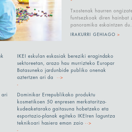
Txostenak haurren ongizat
funtsezkoak diren hainbat z
panoramika eskaintzen du
IRAKURRI GEHIAGO
>
ak
IKEI eskulan eskasiak bereziki eragindako
sektoreetan, arazo hau murrizteko Europar
Batasuneko jardunbide publiko onenak
aztertzen ari da
··>
 ari
Dominikar Errepublikako produktu
kosmetikoen 50 enpresen merkataritza-
kudeaketarako gaitasuna hobetzeko eta
esportazio-planak egiteko IKEIren laguntza
teknikoari hasiera eman zaio
··>