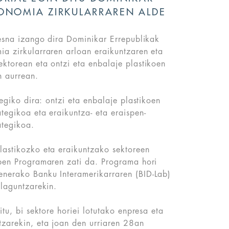
ONOMIA ZIRKULARRAREN ALDE
resna izango dira Dominikar Errepublikak
a zirkularraren arloan eraikuntzaren eta
ktorean eta ontzi eta enbalaje plastikoen
n aurrean.
tegiko dira: ontzi eta enbalaje plastikoen
tegikoa eta eraikuntza- eta eraispen-
ategikoa.
lastikozko eta eraikuntzako sektoreen
apen Programaren zati da. Programa hori
nerako Banku Interamerikarraren (BID-Lab)
 laguntzarekin.
itu, bi sektore horiei lotutako enpresa eta
tzarekin, eta joan den urriaren 28an