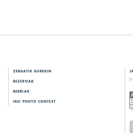
ZERGATIK GUREKIN
J
L
BEZEROAK
BERRIAK
IKEI PHOTO CONTEST