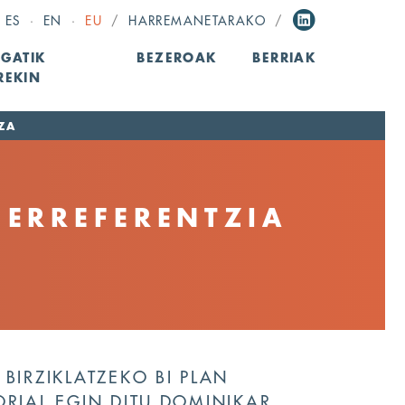
ES
·
EN
·
EU
/
HARREMANETARAKO
/
GATIK
BEZEROAK
BERRIAK
REKIN
ZA
 ERREFERENTZIA
BIRZIKLATZEKO BI PLAN
ORIAL EGIN DITU DOMINIKAR