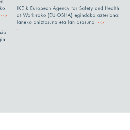
en
ako
IKEIk European Agency for Safety and Health
··>
at Work-rako (EU-OSHA) egindako azterlana:
laneko aniztasuna eta lan osasuna
··>
sio
gin