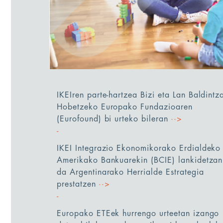
IKEIren parte-hartzea Bizi eta Lan Baldintz
Hobetzeko Europako Fundazioaren
(Eurofound) bi urteko bileran
··>
IKEI Integrazio Ekonomikorako Erdialdeko
Amerikako Bankuarekin (BCIE) lankidetzan
da Argentinarako Herrialde Estrategia
prestatzen
··>
Europako ETEek hurrengo urteetan izango