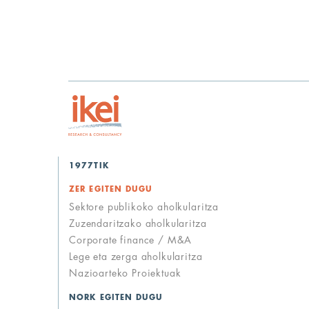
1977TIK
ZER EGITEN DUGU
Sektore publikoko aholkularitza
Zuzendaritzako aholkularitza
Corporate finance / M&A
Lege eta zerga aholkularitza
Nazioarteko Proiektuak
NORK EGITEN DUGU