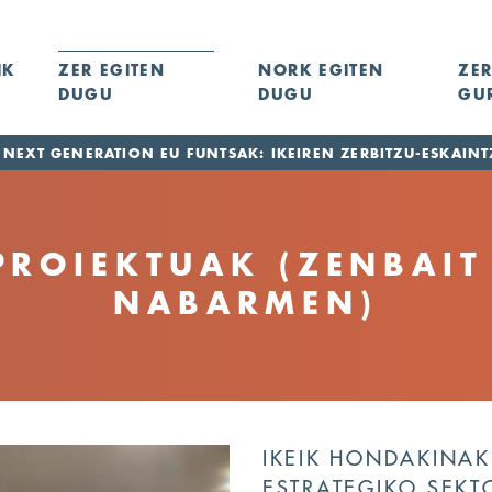
IK
ZER EGITEN
NORK EGITEN
ZER
DUGU
DUGU
GU
NEXT GENERATION EU FUNTSAK: IKEIREN ZERBITZU-ESKAINT
ROIEKTUAK (ZENBAIT
NABARMEN)
IKEIK HONDAKINAK 
ESTRATEGIKO SEKT