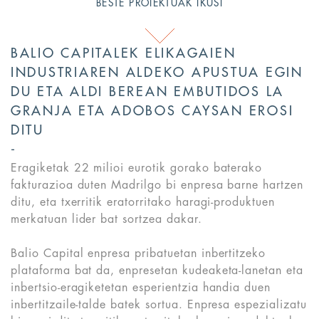
BESTE PROIEKTUAK IKUSI
BALIO CAPITALEK ELIKAGAIEN
INDUSTRIAREN ALDEKO APUSTUA EGIN
DU ETA ALDI BEREAN EMBUTIDOS LA
GRANJA ETA ADOBOS CAYSAN EROSI
DITU
Eragiketak 22 milioi eurotik gorako baterako
fakturazioa duten Madrilgo bi enpresa barne hartzen
ditu, eta txerritik eratorritako haragi-produktuen
merkatuan lider bat sortzea dakar.
Balio Capital enpresa pribatuetan inbertitzeko
plataforma bat da, enpresetan kudeaketa-lanetan eta
inbertsio-eragiketetan esperientzia handia duen
inbertitzaile-talde batek sortua. Enpresa espezializatu