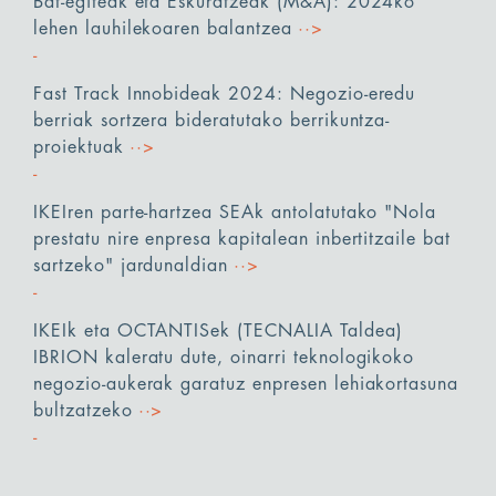
Bat-egiteak eta Eskuratzeak (M&A): 2024ko
lehen lauhilekoaren balantzea
··>
Fast Track Innobideak 2024: Negozio-eredu
berriak sortzera bideratutako berrikuntza-
proiektuak
··>
IKEIren parte-hartzea SEAk antolatutako "Nola
prestatu nire enpresa kapitalean inbertitzaile bat
sartzeko" jardunaldian
··>
IKEIk eta OCTANTISek (TECNALIA Taldea)
IBRION kaleratu dute, oinarri teknologikoko
negozio-aukerak garatuz enpresen lehiakortasuna
bultzatzeko
··>