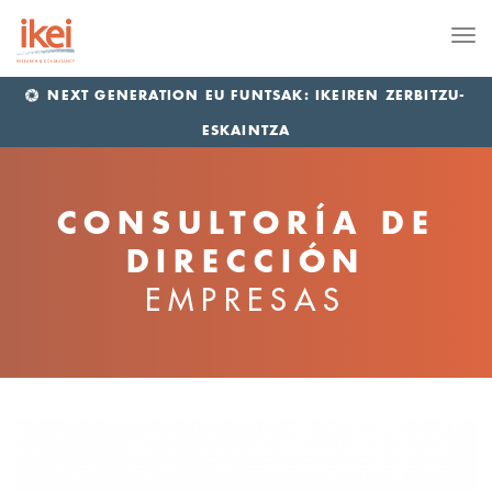
Me
NEXT GENERATION EU FUNTSAK: IKEIREN ZERBITZU-
ESKAINTZA
CONSULTORÍA DE
DIRECCIÓN
EMPRESAS