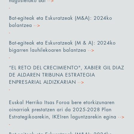
nagusietako bat
··>
Bat-egiteak eta Eskuratzeak (M&A): 2024ko
balantzea
··>
Bat-egiteak eta Eskuratzeak (M & A): 2024ko
bigarren lauhilekoaren balantzea
··>
“EL RETO DEL CRECIMIENTO", XABIER GIL DIAZ
DE ALDAREN TRIBUNA ESTRATEGIA
ENPRESARIAL ALDIZKARIAN
··>
Euskal Herriko Itsas Foroa bere etorkizunaren
oinarriak prestatzen ari da 2025-2028 Plan
Estrategikoarekin, IKEIren laguntzarekin egina
··>