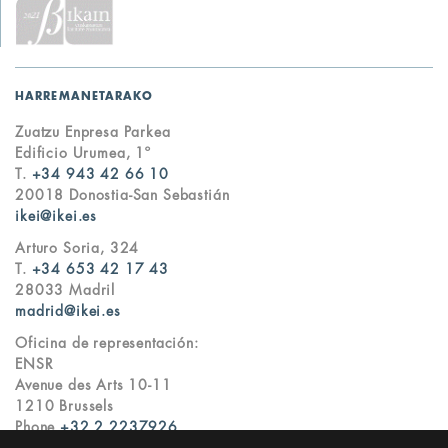
HARREMANETARAKO
Zuatzu Enpresa Parkea
Edificio Urumea, 1º
T.
+34 943 42 66 10
20018 Donostia-San Sebastián
ikei@ikei.es
Arturo Soria, 324
T.
+34 653 42 17 43
28033 Madril
madrid@ikei.es
Oficina de representación:
ENSR
Avenue des Arts 10-11
1210 Brussels
Phone
+32 2 2237926
ikei@ikei.es