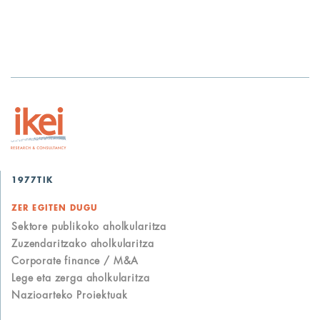
1977TIK
ZER EGITEN DUGU
Sektore publikoko aholkularitza
Zuzendaritzako aholkularitza
Corporate finance / M&A
Lege eta zerga aholkularitza
Nazioarteko Proiektuak