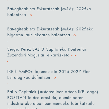
Bat-egiteak eta Eskuratzeak (M&A): 2025ko
balantzea
··>
Bat-egiteak eta Eskuratzeak (M&A): 2025eko
bigarren lauhilekoaren balantzea
··>
Sergio Pérez BALIO Capitaleko Kontseilari
Zuzendari Nagusiari elkarrizketa
··>
IKEIk AMPOri lagundu dio 2025-2027 Plan
Estrategikoa definitzen
··>
Balio Capitalek (sustatzaileen artean IKEI dago)
BOSTLAN Taldea erosi du, aluminioaren
industriarako aleanteen munduko fabrikatzaile