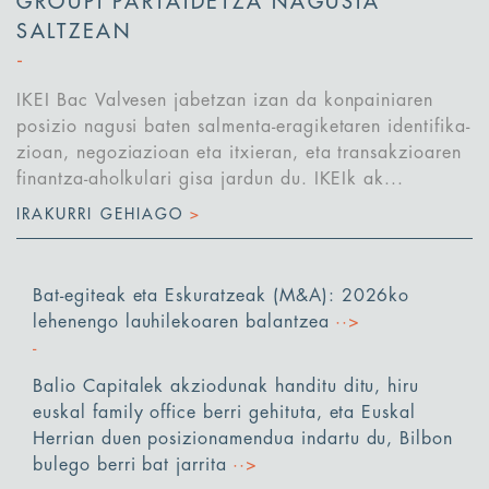
GROUPI PARTAIDETZA NAGUSIA
SALTZEAN
IKEI Bac Valvesen jabetzan izan da konpainiaren
posizio nagusi baten salmenta-eragiketaren identifika-
zioan, negoziazioan eta itxieran, eta transakzioaren
finantza-aholkulari gisa jardun du. IKEIk ak...
IRAKURRI GEHIAGO
>
Bat-egiteak eta Eskuratzeak (M&A): 2026ko
lehenengo lauhilekoaren balantzea
··>
Balio Capitalek akziodunak handitu ditu, hiru
euskal family office berri gehituta, eta Euskal
Herrian duen posizionamendua indartu du, Bilbon
bulego berri bat jarrita
··>