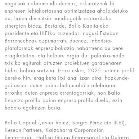
nagusiak nabarmendu duenez, eskuratzeak bi
enpresen lehiakortasuna optimizatzea ahalbidetuko
du, haien dimentsio handiagotik eratorritako
sinergien bidez. Bestalde, Balio Kapitaleko
presidente eta IKEIko zuzendari nagusi Esteban
Barrenecheak azpimarratu duenez, inbertsio-
plataformak enpresa-bokazio nabarmena du bere
eragiketetan, eta helburu argia du: palanka-maila
txikiko egiturak dituzten proiektuen garapenaren
bidez balioa sortzea. Horri esker, 2025. urtean profil
bereko hiru eragiketa itxi ahal izan dira: hazkunde-
gaitasuna duten baina belaunaldi-erreleboaren
erronka duten enpresa errentagarriak, non Balio,
finantza-profila baino enpresa-profila duela, ezin
hobeto egokitzen baita.
Balio Capital (Javier Vélez, Sergio Pérez eta IKEI),
Kereon Partners, Kaizaharra Corporación
Empresarial, Holfisa Grupo Empresarial eta Dularra