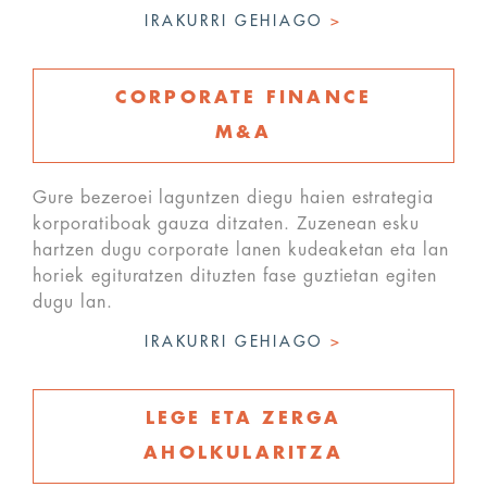
IRAKURRI GEHIAGO
>
CORPORATE FINANCE
M&A
Gure bezeroei laguntzen diegu haien estrategia
korporatiboak gauza ditzaten. Zuzenean esku
hartzen dugu corporate lanen kudeaketan eta lan
horiek egituratzen dituzten fase guztietan egiten
dugu lan.
IRAKURRI GEHIAGO
>
LEGE ETA ZERGA
AHOLKULARITZA