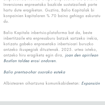
Inversiones enpresetako bazkide sustatzaileek parte
hartu dute eragiketan. Guztira, Balio Kapitalak bi
konpainien kapitalaren % 70 baino gehiago eskuratu
du.
Balio Kapitala inbertsio-plataforma bat da, beste
inbertitzaile eta enpresaburu batzuk sartzeko irekia,
kotizatu gabeko enpresetako inbertsioari buruzko
antzeko ikuspegiak dituztenak. 2025. urtea ixteko,
antzeko hiru eragiketa egin dira,
joan den apirilean
Bostlan taldea erosi ondoren
.
Balio prentsa-ohar osorako esteka
Albistearen oihartzuna komunikabideetan:
Expansión