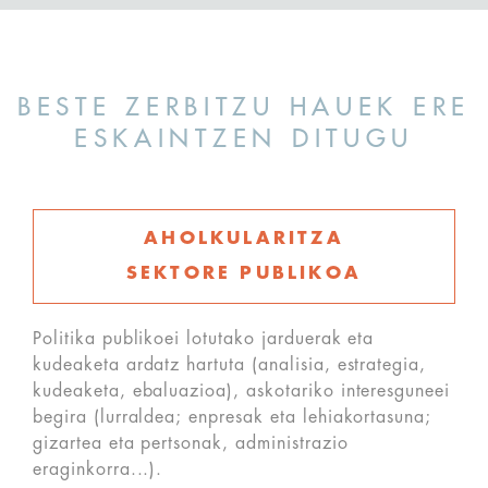
BESTE ZERBITZU HAUEK ERE
ESKAINTZEN DITUGU
AHOLKULARITZA
SEKTORE PUBLIKOA
Politika publikoei lotutako jarduerak eta
kudeaketa ardatz hartuta (analisia, estrategia,
kudeaketa, ebaluazioa), askotariko interesguneei
begira (lurraldea; enpresak eta lehiakortasuna;
gizartea eta pertsonak, administrazio
eraginkorra...).