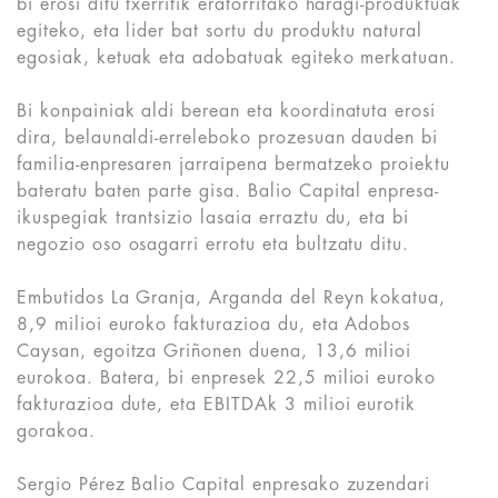
bi erosi ditu txerritik eratorritako haragi-produktuak
egiteko, eta lider bat sortu du produktu natural
egosiak, ketuak eta adobatuak egiteko merkatuan.
Bi konpainiak aldi berean eta koordinatuta erosi
dira, belaunaldi-erreleboko prozesuan dauden bi
familia-enpresaren jarraipena bermatzeko proiektu
bateratu baten parte gisa. Balio Capital enpresa-
ikuspegiak trantsizio lasaia erraztu du, eta bi
negozio oso osagarri errotu eta bultzatu ditu.
Embutidos La Granja, Arganda del Reyn kokatua,
8,9 milioi euroko fakturazioa du, eta Adobos
Caysan, egoitza Griñonen duena, 13,6 milioi
eurokoa. Batera, bi enpresek 22,5 milioi euroko
fakturazioa dute, eta EBITDAk 3 milioi eurotik
gorakoa.
Sergio Pérez Balio Capital enpresako zuzendari