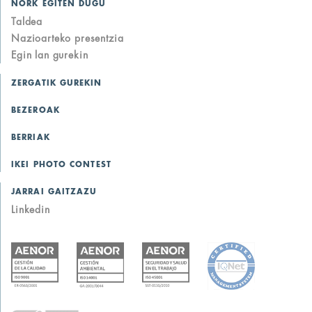
NORK EGITEN DUGU
Taldea
Nazioarteko presentzia
Egin lan gurekin
ZERGATIK GUREKIN
BEZEROAK
BERRIAK
IKEI PHOTO CONTEST
JARRAI GAITZAZU
Linkedin