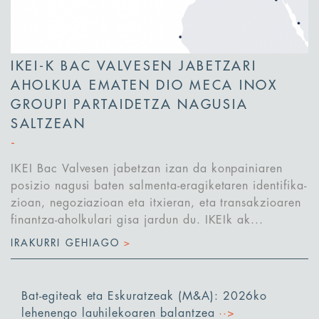
IKEI-K BAC VALVESEN JABETZARI
AHOLKUA EMATEN DIO MECA INOX
GROUPI PARTAIDETZA NAGUSIA
SALTZEAN
IKEI Bac Valvesen jabetzan izan da konpainiaren
posizio nagusi baten salmenta-eragiketaren identifika-
zioan, negoziazioan eta itxieran, eta transakzioaren
finantza-aholkulari gisa jardun du. IKEIk ak...
IRAKURRI GEHIAGO
>
Bat-egiteak eta Eskuratzeak (M&A): 2026ko
lehenengo lauhilekoaren balantzea
··>