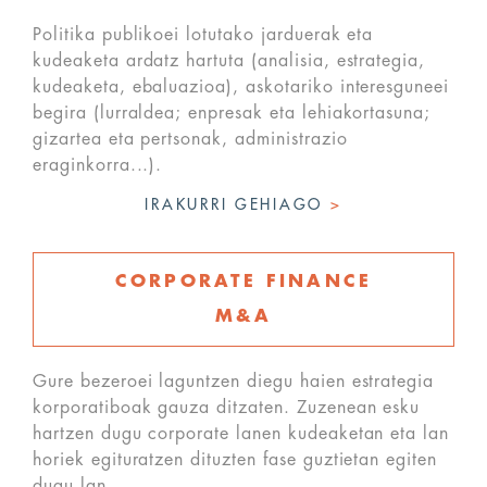
Politika publikoei lotutako jarduerak eta
kudeaketa ardatz hartuta (analisia, estrategia,
kudeaketa, ebaluazioa), askotariko interesguneei
begira (lurraldea; enpresak eta lehiakortasuna;
gizartea eta pertsonak, administrazio
eraginkorra...).
IRAKURRI GEHIAGO
>
CORPORATE FINANCE
M&A
Gure bezeroei laguntzen diegu haien estrategia
korporatiboak gauza ditzaten. Zuzenean esku
hartzen dugu corporate lanen kudeaketan eta lan
horiek egituratzen dituzten fase guztietan egiten
dugu lan.