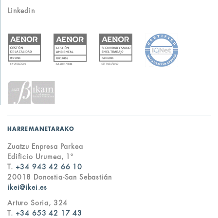
Linkedin
HARREMANETARAKO
Zuatzu Enpresa Parkea
Edificio Urumea, 1º
T.
+34 943 42 66 10
20018 Donostia-San Sebastián
ikei@ikei.es
Arturo Soria, 324
T.
+34 653 42 17 43