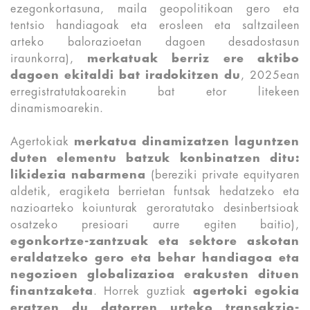
ezegonkortasuna, maila geopolitikoan gero eta
tentsio handiagoak eta erosleen eta saltzaileen
arteko balorazioetan dagoen desadostasun
iraunkorra),
merkatuak berriz ere aktibo
dagoen ekitaldi bat iradokitzen du
, 2025ean
erregistratutakoarekin bat etor litekeen
dinamismoarekin.
Agertokiak
merkatua dinamizatzen laguntzen
duten elementu batzuk konbinatzen ditu:
likidezia nabarmena
(bereziki private equityaren
aldetik, eragiketa berrietan funtsak hedatzeko eta
nazioarteko koiunturak geroratutako desinbertsioak
osatzeko presioari aurre egiten baitio),
egonkortze-zantzuak eta sektore askotan
eraldatzeko gero eta behar handiagoa eta
negozioen globalizazioa erakusten dituen
finantzaketa
. Horrek guztiak
agertoki egokia
eratzen du datorren urteko transakzio-