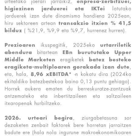
urteetako joerari jarraikiz,
enpresa-zerbitzuei,
higiezinen jarduerei eta IKTei
lotutako
jarduerek izan dute dinamismo handiena 2025ean,
hiru sektoreen artean
transakzio itxien % 41,5
bilduz
( %21,9, %9,9 eta %9,7, hurrenez hurren).
Prezioaren
ikuspegitik, 2025eko
urtarriletik
abendura
bitartean
EBn burututako Upper
Middle Marketen
eragiketek
batez besteko
eragiketa-multiploaren gorakada izan dute
,
eta, hala,
8,96 xEBITDA*
-n kokatu dira (2024ko
ekitaldiko batezbestekoa baino 0,13 puntu gehiago).
Horrek aukera ematen du berreskuratze-zantzuak
antzemateko eta inbertitzaileen eta saltzaileen
itxaropenak hurbiltzeko.
2026. urteari begira
, ziurgabetasuna sor
dezaketen zenbait faktorek bere horretan jarraitzen
badute ere (hala nola ingurune makroekonomikoaren