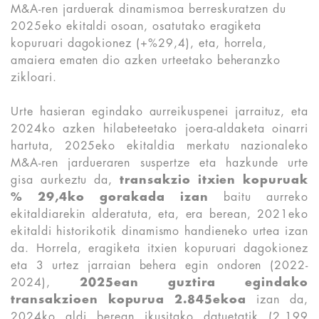
M&A-ren jarduerak dinamismoa berreskuratzen du
2025eko ekitaldi osoan, osatutako eragiketa
kopuruari dagokionez (+%29,4), eta, horrela,
amaiera ematen dio azken urteetako beheranzko
zikloari.
Urte hasieran egindako aurreikuspenei jarraituz, eta
2024ko azken hilabeteetako joera-aldaketa oinarri
hartuta, 2025eko ekitaldia merkatu nazionaleko
M&A-ren jardueraren suspertze eta hazkunde urte
gisa aurkeztu da,
transakzio itxien kopuruak
% 29,4ko gorakada izan
baitu aurreko
ekitaldiarekin alderatuta, eta, era berean, 2021eko
ekitaldi historikotik dinamismo handieneko urtea izan
da. Horrela, eragiketa itxien kopuruari dagokionez
eta 3 urtez jarraian behera egin ondoren (2022-
2024),
2025ean guztira egindako
transakzioen kopurua 2.845ekoa
izan
da,
2024ko aldi berean ikusitako datuetatik (2.199