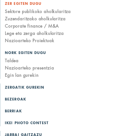
ZER EGITEN DUGU
Sektore publikoko aholkularitza
Zuzendaritzako aholkularitza
Corporate finance / M&A
Lege eta zerga aholkularitza
Nazioarteko Proiektuak
NORK EGITEN DUGU
Taldea
Nazioarteko presentzia
Egin lan gurekin
ZERGATIK GUREKIN
BEZEROAK
BERRIAK
IKEI PHOTO CONTEST
JARRAI GAITZAZU