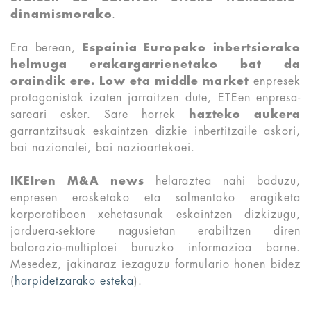
dinamismorako
.
Era berean,
Espainia Europako inbertsiorako
helmuga erakargarrienetako bat da
oraindik ere. Low eta middle market
enpresek
protagonistak izaten jarraitzen dute, ETEen enpresa-
sareari esker. Sare horrek
hazteko aukera
garrantzitsuak eskaintzen dizkie inbertitzaile askori,
bai nazionalei, bai nazioartekoei.
IKEIren M&A news
helaraztea nahi baduzu,
enpresen erosketako eta salmentako eragiketa
korporatiboen xehetasunak eskaintzen dizkizugu,
jarduera-sektore nagusietan erabiltzen diren
balorazio-multiploei buruzko informazioa barne.
Mesedez, jakinaraz iezaguzu formulario honen bidez
(
harpidetzarako esteka
).