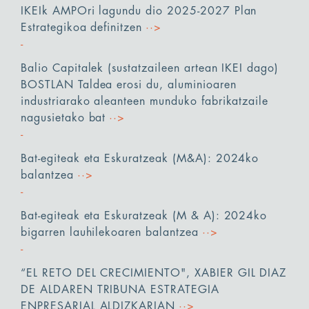
IKEIk AMPOri lagundu dio 2025-2027 Plan
Estrategikoa definitzen
··>
Balio Capitalek (sustatzaileen artean IKEI dago)
BOSTLAN Taldea erosi du, aluminioaren
industriarako aleanteen munduko fabrikatzaile
nagusietako bat
··>
Bat-egiteak eta Eskuratzeak (M&A): 2024ko
balantzea
··>
Bat-egiteak eta Eskuratzeak (M & A): 2024ko
bigarren lauhilekoaren balantzea
··>
“EL RETO DEL CRECIMIENTO", XABIER GIL DIAZ
DE ALDAREN TRIBUNA ESTRATEGIA
ENPRESARIAL ALDIZKARIAN
··>