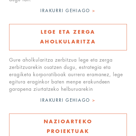
IRAKURRI GEHIAGO
>
LEGE ETA ZERGA
AHOLKULARITZA
Gure aholkularitza zerbitzua lege eta zerga
zerbitzuarekin osatzen dugu, estrategia eta
eragiketa korporatiboak aurrera eramanez, lege
egitura eraginkor baten menpe erakundeen
garapena ziurtatzeko helburuarekin
IRAKURRI GEHIAGO
>
NAZIOARTEKO
PROIEKTUAK