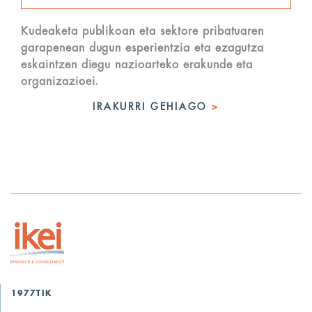
Kudeaketa publikoan eta sektore pribatuaren
garapenean dugun esperientzia eta ezagutza
eskaintzen diegu nazioarteko erakunde eta
organizazioei.
IRAKURRI GEHIAGO
>
1977TIK