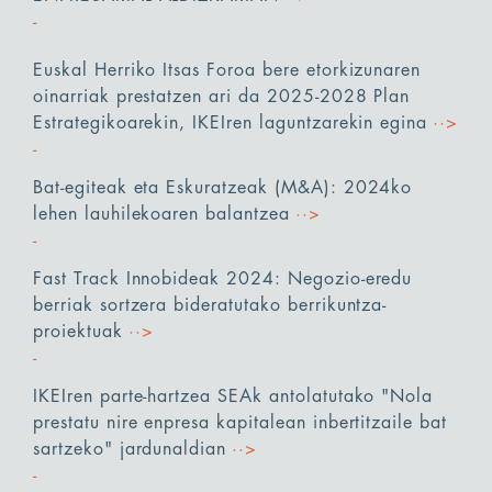
Euskal Herriko Itsas Foroa bere etorkizunaren
oinarriak prestatzen ari da 2025-2028 Plan
Estrategikoarekin, IKEIren laguntzarekin egina
··>
Bat-egiteak eta Eskuratzeak (M&A): 2024ko
lehen lauhilekoaren balantzea
··>
Fast Track Innobideak 2024: Negozio-eredu
berriak sortzera bideratutako berrikuntza-
proiektuak
··>
IKEIren parte-hartzea SEAk antolatutako "Nola
prestatu nire enpresa kapitalean inbertitzaile bat
sartzeko" jardunaldian
··>