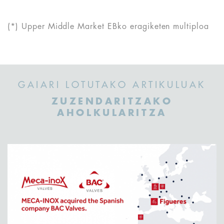
(*) Upper Middle Market EBko eragiketen multiploa
GAIARI LOTUTAKO ARTIKULUAK
ZUZENDARITZAKO
AHOLKULARITZA