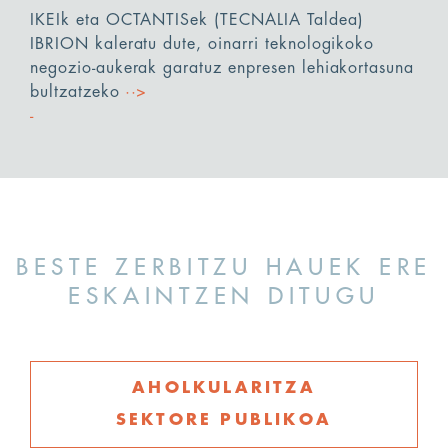
IKEIk eta OCTANTISek (TECNALIA Taldea)
IBRION kaleratu dute, oinarri teknologikoko
negozio-aukerak garatuz enpresen lehiakortasuna
bultzatzeko
··>
BESTE ZERBITZU HAUEK ERE
ESKAINTZEN DITUGU
AHOLKULARITZA
SEKTORE PUBLIKOA