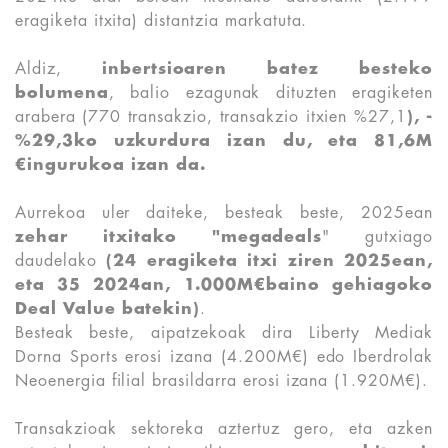
eragiketa itxita) distantzia markatuta.
Aldiz,
inbertsioaren batez besteko
bolumena
, balio ezagunak dituzten eragiketen
arabera (770 transakzio, transakzio itxien %27,1
), -
%29,3ko uzkurdura izan du, eta 81,6M
€ingurukoa izan da.
Aurrekoa uler daiteke, besteak beste, 2025ean
zehar itxitako "megadeals
" gutxiago
daudelako
(24 eragiketa itxi ziren 2025ean,
eta 35 2024an, 1.000M€baino gehiagoko
Deal Value batekin)
.
Besteak beste, aipatzekoak dira Liberty Mediak
Dorna Sports erosi izana (4.200M€) edo Iberdrolak
Neoenergia filial brasildarra erosi izana (1.920M€).
Transakzioak sektoreka aztertuz gero, eta azken