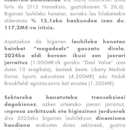
inbertsio-bolumenak
ere maila historikoki altua
lortu du (312 transakzio, guztizkoaren % 26,6).
Bigarren lauhileko honetan, aurreko lau hilabeteekin
alderatuta
% 15,1eko hazkundea izan du
,
117,2M€-ra iritsiz.
Aipatzekoa da bigarren
lauhileko honetan
hainbat “megadeals” gauzatu direla
,
2024ko aldi berean ikusi zen joerari
jarraituz
(1.000M€-tik gorako “Deal Value” izan
duten 10 eragiketa), besteak beste: Liberty Mediak
Dorna Sports eskuratzea (4.200M€) edo Nidok
Brookfieldi egoitza-zorro bat erostea (1.200M€).
Sektoreka banatutako transakzioei
dagokienez
, azken urteetako joerari jarraituz,
e
npresa zerbitzuak eta higiezinen jarduerak
dira 2025eko bigarren lauhilekoan
dinamismo
handiena
erakusten duten sektoreak, guztira