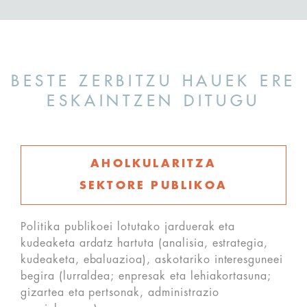
BESTE ZERBITZU HAUEK ERE
ESKAINTZEN DITUGU
AHOLKULARITZA
SEKTORE PUBLIKOA
Politika publikoei lotutako jarduerak eta
kudeaketa ardatz hartuta (analisia, estrategia,
kudeaketa, ebaluazioa), askotariko interesguneei
begira (lurraldea; enpresak eta lehiakortasuna;
gizartea eta pertsonak, administrazio