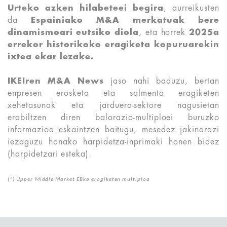
Urteko azken hilabeteei begira
, aurreikusten
da
Espainiako M&A merkatuak bere
dinamismoari eutsiko diola
, eta horrek
2025a
errekor historikoko eragiketa kopuruarekin
ixtea ekar lezake.
IKEIren M&A News
jaso nahi baduzu, bertan
enpresen erosketa eta salmenta eragiketen
xehetasunak eta jarduera-sektore nagusietan
erabiltzen diren balorazio-multiploei buruzko
informazioa eskaintzen baitugu, mesedez jakinarazi
iezaguzu honako harpidetza-inprimaki honen bidez
(harpidetzari esteka).
(*) Upper
Middle Market EBko eragiketen multiploa