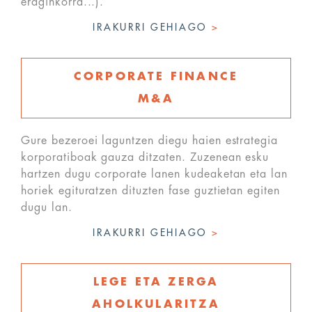
eraginkorra...).
IRAKURRI GEHIAGO
>
CORPORATE FINANCE
M&A
Gure bezeroei laguntzen diegu haien estrategia
korporatiboak gauza ditzaten. Zuzenean esku
hartzen dugu corporate lanen kudeaketan eta lan
horiek egituratzen dituzten fase guztietan egiten
dugu lan.
IRAKURRI GEHIAGO
>
LEGE ETA ZERGA
AHOLKULARITZA