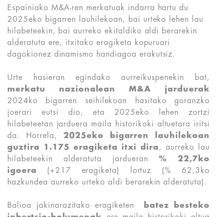
Espainiako M&A-ren merkatuak indarra hartu du
2025eko bigarren lauhilekoan, bai urteko lehen lau
hilabeteekin, bai aurreko ekitaldiko aldi berarekin
alderatuta ere, itxitako eragiketa kopuruari
dagokionez dinamismo handiagoa erakutsiz.
Urte hasieran egindako aurreikuspenekin bat,
merkatu nazionalean M&A jarduerak
2024ko bigarren seihilekoan hasitako goranzko
joerari eutsi dio, eta 2025eko lehen zortzi
hilabeteetan jarduera maila historikoki altuetara iritsi
da. Horrela,
2025eko bigarren lauhilekoan
guztira 1.175 eragiketa itxi dira
, aurreko lau
hilabeteekin alderatuta jardueran
% 22,7ko
igoera
(+217 eragiketa) lortuz (% 62,3ko
hazkundea aurreko urteko aldi berarekin alderatuta).
Balioa jakinarazitako eragiketen
batez besteko