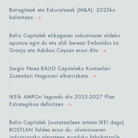
Bat-egiteak eta Eskuratzeak (M&A): 2025ko
balantzea
··>
Balio Capitalek elikagaien industriaren aldeko
apustua egin du eta aldi berean Embutidos La
Granja eta Adobos Caysan erosi ditu
··>
Sergio Pérez BALIO Capitaleko Kontseilari
Zuzendari Nagusiari elkarrizketa
··>
IKEIk AMPOri lagundu dio 2025-2027 Plan
Estrategikoa definitzen
··>
Balio Capitalek (sustatzaileen artean IKEI dago)
BOSTLAN Taldea erosi du, aluminioaren
industriarako aleanteen munduko fabrikatzaile