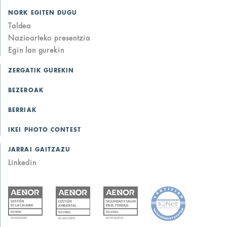
NORK EGITEN DUGU
Taldea
Nazioarteko presentzia
Egin lan gurekin
ZERGATIK GUREKIN
BEZEROAK
BERRIAK
IKEI PHOTO CONTEST
JARRAI GAITZAZU
Linkedin