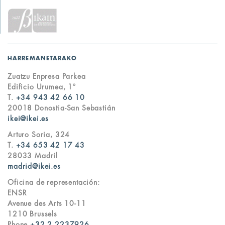
HARREMANETARAKO
Zuatzu Enpresa Parkea
Edificio Urumea, 1º
T.
+34 943 42 66 10
20018 Donostia-San Sebastián
ikei@ikei.es
Arturo Soria, 324
T.
+34 653 42 17 43
28033 Madril
madrid@ikei.es
Oficina de representación:
ENSR
Avenue des Arts 10-11
1210 Brussels
Phone
+32 2 2237926