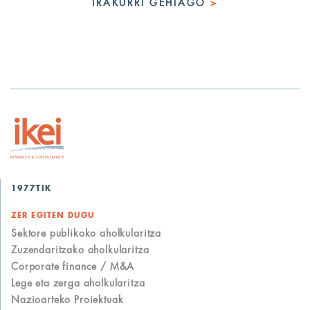
IRAKURRI GEHIAGO
>
1977TIK
ZER EGITEN DUGU
Sektore publikoko aholkularitza
Zuzendaritzako aholkularitza
Corporate finance / M&A
Lege eta zerga aholkularitza
Nazioarteko Proiektuak