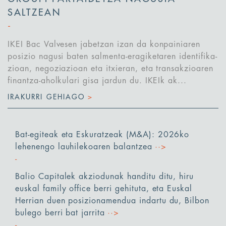
SALTZEAN
IKEI Bac Valvesen jabetzan izan da konpainiaren
posizio nagusi baten salmenta-eragiketaren identifika-
zioan, negoziazioan eta itxieran, eta transakzioaren
finantza-aholkulari gisa jardun du. IKEIk ak...
IRAKURRI GEHIAGO
>
Bat-egiteak eta Eskuratzeak (M&A): 2026ko
lehenengo lauhilekoaren balantzea
··>
Balio Capitalek akziodunak handitu ditu, hiru
euskal family office berri gehituta, eta Euskal
Herrian duen posizionamendua indartu du, Bilbon
bulego berri bat jarrita
··>