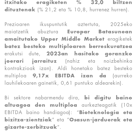
itxitako eragiketen % 32,0 biltzen
dituztenak
(% 21,2 eta % 10,8, hurrenez hurren).
Prezioaren ikuspuntutik aztertuta, 2025eko
maiatzetik abuztura
Europar Batasunean
amaitutako
Upper Middle Market
eragiketek
batez besteko multiploaren berreskuratzea
erakutsi dute,
2023an hasitako goranzko
joerari jarraituz
(nahiz eta noizbehinka
kontrakzioak izan). Aldi honetako batez besteko
multiploa
9,17x EBITDA izan da
(aurreko
lauhilekoaren gainetik, 0,61 puntuko aldearekin).
Bi sektore nabarmendu dira,
bi digitu baino
altuagoa den multiploa
aurkezteagatik (10x
EBITDA baino handiagoa): “
Bioteknologia eta
bizitza-zientziak
” eta “
Osasun-jarduerak eta
gizarte-zerbitzuak
”.