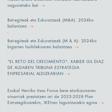
nagusietako bat
··>
Bat-egiteak eta Eskuratzeak (M&A): 2024ko
balantzea
··>
Bat-egiteak eta Eskuratzeak (M & A): 2024ko
bigarren lauhilekoaren balantzea
··>
“EL RETO DEL CRECIMIENTO", XABIER GIL DIAZ
DE ALDAREN TRIBUNA ESTRATEGIA
ENPRESARIAL ALDIZKARIAN
··>
Euskal Herriko Itsas Foroa bere etorkizunaren
oinarriak prestatzen ari da 2025-2028 Plan
Estrategikoarekin, IKEIren laguntzarekin egina
··>