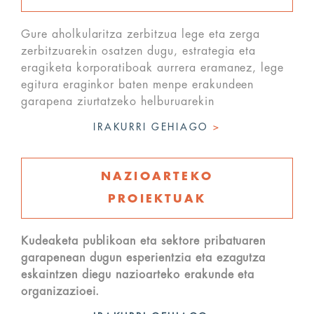
Gure aholkularitza zerbitzua lege eta zerga
zerbitzuarekin osatzen dugu, estrategia eta
eragiketa korporatiboak aurrera eramanez, lege
egitura eraginkor baten menpe erakundeen
garapena ziurtatzeko helburuarekin
IRAKURRI GEHIAGO
>
NAZIOARTEKO
PROIEKTUAK
Kudeaketa publikoan eta sektore pribatuaren
garapenean dugun esperientzia eta ezagutza
eskaintzen diegu nazioarteko erakunde eta
organizazioei.