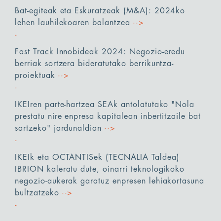
Bat-egiteak eta Eskuratzeak (M&A): 2024ko
lehen lauhilekoaren balantzea
··>
Fast Track Innobideak 2024: Negozio-eredu
berriak sortzera bideratutako berrikuntza-
proiektuak
··>
IKEIren parte-hartzea SEAk antolatutako "Nola
prestatu nire enpresa kapitalean inbertitzaile bat
sartzeko" jardunaldian
··>
IKEIk eta OCTANTISek (TECNALIA Taldea)
IBRION kaleratu dute, oinarri teknologikoko
negozio-aukerak garatuz enpresen lehiakortasuna
bultzatzeko
··>