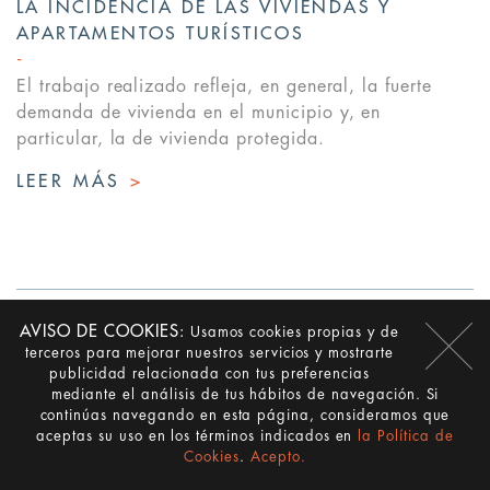
LA INCIDENCIA DE LAS VIVIENDAS Y
APARTAMENTOS TURÍSTICOS
El trabajo realizado refleja, en general, la fuerte
demanda de vivienda en el municipio y, en
particular, la de vivienda protegida.
LEER MÁS
>
AVISO DE COOKIES:
Usamos cookies propias y de
terceros para mejorar nuestros servicios y mostrarte
publicidad relacionada con tus preferencias
mediante el análisis de tus hábitos de navegación. Si
continúas navegando en esta página, consideramos que
aceptas su uso en los términos indicados en
la Política de
DESDE 1977
Cookies
.
Acepto.
QUÉ HACEMOS