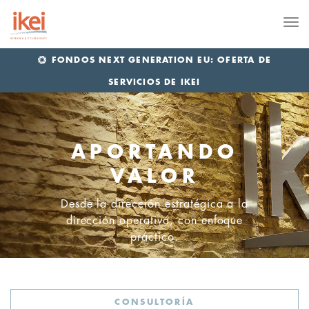
Me
FONDOS NEXT GENERATION EU: OFERTA DE
SERVICIOS DE IKEI
APORTANDO
VALOR
Desde la dirección estratégica a la
dirección operativa, con enfoque
práctico.
CONSULTORÍA