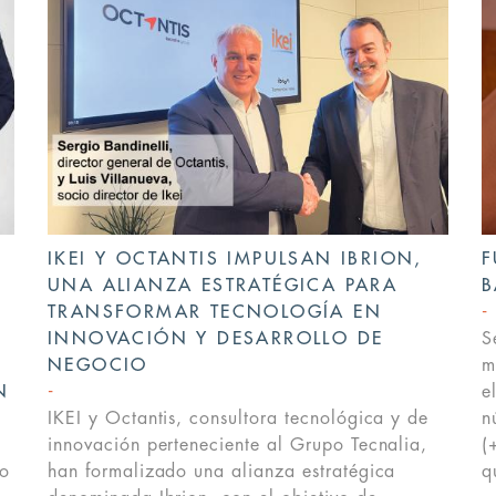
IKEI Y OCTANTIS IMPULSAN IBRION,
F
UNA ALIANZA ESTRATÉGICA PARA
B
TRANSFORMAR TECNOLOGÍA EN
A
INNOVACIÓN Y DESARROLLO DE
S
NEGOCIO
m
N
e
IKEI y Octantis, consultora tecnológica y de
n
innovación perteneciente al Grupo Tecnalia,
(
po
han formalizado una alianza estratégica
q