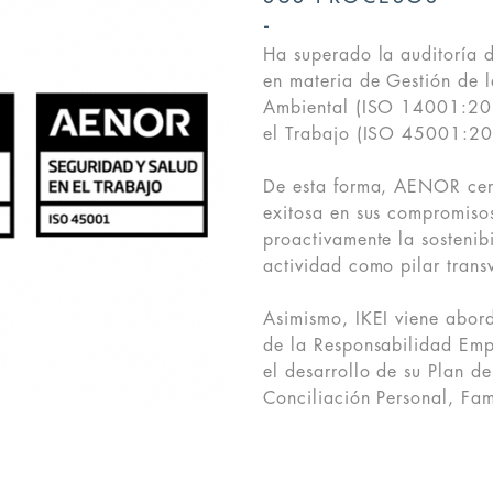
Ha superado la auditoría 
en materia de Gestión de
Ambiental (ISO 14001:201
el Trabajo (ISO 45001:20
De esta forma, AENOR cer
exitosa en sus compromisos
proactivamente la sostenib
actividad como pilar trans
Asimismo, IKEI viene abord
de la Responsabilidad Empr
el desarrollo de su Plan d
Conciliación Personal, Fam