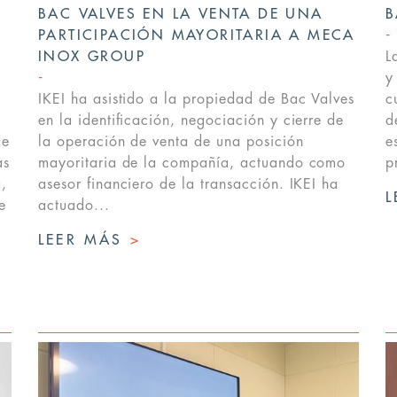
BAC VALVES EN LA VENTA DE UNA
B
PARTICIPACIÓN MAYORITARIA A MECA
INOX GROUP
L
y
IKEI ha asistido a la propiedad de Bac Valves
c
en la identificación, negociación y cierre de
d
de
la operación de venta de una posición
e
as
mayoritaria de la compañía, actuando como
p
,
asesor financiero de la transacción. IKEI ha
L
e
actuado...
LEER MÁS
>