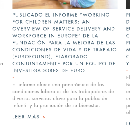
PUBLICADO EL INFORME “WORKING
P
E
FOR CHILDREN MATTERS: AN
D
OVERVIEW OF SERVICE DELIVERY AND
E
WORKFORCE IN EUROPE” DE LA
C
FUNDACIÓN PARA LA MEJORA DE LAS
P
CONDICIONES DE VIDA Y DE TRABAJO
M
(EUROFOUND), ELABORADO
C
la
CONJUNTAMENTE POR UN EQUIPO DE
Y
INVESTIGADORES DE EURO
E
El informe ofrece una panorámica de las
B
condiciones laborales de los trabajadores de
e
diversos servicios clave para la población
u
infantil y la promoción de su bienestar.
p
o
LEER MÁS
>
L