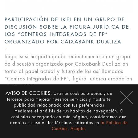
PARTICIPACIÓN DE IKEI EN UN GRUPO DE
DISCUSIÓN SOBRE LA FIGURA JURÍDICA DE
LOS “CENTROS INTEGRADOS DE FP”
ORGANIZADO POR CAIXABANK DUALIZA
Iñigo Isusi ha participado recientemente en un grupo
de discusión organizado por CaixaBank Dualiza en
torno al papel actual y futuro de los así llamados
“Centros Integrados de FP”, figura jurídica creada en
el año 2002 y...
AVISO DE COOKIES:
Usamos cookies propias y de
LEER MÁS
>
terceros para mejorar nuestros servicios y mostrarte
publicidad relacionada con tus preferencias
mediante el análisis de tus hábitos de navegación. Si
continúas navegando en esta página, consideramos que
aceptas su uso en los términos indicados en
la Política de
Cookies
.
Acepto.