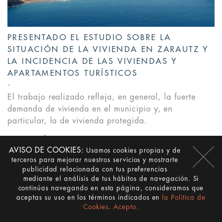
PRESENTADO EL ESTUDIO SOBRE LA
SITUACIÓN DE LA VIVIENDA EN ZARAUTZ Y
LA INCIDENCIA DE LAS VIVIENDAS Y
APARTAMENTOS TURÍSTICOS
El trabajo realizado refleja, en general, la fuerte
demanda de vivienda en el municipio y, en
particular, la de vivienda protegida.
LEER MÁS
>
AVISO DE COOKIES:
Usamos cookies propias y de
terceros para mejorar nuestros servicios y mostrarte
publicidad relacionada con tus preferencias
mediante el análisis de tus hábitos de navegación. Si
continúas navegando en esta página, consideramos que
aceptas su uso en los términos indicados en
la Política de
Cookies
.
Acepto.