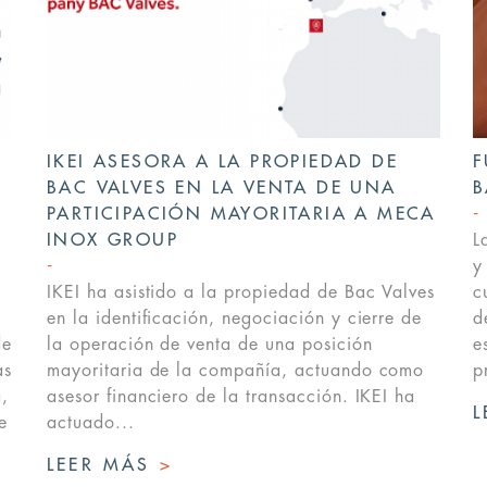
IKEI ASESORA A LA PROPIEDAD DE
F
BAC VALVES EN LA VENTA DE UNA
B
PARTICIPACIÓN MAYORITARIA A MECA
INOX GROUP
L
y
IKEI ha asistido a la propiedad de Bac Valves
c
en la identificación, negociación y cierre de
d
de
la operación de venta de una posición
e
as
mayoritaria de la compañía, actuando como
p
,
asesor financiero de la transacción. IKEI ha
L
e
actuado...
LEER MÁS
>