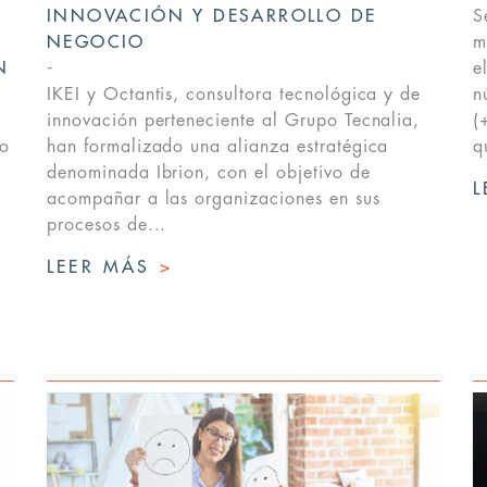
A
INNOVACIÓN Y DESARROLLO DE
S
NEGOCIO
m
N
e
IKEI y Octantis, consultora tecnológica y de
n
innovación perteneciente al Grupo Tecnalia,
(
po
han formalizado una alianza estratégica
q
denominada Ibrion, con el objetivo de
L
acompañar a las organizaciones en sus
procesos de...
LEER MÁS
>