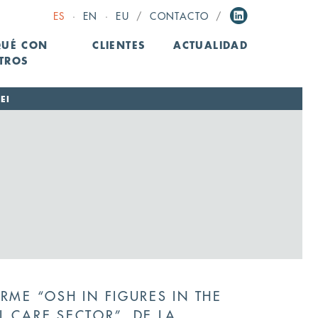
ES
·
EN
·
EU
/
CONTACTO
/
QUÉ CON
CLIENTES
ACTUALIDAD
TROS
EI
RME “OSH IN FIGURES IN THE
L CARE SECTOR”, DE LA