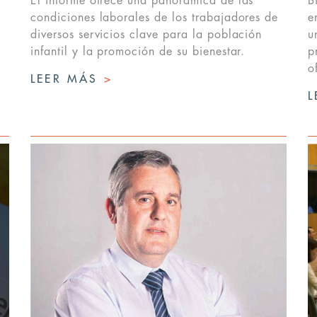
El informe ofrece una panorámica de las
B
condiciones laborales de los trabajadores de
e
diversos servicios clave para la población
u
infantil y la promoción de su bienestar.
p
o
LEER MÁS
>
L