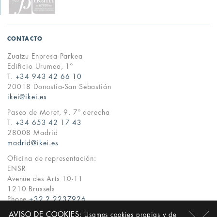
CONTACTO
Zuatzu Enpresa Parkea
Edificio Urumea, 1º
T.
+34 943 42 66 10
20018 Donostia-San Sebastián
ikei@ikei.es
Paseo de Moret, 9, 7º derecha
T.
+34 653 42 17 43
28008 Madrid
madrid@ikei.es
Oficina de representación:
ENSR
Avenue des Arts 10-11
1210 Brussels
Phone
+32 2 2237926
ikei@ikei.es
AVISO DE COOKIES:
Usamos cookies propias y de