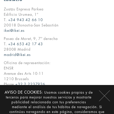
CONTACTO
Zuatzu Enpresa Parkea
Edificio Urumea, 1º
T.
+34 943 42 66 10
20018 Donostia-San Sebastián
ikei@ikei.es
Paseo de Moret, 9, 7º derecha
T.
+34 653 42 17 43
28008 Madrid
madrid@ikei.es
Oficina de representación:
ENSR
Avenue des Arts 10-11
1210 Brussels
Phone
+32 2 2237926
ikei@ikei.es
AVISO DE COOKIES:
Usamos cookies propias y de
terceros para mejorar nuestros servicios y mostrarte
·
·
ES
EN
EU
publicidad relacionada con tus preferencias
mediante el análisis de tus hábitos de navegación. Si
© Ikei 2026 ·
Aviso Legal
·
Política de privacidad
·
Cookies
continúas navegando en esta página, consideramos que