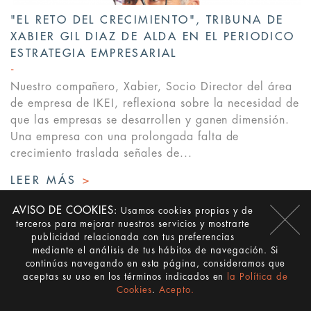
"EL RETO DEL CRECIMIENTO", TRIBUNA DE
XABIER GIL DIAZ DE ALDA EN EL PERIODICO
ESTRATEGIA EMPRESARIAL
Nuestro compañero, Xabier, Socio Director del área
de empresa de IKEI, reflexiona sobre la necesidad de
que las empresas se desarrollen y ganen dimensión.
Una empresa con una prolongada falta de
crecimiento traslada señales de...
LEER MÁS
>
AVISO DE COOKIES:
Usamos cookies propias y de
terceros para mejorar nuestros servicios y mostrarte
publicidad relacionada con tus preferencias
mediante el análisis de tus hábitos de navegación. Si
continúas navegando en esta página, consideramos que
aceptas su uso en los términos indicados en
la Política de
Cookies
.
Acepto.