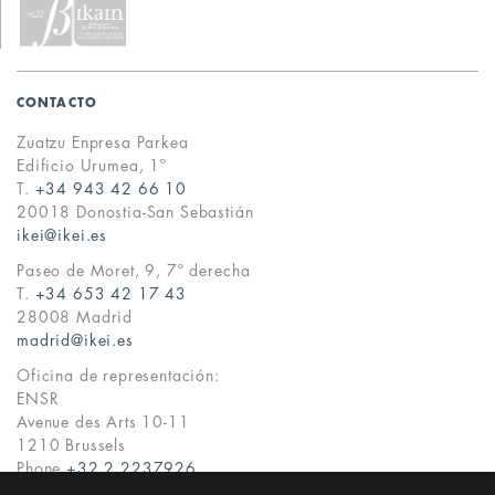
CONTACTO
Zuatzu Enpresa Parkea
Edificio Urumea, 1º
T.
+34 943 42 66 10
20018 Donostia-San Sebastián
ikei@ikei.es
Paseo de Moret, 9, 7º derecha
T.
+34 653 42 17 43
28008 Madrid
madrid@ikei.es
Oficina de representación:
ENSR
Avenue des Arts 10-11
1210 Brussels
Phone
+32 2 2237926
ikei@ikei.es