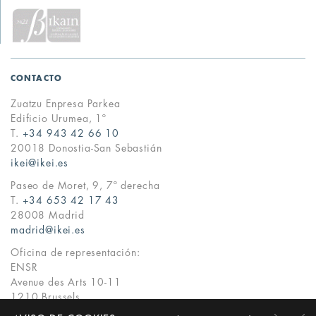
CONTACTO
Zuatzu Enpresa Parkea
Edificio Urumea, 1º
T.
+34 943 42 66 10
20018 Donostia-San Sebastián
ikei@ikei.es
Paseo de Moret, 9, 7º derecha
T.
+34 653 42 17 43
28008 Madrid
madrid@ikei.es
Oficina de representación:
ENSR
Avenue des Arts 10-11
1210 Brussels
Phone
+32 2 2237926