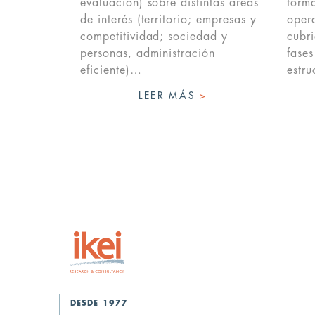
evaluación) sobre distintas áreas
forma
de interés (territorio; empresas y
oper
competitividad; sociedad y
cubri
personas, administración
fases
eficiente)…
estr
LEER MÁS
>
DESDE 1977