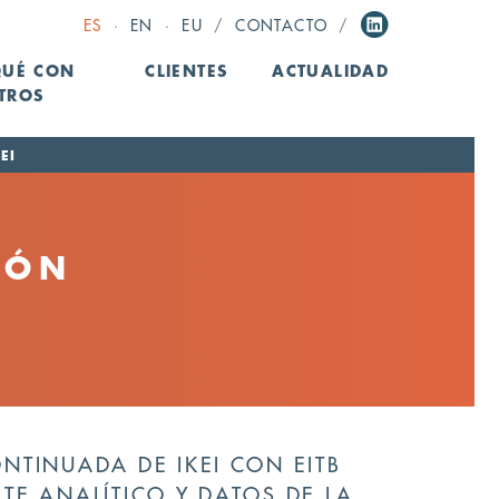
ES
·
EN
·
EU
/
CONTACTO
/
QUÉ CON
CLIENTES
ACTUALIDAD
TROS
EI
IÓN
TINUADA DE IKEI CON EITB
E ANALÍTICO Y DATOS DE LA