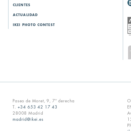
CLIENTES
ACTUALIDAD
IKEI PHOTO CONTEST
Paseo de Moret, 9, 7º derecha
O
T.
+34 653 42 17 43
E
28008 Madrid
A
madrid@ikei.es
1
P