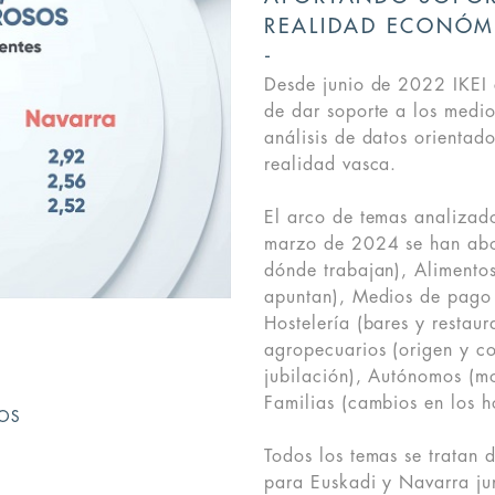
REALIDAD ECONÓM
Desde junio de 2022 IKEI 
de dar soporte a los medi
análisis de datos orientad
realidad vasca.
El arco de temas analizad
marzo de 2024 se han abor
dónde trabajan), Alimento
apuntan), Medios de pago
Hostelería (bares y restaur
agropecuarios (origen y c
jubilación), Autónomos (m
Familias (cambios en los h
TOS
Todos los temas se tratan 
para Euskadi y Navarra j