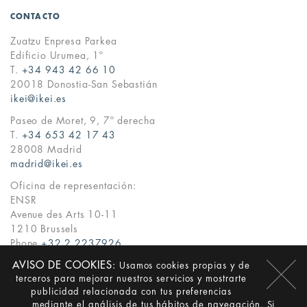
CONTACTO
Zuatzu Enpresa Parkea
Edificio Urumea, 1º
T.
+34 943 42 66 10
20018 Donostia-San Sebastián
ikei@ikei.es
Paseo de Moret, 9, 7º derecha
T.
+34 653 42 17 43
28008 Madrid
madrid@ikei.es
Oficina de representación:
ENSR
Avenue des Arts 10-11
1210 Brussels
Phone
+32 2 2237926
ikei@ikei.es
AVISO DE COOKIES:
Usamos cookies propias y de
terceros para mejorar nuestros servicios y mostrarte
·
·
ES
EN
EU
publicidad relacionada con tus preferencias
mediante el análisis de tus hábitos de navegación. Si