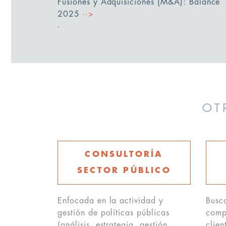
Fusiones y Adquisiciones (M&A): Balance
2025
··>
OT
CONSULTORÍA
SECTOR PÚBLICO
Enfocada en la actividad y
Busc
gestión de políticas públicas
compe
(análisis, estrategia, gestión,
clien