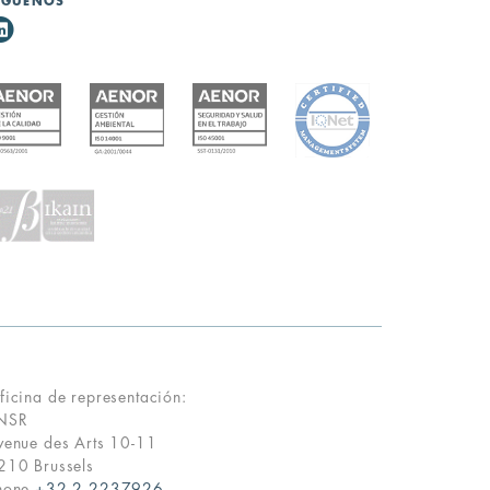
ÍGUENOS
ficina de representación:
NSR
venue des Arts 10-11
210 Brussels
hone
+32 2 2237926