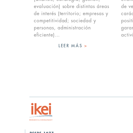
evaluación) sobre distintas áreas
de ve
de interés (territorio; empresas y
carác
competitividad; sociedad y
posit
personas, administración
garan
eficiente)…
acti
LEER MÁS
>