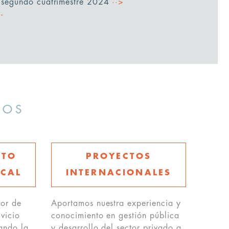
segundo cuatrimestre 2024
··>
MOS
NTO
PROYECTOS
SCAL
INTERNACIONALES
or de
Aportamos nuestra experiencia y
vicio
conocimiento en gestión pública
tando la
y desarrollo del sector privado a