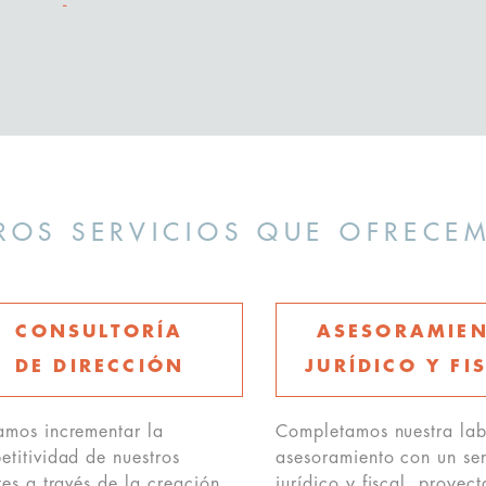
ROS SERVICIOS QUE OFRECE
CONSULTORÍA
ASESORAMIE
DE DIRECCIÓN
JURÍDICO Y FI
amos incrementar la
Completamos nuestra lab
titividad de nuestros
asesoramiento con un ser
tes a través de la creación
jurídico y fiscal, proyec