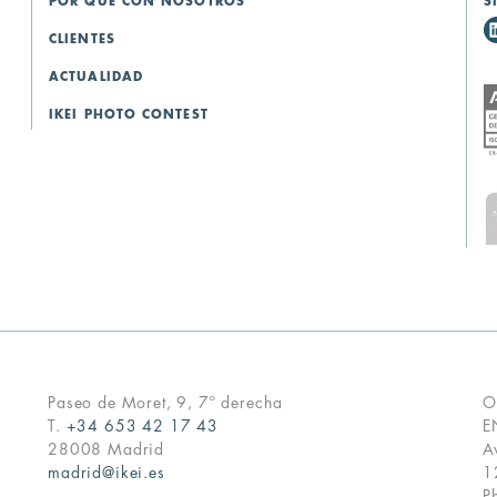
POR QUÉ CON NOSOTROS
S
CLIENTES
ACTUALIDAD
IKEI PHOTO CONTEST
Paseo de Moret, 9, 7º derecha
O
T.
+34 653 42 17 43
E
28008 Madrid
A
madrid@ikei.es
1
P