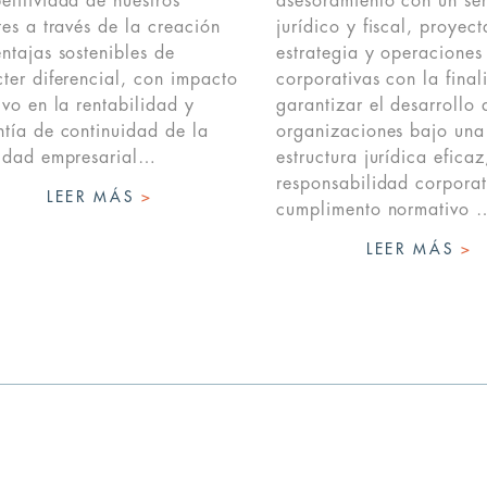
titividad de nuestros
asesoramiento con un ser
tes a través de la creación
jurídico y fiscal, proyec
ntajas sostenibles de
estrategia y operaciones
ter diferencial, con impacto
corporativas con la fina
ivo en la rentabilidad y
garantizar el desarrollo 
tía de continuidad de la
organizaciones bajo una
vidad empresarial…
estructura jurídica eficaz
responsabilidad corporat
LEER MÁS
>
cumplimento normativo 
LEER MÁS
>