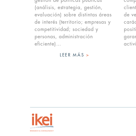
gestión de políticas públicas
compe
(análisis, estrategia, gestión,
clien
evaluación) sobre distintas áreas
de ve
de interés (territorio; empresas y
carác
competitividad; sociedad y
posit
personas, administración
garan
eficiente)…
acti
LEER MÁS
>