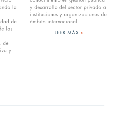
vicio
conocimiento en gestión pública
tando la
y desarrollo del sector privado a
instituciones y organizaciones de
lidad de
ámbito internacional.
de las
LEER MÁS
>
, de
iva y
…