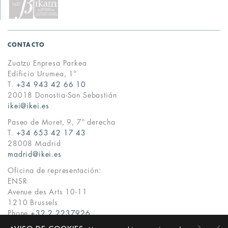
CONTACTO
Zuatzu Enpresa Parkea
Edificio Urumea, 1º
T.
+34 943 42 66 10
20018 Donostia-San Sebastián
ikei@ikei.es
Paseo de Moret, 9, 7º derecha
T.
+34 653 42 17 43
28008 Madrid
madrid@ikei.es
Oficina de representación:
ENSR
Avenue des Arts 10-11
1210 Brussels
Phone
+32 2 2237926
ikei@ikei.es