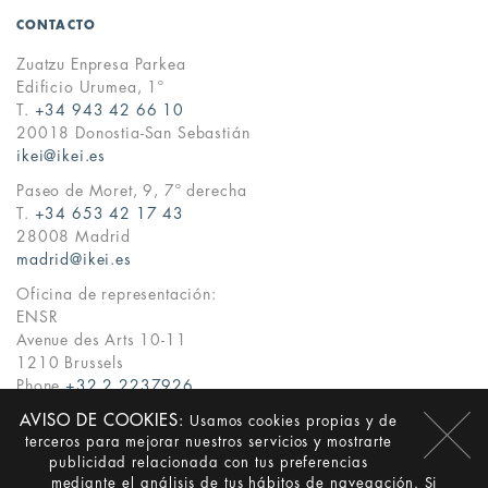
CONTACTO
Zuatzu Enpresa Parkea
Edificio Urumea, 1º
T.
+34 943 42 66 10
20018 Donostia-San Sebastián
ikei@ikei.es
Paseo de Moret, 9, 7º derecha
T.
+34 653 42 17 43
28008 Madrid
madrid@ikei.es
Oficina de representación:
ENSR
Avenue des Arts 10-11
1210 Brussels
Phone
+32 2 2237926
ikei@ikei.es
AVISO DE COOKIES:
Usamos cookies propias y de
terceros para mejorar nuestros servicios y mostrarte
·
·
publicidad relacionada con tus preferencias
ES
EN
EU
mediante el análisis de tus hábitos de navegación. Si